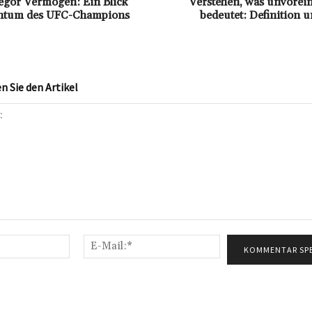
gor Vermögen: Ein Blick
Verstehen, was unvore
chtum des UFC-Champions
bedeutet: Definition u
 Sie den Artikel
Name:*
E-
Mail:*