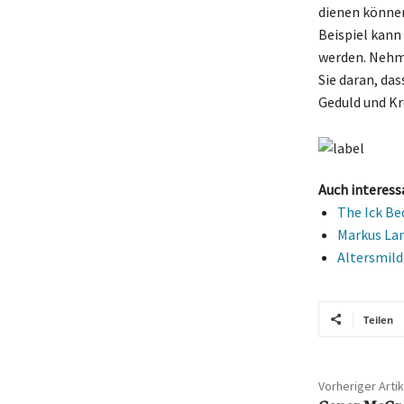
dienen können
Beispiel kann 
werden. Nehme
Sie daran, da
Geduld und Kre
Auch interess
The Ick Be
Markus Lan
Altersmild
Teilen
Vorheriger Artik