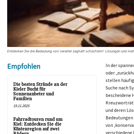
Entdecken Sie die Bedeutung von 'veraltet zaghaft schüchtern': Lösungen und meh
Empfohlen
In der spannen
oder ‚zurückh
stellen häufig
Die besten Strände an der
Suche nach Sy
Kieler Bucht für
Sonnenanbeter und
bescheidene H
Familien
Kreuzworträts
19.11.2025
und deren Lös
Bedeutungen s
Fahrradtouren rund um
Kiel: Entdecken Sie die
von ‚konserva
Küstenregion auf zwei
verschiedene 
Rädern