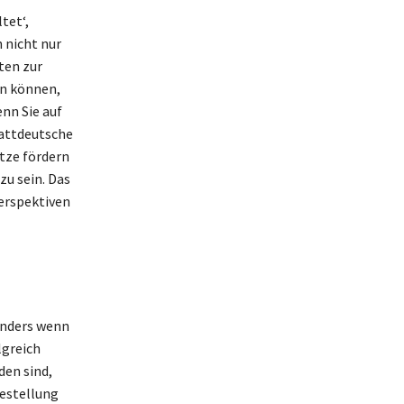
tet‘,
 nicht nur
ten zur
en können,
enn Sie auf
lattdeutsche
ätze fördern
zu sein. Das
erspektiven
onders wenn
lgreich
den sind,
festellung