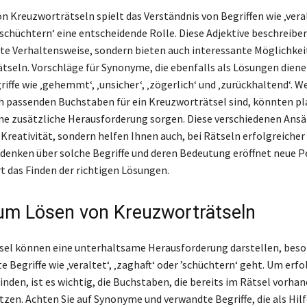
n Kreuzworträtseln spielt das Verständnis von Begriffen wie ‚veral
’schüchtern‘ eine entscheidende Rolle. Diese Adjektive beschreiben
e Verhaltensweise, sondern bieten auch interessante Möglichkei
tseln. Vorschläge für Synonyme, die ebenfalls als Lösungen dien
ffe wie ‚gehemmt‘, ‚unsicher‘, ‚zögerlich‘ und ‚zurückhaltend‘. W
h passenden Buchstaben für ein Kreuzworträtsel sind, könnten p
eine zusätzliche Herausforderung sorgen. Diese verschiedenen Ans
 Kreativität, sondern helfen Ihnen auch, bei Rätseln erfolgreicher 
denken über solche Begriffe und deren Bedeutung eröffnet neue P
rt das Finden der richtigen Lösungen.
um Lösen von Kreuzworträtseln
sel können eine unterhaltsame Herausforderung darstellen, bes
 Begriffe wie ‚veraltet‘, ‚zaghaft‘ oder ’schüchtern‘ geht. Um erfo
nden, ist es wichtig, die Buchstaben, die bereits im Rätsel vorhan
utzen. Achten Sie auf Synonyme und verwandte Begriffe, die als Hil