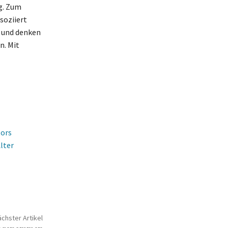
g. Zum
soziiert
 und denken
n. Mit
tors
lter
chster Artikel