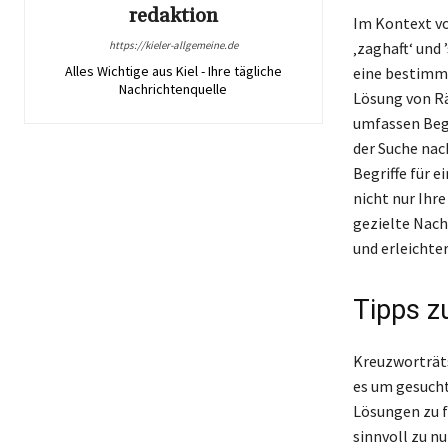
redaktion
Im Kontext vo
https://kieler-allgemeine.de
‚zaghaft‘ und 
Alles Wichtige aus Kiel - Ihre tägliche
eine bestimmt
Nachrichtenquelle
Lösung von Rä
umfassen Begri
der Suche nac
Begriffe für 
nicht nur Ihre
gezielte Nach
und erleichte
Tipps z
Kreuzworträt
es um gesuchte
Lösungen zu fi
sinnvoll zu n