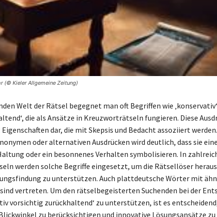
r (© Kieler Allgemeine Zeitung)
den Welt der Rätsel begegnet man oft Begriffen wie ‚konservativ‘,
altend‘, die als Ansätze in Kreuzworträtseln fungieren. Diese Ausd
 Eigenschaften dar, die mit Skepsis und Bedacht assoziiert werden.
nonymen oder alternativen Ausdrücken wird deutlich, dass sie ein
altung oder ein besonnenes Verhalten symbolisieren. In zahlreic
eln werden solche Begriffe eingesetzt, um die Rätsellöser herau
ungsfindung zu unterstützen. Auch plattdeutsche Wörter mit ähn
ind vertreten. Um den rätselbegeisterten Suchenden bei der Ent
tiv vorsichtig zurückhaltend‘ zu unterstützen, ist es entscheidend
Blickwinkel zu berücksichtigen und innovative Lösungsansätze zu