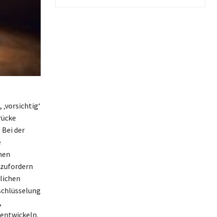
 ‚vorsichtig‘
rücke
 Bei der
e
hen
szufordern
lichen
schlüsselung
,
 entwickeln.