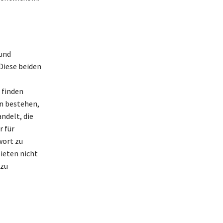
 und
 Diese beiden
 finden
en bestehen,
ndelt, die
r für
wort zu
bieten nicht
 zu