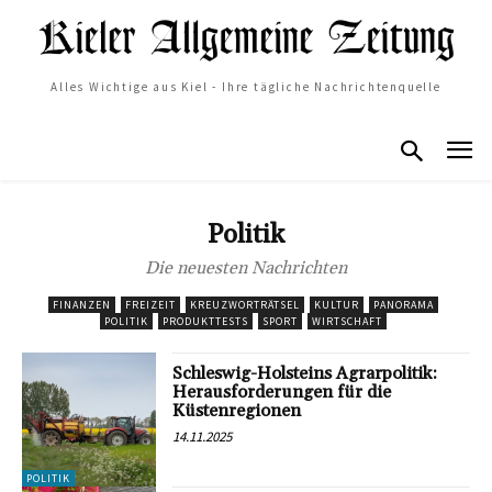
Alles Wichtige aus Kiel - Ihre tägliche Nachrichtenquelle
Politik
Die neuesten Nachrichten
FINANZEN
FREIZEIT
KREUZWORTRÄTSEL
KULTUR
PANORAMA
POLITIK
PRODUKTTESTS
SPORT
WIRTSCHAFT
Schleswig-Holsteins Agrarpolitik:
Herausforderungen für die
Küstenregionen
14.11.2025
POLITIK