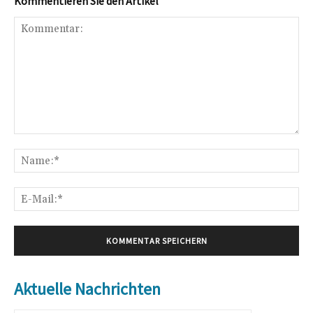
Kommentieren Sie den Artikel
Kommentar:
Na
E-
Mai
Aktuelle Nachrichten