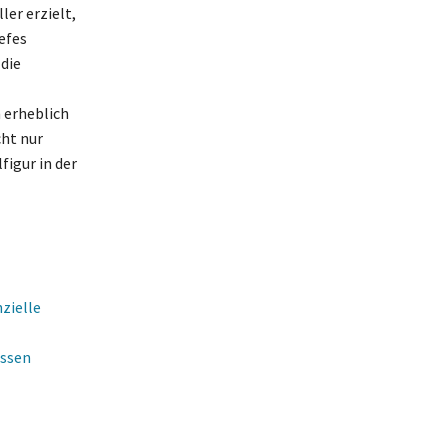
er erzielt,
efes
 die
 erheblich
cht nur
figur in der
zielle
issen