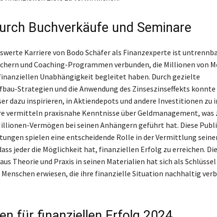
durch Buchverkäufe und Seminare
werte Karriere von Bodo Schäfer als Finanzexperte ist untrennba
üchern und Coaching-Programmen verbunden, die Millionen von M
inanziellen Unabhängigkeit begleitet haben. Durch gezielte
bau-Strategien und die Anwendung des Zinseszinseffekts konnte
er dazu inspirieren, in Aktiendepots und andere Investitionen zu i
re vermitteln praxisnahe Kenntnisse über Geldmanagement, was 
illionen-Vermögen bei seinen Anhängern geführt hat. Diese Publ
tungen spielen eine entscheidende Rolle in der Vermittlung seine
ass jeder die Möglichkeit hat, finanziellen Erfolg zu erreichen. Di
us Theorie und Praxis in seinen Materialien hat sich als Schlüsse
e Menschen erwiesen, die ihre finanzielle Situation nachhaltig ver
en für finanziellen Erfolg 2024