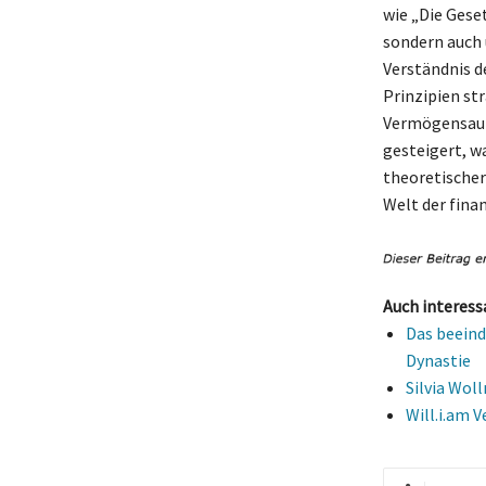
wie „Die Gese
sondern auch 
Verständnis d
Prinzipien st
Vermögensauf
gesteigert, w
theoretischer 
Welt der fina
Auch interess
Das beeind
Dynastie
Silvia Wol
Will.i.am 