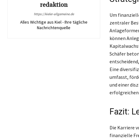
redaktion
https://kieler-allgemeine.de
Um finanzielle
Alles Wichtige aus Kiel - Ihre tägliche
zentraler Bes
Nachrichtenquelle
Anlageformen 
können Anlege
Kapitalwachst
Schäfer beton
entscheidend,
Eine diversifi
umfasst, förd
und einer dis
erfolgreiche
Fazit: 
Die Karriere 
finanzielle F