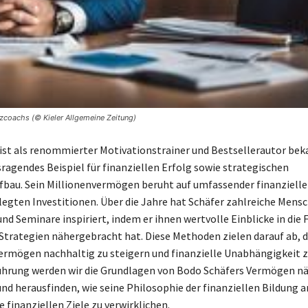
coachs (© Kieler Allgemeine Zeitung)
ist als renommierter Motivationstrainer und Bestsellerautor bek
sragendes Beispiel für finanziellen Erfolg sowie strategischen
au. Sein Millionenvermögen beruht auf umfassender finanzielle
egten Investitionen. Über die Jahre hat Schäfer zahlreiche Mens
und Seminare inspiriert, indem er ihnen wertvolle Einblicke in die
Strategien nähergebracht hat. Diese Methoden zielen darauf ab, 
ermögen nachhaltig zu steigern und finanzielle Unabhängigkeit z
führung werden wir die Grundlagen von Bodo Schäfers Vermögen n
nd herausfinden, wie seine Philosophie der finanziellen Bildung 
re finanziellen Ziele zu verwirklichen.