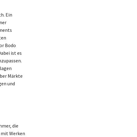
h. Ein
ner
tments
ten
tor Bodo
abei ist es
nzupassen.
nlagen
über Märkte
igen und
hmer, die
r mit Werken