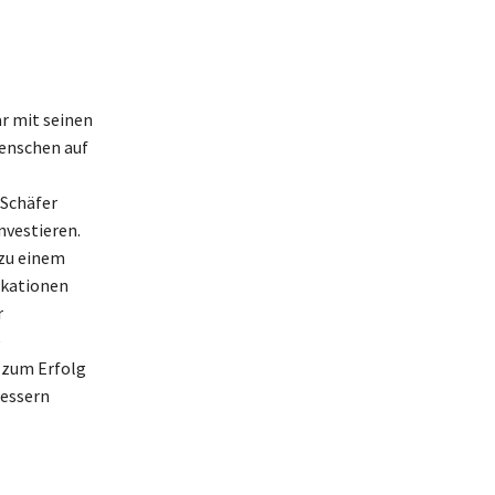
r mit seinen
enschen auf
 Schäfer
nvestieren.
zu einem
ikationen
r
e
l zum Erfolg
bessern