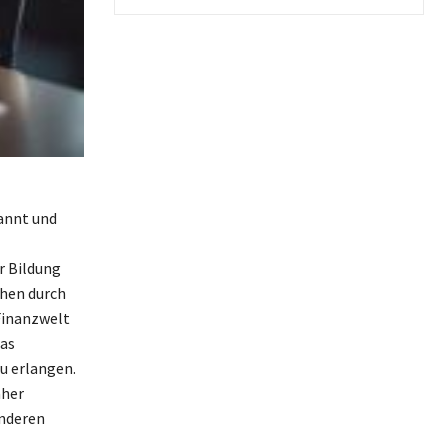
annt und
r Bildung
chen durch
 Finanzwelt
das
u erlangen.
äher
anderen