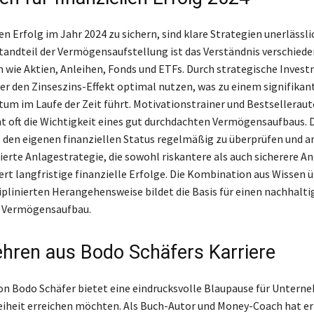
n Erfolg im Jahr 2024 zu sichern, sind klare Strategien unerlässlic
tandteil der Vermögensaufstellung ist das Verständnis verschiede
wie Aktien, Anleihen, Fonds und ETFs. Durch strategische Inves
r den Zinseszins-Effekt optimal nutzen, was zu einem signifikan
um im Laufe der Zeit führt. Motivationstrainer und Bestsellerau
t oft die Wichtigkeit eines gut durchdachten Vermögensaufbaus. D
 den eigenen finanziellen Status regelmäßig zu überprüfen und a
zierte Anlagestrategie, die sowohl riskantere als auch sicherere A
ert langfristige finanzielle Erfolge. Die Kombination aus Wissen 
ziplinierten Herangehensweise bildet die Basis für einen nachhalt
n Vermögensaufbau.
Lehren aus Bodo Schäfers Karriere
von Bodo Schäfer bietet eine eindrucksvolle Blaupause für Unterne
reiheit erreichen möchten. Als Buch-Autor und Money-Coach hat e