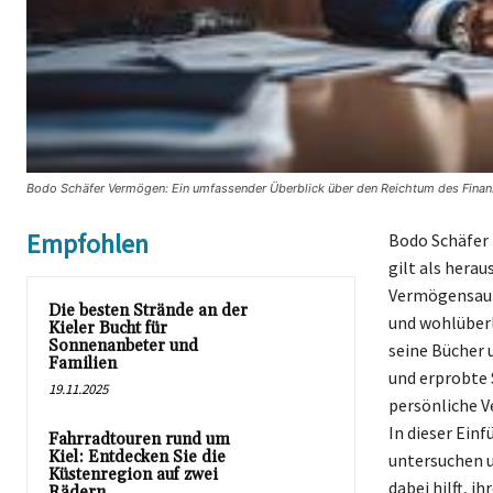
Bodo Schäfer Vermögen: Ein umfassender Überblick über den Reichtum des Finanz
Empfohlen
Bodo Schäfer 
gilt als herau
Vermögensaufb
Die besten Strände an der
und wohlüberl
Kieler Bucht für
Sonnenanbeter und
seine Bücher 
Familien
und erprobte 
19.11.2025
persönliche V
In dieser Ein
Fahrradtouren rund um
Kiel: Entdecken Sie die
untersuchen u
Küstenregion auf zwei
dabei hilft, ih
Rädern