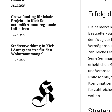
21.11.2025
Erfolg 
Crowdfunding für lokale
Projekte in Kiel: So
unterstützt man regionale
Die bemerkens
Initiativen
Bestseller-B
19.11.2025
dem Weg zur f
Vermögensauf
Stadtentwicklung in Kiel:
Lösungsansätze für den
zahlreiche Les
Wohnraummangel
Seine Semina
13.11.2025
erheblichen M
und Veranstal
Philosophie, d
Kombination a
für zahlreich
wollen.
Strategi