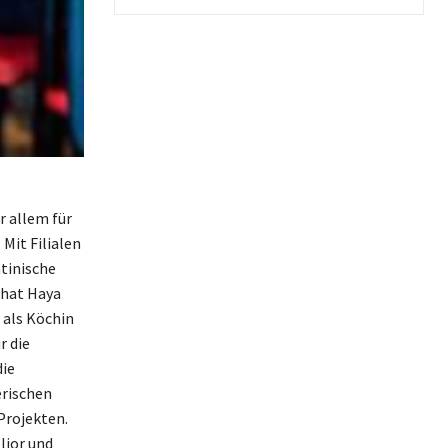
r allem für
Mit Filialen
tinische
 hat Haya
 als Köchin
r die
die
erischen
Projekten.
lior und