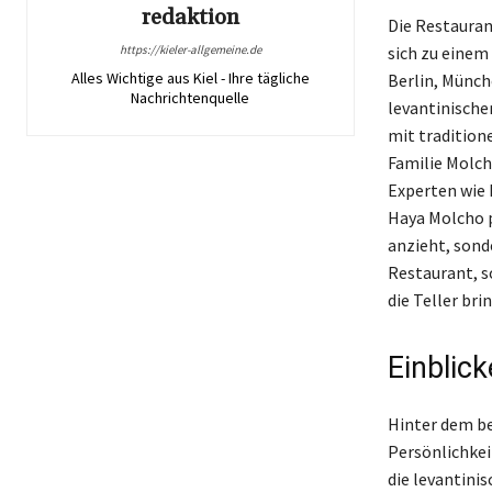
redaktion
Die Restauran
https://kieler-allgemeine.de
sich zu einem
Alles Wichtige aus Kiel - Ihre tägliche
Berlin, Münch
Nachrichtenquelle
levantinische
mit traditione
Familie Molch
Experten wie 
Haya Molcho p
anzieht, sond
Restaurant, so
die Teller brin
Einblic
Hinter dem be
Persönlichkei
die levantini