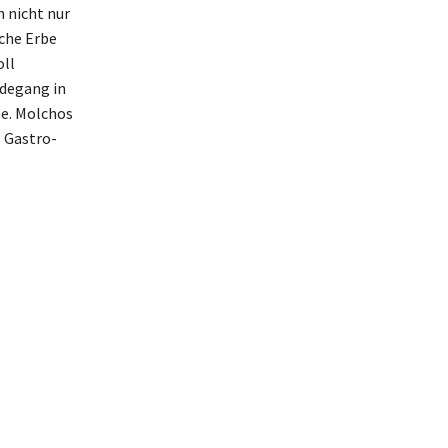
 nicht nur
sche Erbe
oll
rdegang in
ne. Molchos
s Gastro-