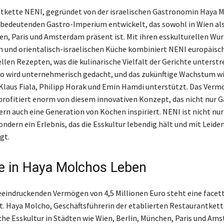
tkette NENI, gegründet von der israelischen Gastronomin Haya M
 bedeutenden Gastro-Imperium entwickelt, das sowohl in Wien als
en, Paris und Amsterdam präsent ist. Mit ihren esskulturellen Wur
n und orientalisch-israelischen Küche kombiniert NENI europäisch
llen Rezepten, was die kulinarische Vielfalt der Gerichte unterstre
o wird unternehmerisch gedacht, und das zukünftige Wachstum wi
Klaus Fiala, Philipp Horak und Emin Hamdi unterstützt. Das Ver
rofitiert enorm von diesem innovativen Konzept, das nicht nur G
ern auch eine Generation von Köchen inspiriert. NENI ist nicht nur
ndern ein Erlebnis, das die Esskultur lebendig hält und mit Leiden
gt.
ke in Haya Molchos Leben
eindruckenden Vermögen von 4,5 Millionen Euro steht eine facet
t. Haya Molcho, Geschäftsführerin der etablierten Restaurantkett
sche Esskultur in Städten wie Wien, Berlin, München, Paris und Am