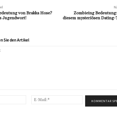
el
Nä
Bedeutung von Brakka Hose?
Zombieing Bedeutung:
as Jugendwort!
diesem mysteriösen Dating-T
 Sie den Artikel
Name:*
E-
Mail:*