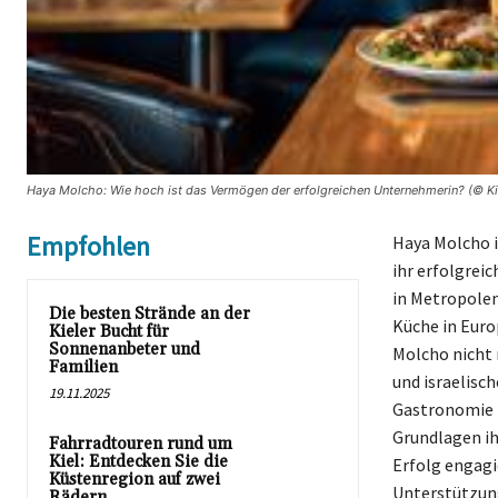
Haya Molcho: Wie hoch ist das Vermögen der erfolgreichen Unternehmerin? (© Kie
Empfohlen
Haya Molcho i
ihr erfolgrei
in Metropolen
Die besten Strände an der
Küche in Euro
Kieler Bucht für
Sonnenanbeter und
Molcho nicht 
Familien
und israelisc
19.11.2025
Gastronomie h
Grundlagen ih
Fahrradtouren rund um
Kiel: Entdecken Sie die
Erfolg engagie
Küstenregion auf zwei
Unterstützung
Rädern