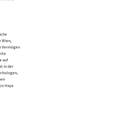
iche
e Wien,
em Vermögen
eite
e auf
t in der
ychologen,
hen
von Haya