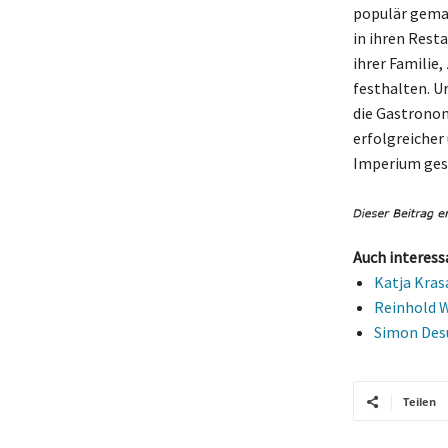
populär gemac
in ihren Rest
ihrer Familie
festhalten. U
die Gastronom
erfolgreicher
Imperium gesc
Auch interess
Katja Kras
Reinhold W
Simon Desu
Teilen