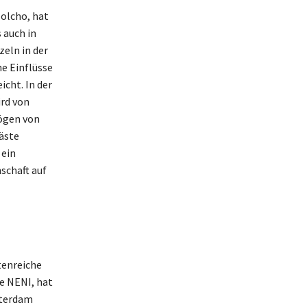
olcho, hat
 auch in
zeln in der
e Einflüsse
icht. In der
rd von
mögen von
äste
 ein
schaft auf
tenreiche
e NENI, hat
sterdam