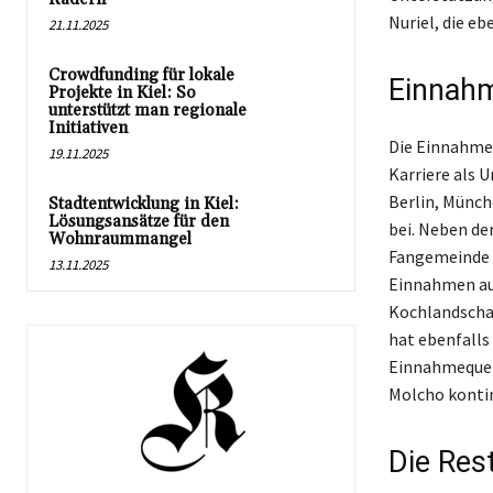
Nuriel, die e
21.11.2025
Crowdfunding für lokale
Einnahm
Projekte in Kiel: So
unterstützt man regionale
Initiativen
Die Einnahmeq
19.11.2025
Karriere als 
Berlin, Münch
Stadtentwicklung in Kiel:
Lösungsansätze für den
bei. Neben de
Wohnraummangel
Fangemeinde a
13.11.2025
Einnahmen aus
Kochlandschaf
hat ebenfalls
Einnahmequell
Molcho kontin
Die Res