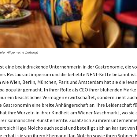
ler Allgemeine Zeitung)
st eine beeindruckende Unternehmerin in der Gastronomie, die vo
ches Restaurantimperium und die beliebte NENI-Kette bekannt ist. 
 wie Wien, Berlin, München, Paris und Amsterdam hat sie die levan
pa populär gemacht. In ihrer Rolle als CEO ihrer blühenden Marke
nur ein beachtliches Vermögen erwirtschaftet, sondern zieht auch
he Gastronomin eine breite Anhängerschaft an. Ihre Leidenschaft fü
at ihre Wurzeln in ihrer Kindheit am Wiener Naschmarkt, wo sie 
rer kulinarischen Kunst erlernte. Zusätzlich zu ihrem unternehm
rt sich Haya Molcho auch sozial und beteiligt sich an karitativen 
 erhält sie von ihrem Ehemann Ilan Molcho sowie ihren Söhnen E