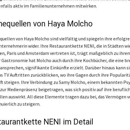
benfalls aktiv im Familienunternehmen mitwirken.
equellen von Haya Molcho
uellen von Haya Molcho sind vielfältig und spiegeln ihre erfolgre
Unternehmerin wider. Ihre Restaurantkette NENI, die in Städten wi
en, Paris und Amsterdam vertreten ist, trägt maßgeblich zu ihr
r Gastronomie hat Molcho auch durch ihre Kochbücher, die eine br
nsprechen, signifikante Einkünfte erzielt. Darüber hinaus kann si
 TV Auftritten zurückblicken, wo ihre Gagen durch ihre Popularitä
t steigen. Ihre Verbindung zu Samy Molcho, einem bekannten Ps
 zur Medienpräsenz beigetragen, was sich positiv auf ihre beruflic
en auswirkt. All diese Elemente tragen dazu bei, das Vermögen 
uierlich zu steigern.
taurantkette NENI im Detail