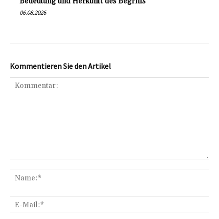
Bedeutung und Herkunft des Begriffs
06.08.2026
Kommentieren Sie den Artikel
Kommentar:
Na
E-
Mai