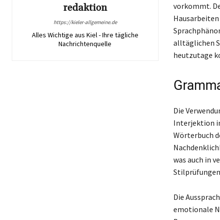
vorkommt. Den
redaktion
Hausarbeiten 
https://kieler-allgemeine.de
Sprachphänome
Alles Wichtige aus Kiel - Ihre tägliche
alltäglichen 
Nachrichtenquelle
heutzutage k
Grammat
Die Verwendun
Interjektion 
Wörterbuch d
Nachdenklichk
was auch in 
Stilprüfungen
Die Aussprach
emotionale Nu