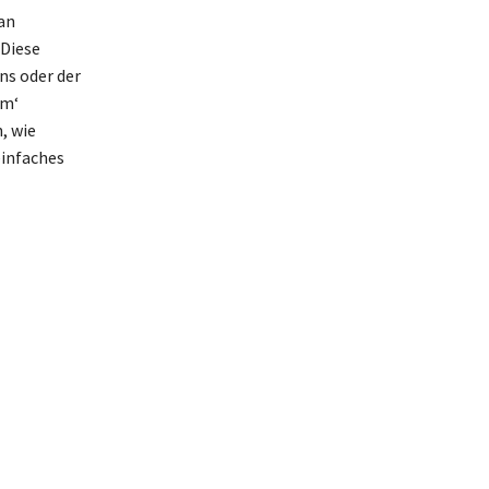
an
 Diese
ns oder der
mm‘
, wie
einfaches