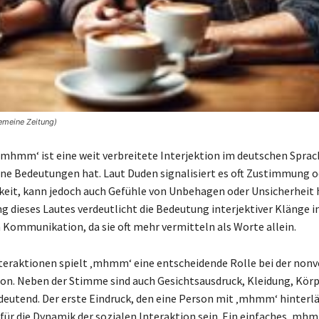
emeine Zeitung)
‚mhmm‘ ist eine weit verbreitete Interjektion im deutschen Spra
ene Bedeutungen hat. Laut Duden signalisiert es oft Zustimmung o
eit, kann jedoch auch Gefühle von Unbehagen oder Unsicherheit 
g dieses Lautes verdeutlicht die Bedeutung interjektiver Klänge i
Kommunikation, da sie oft mehr vermitteln als Worte allein.
nteraktionen spielt ‚mhmm‘ eine entscheidende Rolle bei der non
n. Neben der Stimme sind auch Gesichtsausdruck, Kleidung, Kör
deutend. Der erste Eindruck, den eine Person mit ‚mhmm‘ hinterlä
für die Dynamik der sozialen Interaktion sein. Ein einfaches ‚mhm