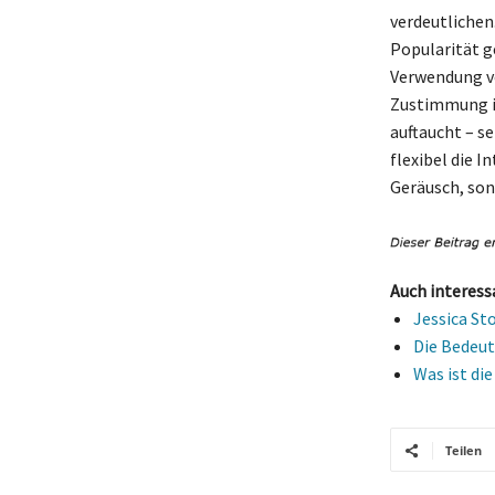
verdeutlichen
Popularität g
Verwendung vo
Zustimmung in
auftaucht – s
flexibel die I
Geräusch, son
Auch interess
Jessica St
Die Bedeu
Was ist di
Teilen