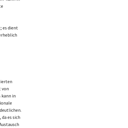
te
 es dient
erheblich
ierten
t von
 kann in
ionale
deutlichen.
 da es sich
 Austausch