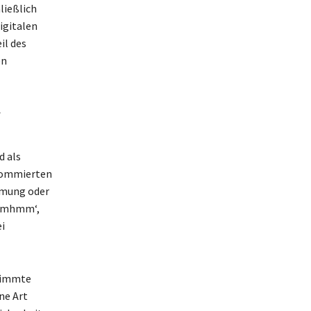
ließlich
igitalen
il des
en
‘
d als
enommierten
mmung oder
 ‚mhmm‘,
i
stimmte
ne Art