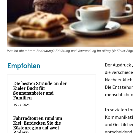
Was ist die mhmm Bedeutung? Erklärung und Verwendung im Alltag (© Kieler Allg
Empfohlen
Der Ausdruck 
die verschied
Nachdenklichk
Die besten Strände an der
Die Entstehun
Kieler Bucht für
Sonnenanbeter und
menschlichen 
Familien
19.11.2025
In sozialen I
Kommunikatio
Fahrradtouren rund um
Kiel: Entdecken Sie die
und Gestik be
Küstenregion auf zwei
entscheidend 
Rädern