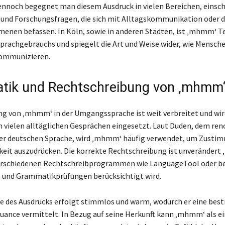
noch begegnet man diesem Ausdruck in vielen Bereichen, einsch
und Forschungsfragen, die sich mit Alltagskommunikation oder d
nen befassen. In Köln, sowie in anderen Städten, ist ‚mhmm‘ Te
Sprachgebrauchs und spiegelt die Art und Weise wider, wie Mensch
ommunizieren.
ik und Rechtschreibung von ‚mhmm
g von ‚mhmm‘ in der Umgangssprache ist weit verbreitet und wir
in vielen alltäglichen Gesprächen eingesetzt. Laut Duden, dem r
er deutschen Sprache, wird ‚mhmm‘ häufig verwendet, um Zusti
eit auszudrücken. Die korrekte Rechtschreibung ist unverändert
verschiedenen Rechtschreibprogrammen wie LanguageTool oder be
 und Grammatikprüfungen berücksichtigt wird.
e des Ausdrucks erfolgt stimmlos und warm, wodurch er eine be
ance vermittelt. In Bezug auf seine Herkunft kann ‚mhmm‘ als ei