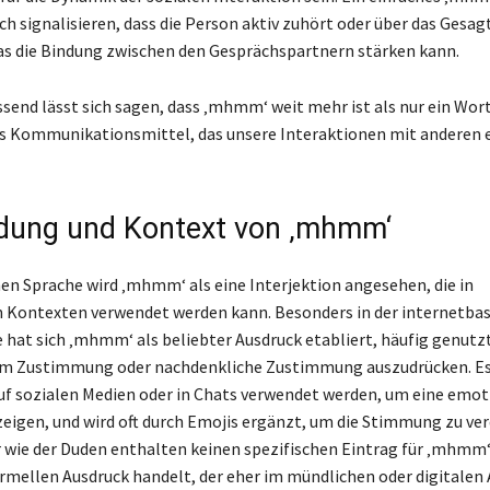
h signalisieren, dass die Person aktiv zuhört oder über das Gesag
s die Bindung zwischen den Gesprächspartnern stärken kann.
nd lässt sich sagen, dass ‚mhmm‘ weit mehr ist als nur ein Wort;
ges Kommunikationsmittel, das unsere Interaktionen mit anderen 
dung und Kontext von ‚mhmm‘
hen Sprache wird ‚mhmm‘ als eine Interjektion angesehen, die in
 Kontexten verwendet werden kann. Besonders in der internetbas
e hat sich ‚mhmm‘ als beliebter Ausdruck etabliert, häufig genutz
um Zustimmung oder nachdenkliche Zustimmung auszudrücken. Es
f sozialen Medien oder in Chats verwendet werden, um eine emot
eigen, und wird oft durch Emojis ergänzt, um die Stimmung zu ver
wie der Duden enthalten keinen spezifischen Eintrag für ‚mhmm‘,
rmellen Ausdruck handelt, der eher im mündlichen oder digitalen