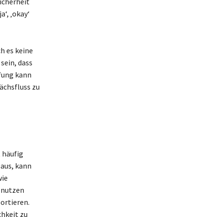
icherheit
‘, ‚okay‘
h es keine
sein, dass
üfung kann
ächsfluss zu
 häufig
 aus, kann
wie
, nutzen
ortieren.
hkeit zu