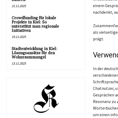
einem Gespräc
21.11.2025
nachdenkt, wa
Crowdfunding für lokale
Projekte in Kiel: So
Zusammenfasse
unterstützt man regionale
Initiativen
als vielseiti
19.11.2025
prägt.
Stadtentwicklung in Kiel:
Lösungsansätze für den
Verwen
Wohnraummangel
13.11.2025
In der deutsc
verschiedenen
Schriftsprach
Chatnutzer, 
Gesprächen au
Resonanz zu z
Wörterbücher 
um einen info