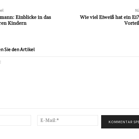
el
Nä
kmann: Einblicke in das
Wie viel Eiweiß hat ein Ei
ren Kindern
Vortei
 Sie den Artikel
Name:*
E-
Mail:*