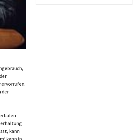
chgebrauch,
der
hervorrufen.
n der
verbalen
perhaltung
sst, kann
m‘ kann in