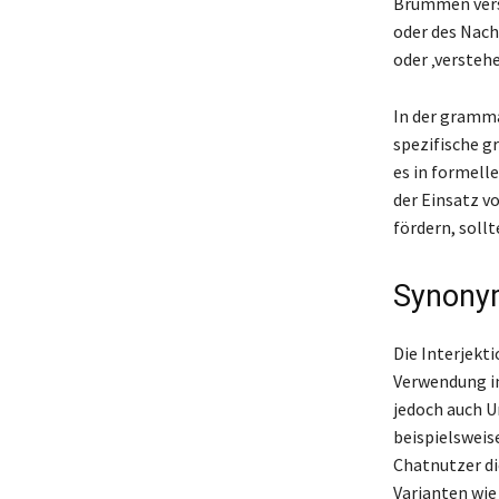
Brummen verst
oder des Nach
oder ‚versteh
In der gramma
spezifische g
es in formell
der Einsatz v
fördern, soll
Synonym
Die Interjekt
Verwendung in
jedoch auch U
beispielsweis
Chatnutzer di
Varianten wie