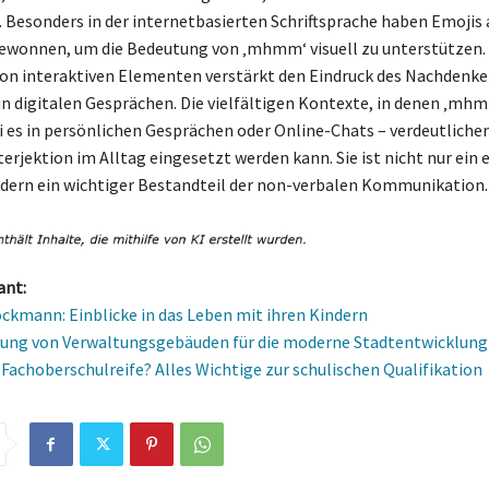
. Besonders in der internetbasierten Schriftsprache haben Emojis 
ewonnen, um die Bedeutung von ‚mhmm‘ visuell zu unterstützen.
n interaktiven Elementen verstärkt den Eindruck des Nachdenke
 digitalen Gesprächen. Die vielfältigen Kontexte, in denen ‚mh
ei es in persönlichen Gesprächen oder Online-Chats – verdeutlichen
nterjektion im Alltag eingesetzt werden kann. Sie ist nicht nur ein 
dern ein wichtiger Bestandteil der non-verbalen Kommunikation.
ant:
ockmann: Einblicke in das Leben mit ihren Kindern
tung von Verwaltungsgebäuden für die moderne Stadtentwicklung
e Fachoberschulreife? Alles Wichtige zur schulischen Qualifikation