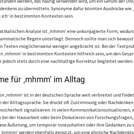
anden werden, das häufig verwendet wird, um ein Gefühl der Uns
denkens zu übermitteln. Synonyme dafür könnten Ausdrücke wie ‚ja
e ich‘ in bestimmten Kontexten sein.
tikalischen Analyse ist ‚mhmm‘ eine unkonjugierte Form, wodurc
rammatische Regeln unterliegt. Dennoch sollte man sich bewusst 
en Texten möglicherweise weniger angebracht ist. Bei der Textpr
on ‚mhmm‘ in bestimmten Kontexten hilfreich sein, um den Gespr
te jedoch stets durch eine nachhaltige Korrektur begleitet werden.
e für ‚mhmm‘ im Alltag
ion ‚mhmm‘ ist in der deutschen Sprache weit verbreitet und findet
 der Alltagssprache. Sie drückt oft Zustimmung oder Nachdenken
nsicherheit signalisieren. In vielen Kommunikationssituationen, 
e bei der Hausarbeit oder beim Diskutieren von Forschungsfragen
ese Äußerung, um temporär innezuhalten oder ihre Gedanken zu s
 ‚hmmm‘ werden ebenfalls genutzt, um eine ähnliche Nachdenklic