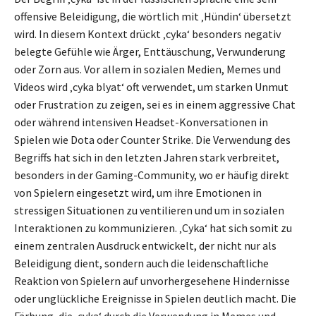
offensive Beleidigung, die wörtlich mit ‚Hündin‘ übersetzt
wird. In diesem Kontext drückt ‚cyka‘ besonders negativ
belegte Gefühle wie Ärger, Enttäuschung, Verwunderung
oder Zorn aus. Vor allem in sozialen Medien, Memes und
Videos wird ‚cyka blyat‘ oft verwendet, um starken Unmut
oder Frustration zu zeigen, sei es in einem aggressive Chat
oder während intensiven Headset-Konversationen in
Spielen wie Dota oder Counter Strike. Die Verwendung des
Begriffs hat sich in den letzten Jahren stark verbreitet,
besonders in der Gaming-Community, wo er häufig direkt
von Spielern eingesetzt wird, um ihre Emotionen in
stressigen Situationen zu ventilieren und um in sozialen
Interaktionen zu kommunizieren. ‚Cyka‘ hat sich somit zu
einem zentralen Ausdruck entwickelt, der nicht nur als
Beleidigung dient, sondern auch die leidenschaftliche
Reaktion von Spielern auf unvorhergesehene Hindernisse
oder unglückliche Ereignisse in Spielen deutlich macht. Die
Färbung, die ‚cyka‘ durch die Verwendung in Memes und