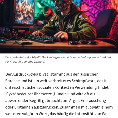
Was bedeutet 'cyka blyat'? Die Hintergründe und die Bedeutung einfach erklärt
(© Kieler Allgemeine Zeitung)
Der Ausdruck ‚cyka blyat‘ stammt aus der russischen
Sprache und ist ein weit verbreitetes Schimpfwort, das in
unterschiedlichen sozialen Kontexten Verwendung findet.
‚Cyka‘ bedeutet übersetzt ‚Hündin‘ und wird oft als
abwertender Begriff gebraucht, um Ärger, Enttäuschung
oder Erstaunen auszudrücken. Zusammen mit ‚blyat‘, einem
weiteren vulgären Wort, das häufig die Intensität von Wut