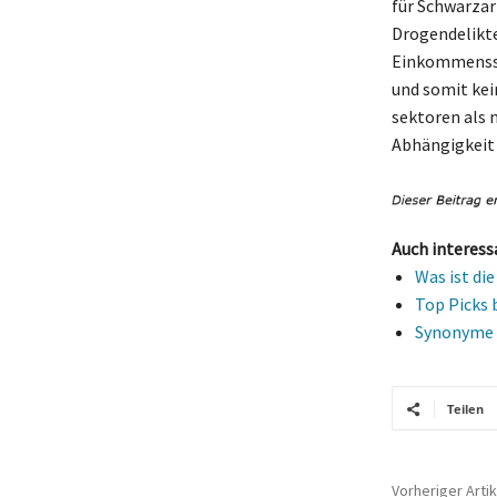
für Schwarzar
Drogendelikte
Einkommensst
und somit kei
sektoren als 
Abhängigkeit 
Auch interess
Was ist di
Top Picks 
Synonyme f
Teilen
Vorheriger Artik