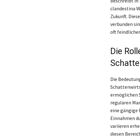
beschreibt in 
clandestina W
Zukunft. Diese
verbunden sin
oft feindlich
Die Rol
Schatte
Die Bedeutung
Schattenwirtsc
ermöglichen S
regulären Ma
eine gängige 
Einnahmen dur
variieren erhe
diesen Bereic