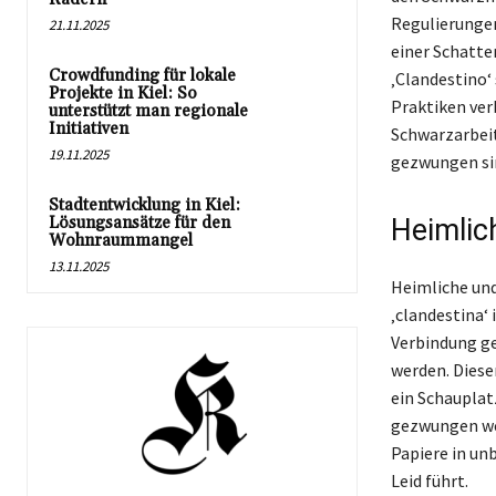
Regulierungen
21.11.2025
einer Schatte
Crowdfunding für lokale
‚Clandestino‘
Projekte in Kiel: So
Praktiken verb
unterstützt man regionale
Initiativen
Schwarzarbeit
19.11.2025
gezwungen sin
Stadtentwicklung in Kiel:
Lösungsansätze für den
Heimlich
Wohnraummangel
13.11.2025
Heimliche und
‚clandestina‘
Verbindung ge
werden. Diese
ein Schauplatz
gezwungen wer
Papiere in un
Leid führt.