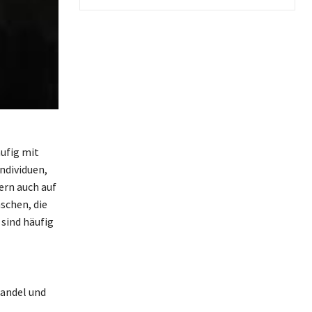
äufig mit
ndividuen,
ern auch auf
nschen, die
sind häufig
handel und