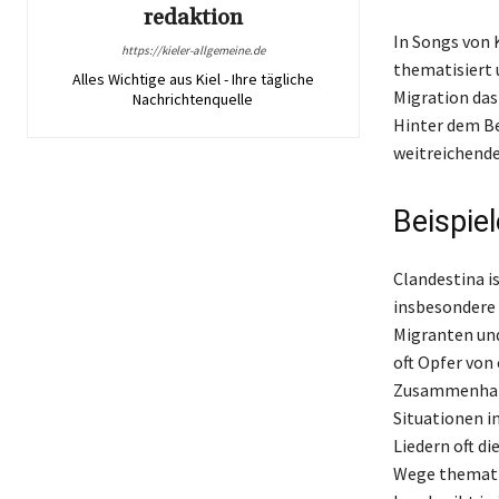
redaktion
In Songs von 
https://kieler-allgemeine.de
thematisiert 
Alles Wichtige aus Kiel - Ihre tägliche
Migration das
Nachrichtenquelle
Hinter dem Beg
weitreichende
Beispiel
Clandestina is
insbesondere 
Migranten und 
oft Opfer von 
Zusammenhang
Situationen i
Liedern oft d
Wege thematis