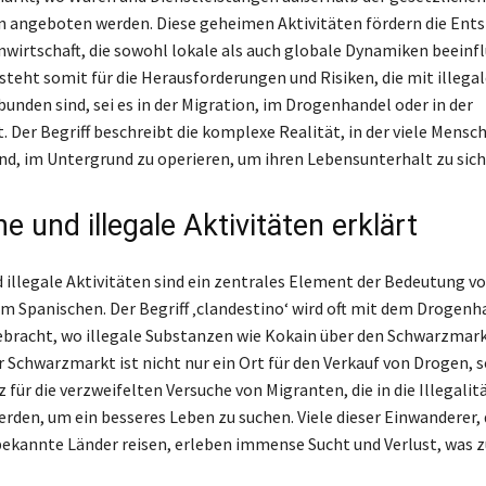
 angeboten werden. Diese geheimen Aktivitäten fördern die Ent
nwirtschaft, die sowohl lokale als auch globale Dynamiken beeinfl
 steht somit für die Herausforderungen und Risiken, die mit illega
unden sind, sei es in der Migration, im Drogenhandel oder in der
. Der Begriff beschreibt die komplexe Realität, in der viele Mensc
d, im Untergrund zu operieren, um ihren Lebensunterhalt zu sich
e und illegale Aktivitäten erklärt
 illegale Aktivitäten sind ein zentrales Element der Bedeutung v
 im Spanischen. Der Begriff ‚clandestino‘ wird oft mit dem Drogenh
bracht, wo illegale Substanzen wie Kokain über den Schwarzmark
r Schwarzmarkt ist nicht nur ein Ort für den Verkauf von Drogen, 
 für die verzweifelten Versuche von Migranten, die in die Illegalit
den, um ein besseres Leben zu suchen. Viele dieser Einwanderer, 
bekannte Länder reisen, erleben immense Sucht und Verlust, was z