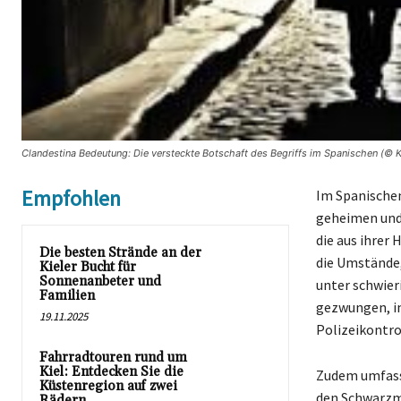
Clandestina Bedeutung: Die versteckte Botschaft des Begriffs im Spanischen (© K
Empfohlen
Im Spanischen 
geheimen und i
die aus ihrer
Die besten Strände an der
die Umstände, 
Kieler Bucht für
Sonnenanbeter und
unter schwier
Familien
gezwungen, im
19.11.2025
Polizeikontr
Fahrradtouren rund um
Kiel: Entdecken Sie die
Zudem umfasst
Küstenregion auf zwei
den Schwarzm
Rädern