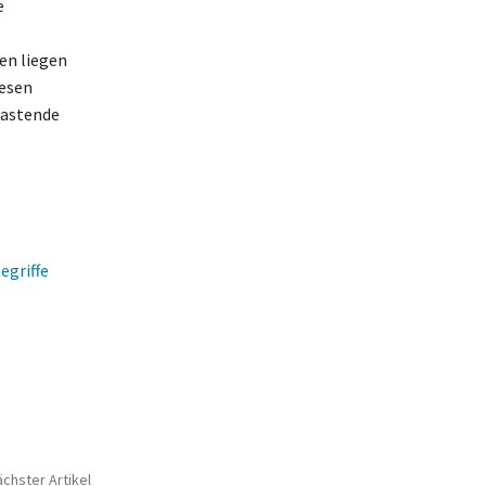
e
en liegen
iesen
lastende
egriffe
chster Artikel