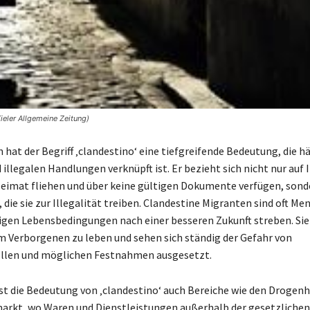
ieler Allgemeine Zeitung)
hat der Begriff ‚clandestino‘ eine tiefgreifende Bedeutung, die h
llegalen Handlungen verknüpft ist. Er bezieht sich nicht nur auf I
 Heimat fliehen und über keine gültigen Dokumente verfügen, sond
die sie zur Illegalität treiben. Clandestine Migranten sind oft Me
igen Lebensbedingungen nach einer besseren Zukunft streben. Sie 
 Verborgenen zu leben und sehen sich ständig der Gefahr von
ollen und möglichen Festnahmen ausgesetzt.
 die Bedeutung von ‚clandestino‘ auch Bereiche wie den Drogen
arkt, wo Waren und Dienstleistungen außerhalb der gesetzlichen