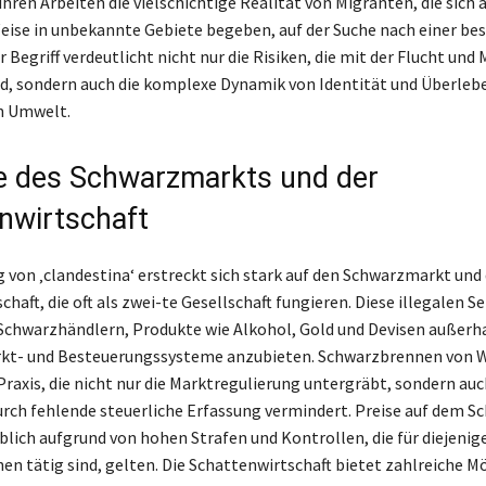
ihren Arbeiten die vielschichtige Realität von Migranten, die sich 
eise in unbekannte Gebiete begeben, auf der Suche nach einer be
r Begriff verdeutlicht nicht nur die Risiken, die mit der Flucht und
d, sondern auch die komplexe Dynamik von Identität und Überlebe
en Umwelt.
le des Schwarzmarkts und der
nwirtschaft
 von ‚clandestina‘ erstreckt sich stark auf den Schwarzmarkt und 
haft, die oft als zwei-te Gesellschaft fungieren. Diese illegalen S
chwarzhändlern, Produkte wie Alkohol, Gold und Devisen außerha
rkt- und Besteuerungssysteme anzubieten. Schwarzbrennen von W
Praxis, die nicht nur die Marktregulierung untergräbt, sondern auc
ch fehlende steuerliche Erfassung vermindert. Preise auf dem 
blich aufgrund von hohen Strafen und Kontrollen, die für diejenige
hen tätig sind, gelten. Die Schattenwirtschaft bietet zahlreiche M