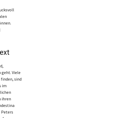
ucksvoll
alen
önnen.
t
text
d,
geht. Viele
 finden, sind
s im
lichen
n ihren
ndestina
 Peters