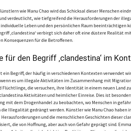
Künstlern wie Manu Chao wird das Schicksal dieser Menschen eindr
und verdeutlicht, wie tiefgreifend die Herausforderungen der illeg
 individuelle Leben und den persönlichen Raum beeinträchtigen k
riff ‚clandestina‘ verbirgt sich daher oft eine düstere Realität mi
n Konsequenzen für die Betroffenen.
e für den Begriff ‚clandestina‘ im Kon
t ein Begriff, der häufig in verschiedenen Kontexten verwendet wir
wenn es um illegale Aktivitäten im Zusammenhang mit Migration 
Flüchtlinge, die versuchen, ihre Identität in einem neuen Land zu
clandestina Aktivitäten und heimlicher Einreise. Dies ist besonder
 mit dem Drogenhandel zu beobachten, wo Menschen in gefähr
n die Illegalität gedrängt werden. Künstler wie Manu Chao haben i
ie Herausforderungen und die menschlichen Geschichten dieser cla
iert, die von Hoffnung, aber auch von Gefahr geprägt sind. Emma