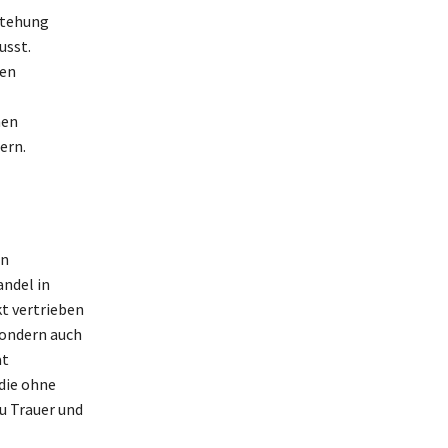
stehung
usst.
len
hen
ern.
on
andel in
t vertrieben
sondern auch
ät
die ohne
u Trauer und