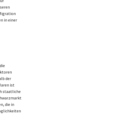
auf
sseren
 Migration
n in einer
die
ektoren
lb der
aren ist
h staatliche
Schwarzmarkt
n, die in
öglichkeiten