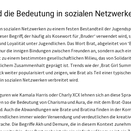
d die Bedeutung in sozialen Netzwerk
 in sozialen Netzwerken zu einem festen Bestandteil der Jugends
eser Begriff, der häufig als Kosewort für ‚Bruder‘ verwendet wird, 
und Loyalität unter Jugendlichen. Das Wort Brat, abgeleitet von ‘B
 nur die innigen Bindungen zwischen Freunden an, sondern auch ei
 zu einem bestimmten gesellschaftlichen Milieu, das von Solidari
ichem Zusammenhalt geprägt ist. Trends wie der ‚Brat Girl Sum
k weiter popularisiert und zeigen, wie Brat als Teil einer typische
in sozialen Netzwerken verbreitet wird.
iguren wie Kamala Harris oder Charly XCX lehnen sich an diese Sp
n so die Bedeutung von Charisma und Aura, die mit dem Brat-Das
d. Auch die Abwandlungen wie Brate und Bratina finden in der K
ndlichen immer wieder Verwendung und verdeutlichen die kreative
ache. Die Begriffe Akh und Demure, die in diesem Kontext zuneh