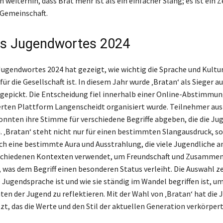
 weiterhin, dass Brat mehr ist als ein einfacher Slang; es ist ein 
 Gemeinschaft.
es Jugendwortes 2024
Jugendwortes 2024 hat gezeigt, wie wichtig die Sprache und Kultur
ür die Gesellschaft ist. In diesem Jahr wurde ‚Bratan‘ als Sieger a
gepickt. Die Entscheidung fiel innerhalb einer Online-Abstimmung
ten Plattform Langenscheidt organisiert wurde. Teilnehmer aus 
nten ihre Stimme für verschiedene Begriffe abgeben, die die Ju
. ‚Bratan‘ steht nicht nur für einen bestimmten Slangausdruck, s
ch eine bestimmte Aura und Ausstrahlung, die viele Jugendliche a
erschiedenen Kontexten verwendet, um Freundschaft und Zusamme
 was dem Begriff einen besonderen Status verleiht. Die Auswahl ze
 Jugendsprache ist und wie sie ständig im Wandel begriffen ist, um
ten der Jugend zu reflektieren. Mit der Wahl von ‚Bratan‘ hat die 
zt, das die Werte und den Stil der aktuellen Generation verkörpert