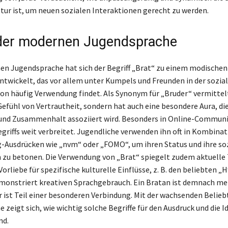
tur ist, um neuen sozialen Interaktionen gerecht zu werden.
 der modernen Jugendsprache
en Jugendsprache hat sich der Begriff „Brat“ zu einem modischen
twickelt, das vor allem unter Kumpels und Freunden in der sozia
 häufig Verwendung findet. Als Synonym für „Bruder“ vermittel
 Gefühl von Vertrautheit, sondern hat auch eine besondere Aura, di
und Zusammenhalt assoziiert wird. Besonders in Online-Communit
egriffs weit verbreitet. Jugendliche verwenden ihn oft in Kombina
-Ausdrücken wie „nvm“ oder „FOMO“, um ihren Status und ihre so
 zu betonen. Die Verwendung von „Brat“ spiegelt zudem aktuelle
 Vorliebe für spezifische kulturelle Einflüsse, z. B. den beliebten 
monstriert kreativen Sprachgebrauch. Ein Bratan ist demnach meh
r ist Teil einer besonderen Verbindung. Mit der wachsenden Beliebt
zeigt sich, wie wichtig solche Begriffe für den Ausdruck und die I
nd.