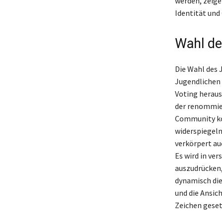
werden, zeigen
Identität und
Wahl d
Die Wahl des 
Jugendlichen f
Voting heraus
der renommier
Community kon
widerspiegeln
verkörpert au
Es wird in v
auszudrücken,
dynamisch die
und die Ansich
Zeichen geset