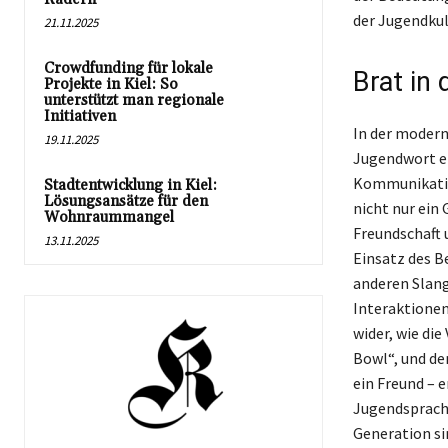
der Jugendkul
21.11.2025
Crowdfunding für lokale
Brat in
Projekte in Kiel: So
unterstützt man regionale
Initiativen
In der modern
19.11.2025
Jugendwort en
Kommunikation
Stadtentwicklung in Kiel:
Lösungsansätze für den
nicht nur ein
Wohnraummangel
Freundschaft 
13.11.2025
Einsatz des B
anderen Slang
Interaktionen
wider, wie die
Bowl“, und de
ein Freund – e
Jugendsprache 
Generation si