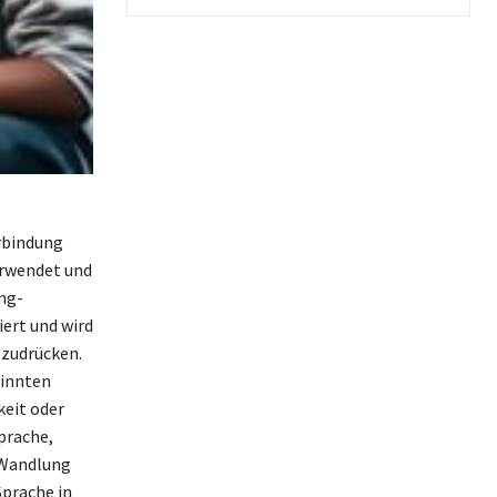
erbindung
verwendet und
ing-
ert und wird
szudrücken.
sinnten
keit oder
Sprache,
e Wandlung
Sprache in