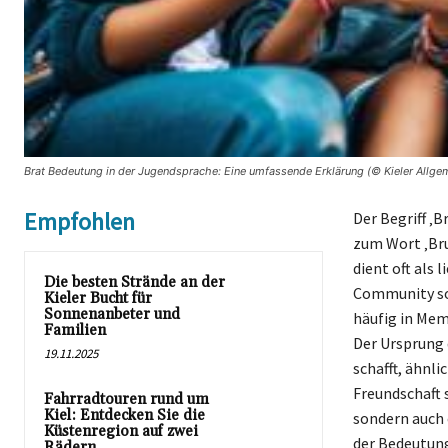
Brat Bedeutung in der Jugendsprache: Eine umfassende Erklärung (© Kieler Allge
Empfohlen
Der Begriff ‚
zum Wort ‚Bru
dient oft als
Die besten Strände an der
Community sow
Kieler Bucht für
Sonnenanbeter und
häufig in Mem
Familien
Der Ursprung 
19.11.2025
schafft, ähnli
Freundschaft s
Fahrradtouren rund um
Kiel: Entdecken Sie die
sondern auch 
Küstenregion auf zwei
der Bedeutung
Rädern