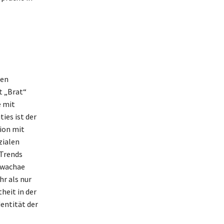
len
t „Brat“
e mit
ies ist der
tion mit
zialen
 Trends
„Hwachae
r als nur
heit in der
dentität der