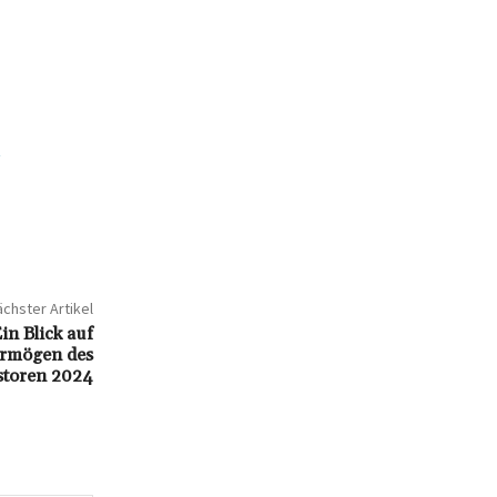
t
chster Artikel
in Blick auf
ermögen des
storen 2024