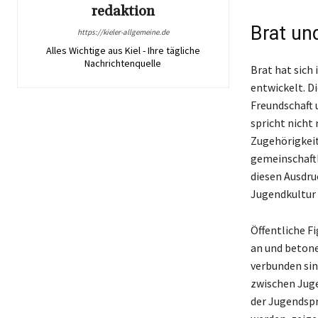
redaktion
Brat un
https://kieler-allgemeine.de
Alles Wichtige aus Kiel - Ihre tägliche
Nachrichtenquelle
Brat hat sich
entwickelt. Di
Freundschaft 
spricht nicht
Zugehörigkeit
gemeinschaftl
diesen Ausdruc
Jugendkultur 
Öffentliche F
an und betone
verbunden sin
zwischen Juge
der Jugendspr