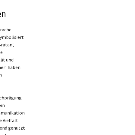
en
prache
symbolisiert
ratan’,
ne
tät und
mer‘ haben
n
rachprägung
ein
ommunikation
 Vielfalt
mend genutzt