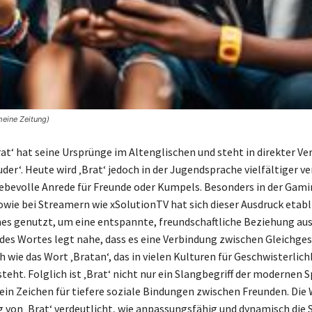
meine Zeitung)
Brat‘ hat seine Ursprünge im Altenglischen und steht in direkter V
der‘. Heute wird ‚Brat‘ jedoch in der Jugendsprache vielfältiger 
 liebevolle Anrede für Freunde oder Kumpels. Besonders in der Gam
ie bei Streamern wie xSolutionTV hat sich dieser Ausdruck etabli
es genutzt, um eine entspannte, freundschaftliche Beziehung au
des Wortes legt nahe, dass es eine Verbindung zwischen Gleichge
ch wie das Wort ‚Bratan‘, das in vielen Kulturen für Geschwisterlich
teht. Folglich ist ‚Brat‘ nicht nur ein Slangbegriff der modernen 
ein Zeichen für tiefere soziale Bindungen zwischen Freunden. Di
 von ‚Brat‘ verdeutlicht, wie anpassungsfähig und dynamisch die 