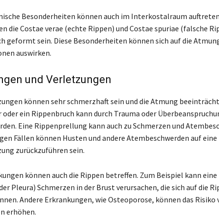
mische Besonderheiten können auch im Interkostalraum auftrete
en die Costae verae (echte Rippen) und Costae spuriae (falsche Ri
ch geformt sein. Diese Besonderheiten können sich auf die Atmun
onen auswirken.
ngen und Verletzungen
ungen können sehr schmerzhaft sein und die Atmung beeinträcht
r oder ein Rippenbruch kann durch Trauma oder Überbeanspruchu
erden. Eine Rippenprellung kann auch zu Schmerzen und Atembe
nigen Fällen können Husten und andere Atembeschwerden auf eine
ung zurückzuführen sein.
kungen können auch die Rippen betreffen. Zum Beispiel kann eine 
er Pleura) Schmerzen in der Brust verursachen, die sich auf die R
nnen. Andere Erkrankungen, wie Osteoporose, können das Risiko 
n erhöhen.