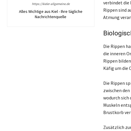
verbindet die
https://kieler-allgemeine.de
Rippen sind a
Alles Wichtige aus Kiel - Ihre tägliche
Nachrichtenquelle
Atmung verant
Biologis
Die Rippen ha
die inneren O
Rippen bilden
Käfig um die 
Die Rippen sp
zwischen den
wodurch sich 
Muskeln entsp
Brustkorb ver
Zusätzlich zu