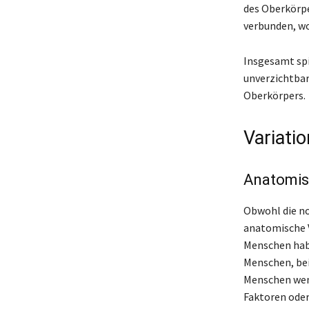
des Oberkörpe
verbunden, w
Insgesamt spi
unverzichtbar
Oberkörpers.
Variati
Anatomis
Obwohl die no
anatomische V
Menschen habe
Menschen, bei 
Menschen weni
Faktoren oder