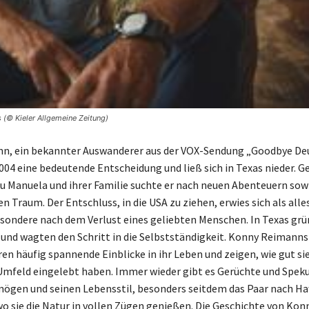
(© Kieler Allgemeine Zeitung)
n, ein bekannter Auswanderer aus der VOX-Sendung „Goodbye De
2004 eine bedeutende Entscheidung und ließ sich in Texas nieder.
au Manuela und ihrer Familie suchte er nach neuen Abenteuern so
 Traum. Der Entschluss, in die USA zu ziehen, erwies sich als alle
esondere nach dem Verlust eines geliebten Menschen. In Texas grü
 und wagten den Schritt in die Selbstständigkeit. Konny Reimann
n häufig spannende Einblicke in ihr Leben und zeigen, wie gut sie
mfeld eingelebt haben. Immer wieder gibt es Gerüchte und Spek
mögen und seinen Lebensstil, besonders seitdem das Paar nach Ha
wo sie die Natur in vollen Zügen genießen. Die Geschichte von Ko