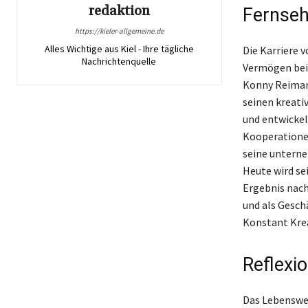
redaktion
Fernseh
https://kieler-allgemeine.de
Alles Wichtige aus Kiel - Ihre tägliche
Die Karriere 
Nachrichtenquelle
Vermögen beig
Konny Reimann
seinen kreati
und entwickel
Kooperationen
seine unterneh
Heute wird se
Ergebnis nach
und als Gesch
Konstant Krea
Reflexi
Das Lebenswer