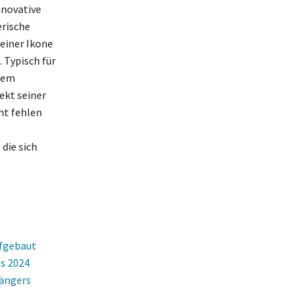
nnovative
erische
 einer Ikone
 Typisch für
inem
ekt seiner
ht fehlen
die sich
ufgebaut
s 2024
Sängers