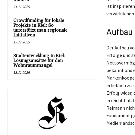
ist inspirier
21.11.2025
verwirklichen
Crowdfunding für lokale
Projekte in Kiel: So
unterstützt man regionale
Aufbau
Initiativen
19.11.2025
Der Aufbau vo
Erfolge und s
Stadtentwicklung in Kiel:
Lösungsansätze für den
Nettovermögen
Wohnraummangel
bekannt und e
13.11.2025
Markenkoopera
erheblich zu 
Erfolg wider,
erreicht hat.
Reimann nicht
Fundament gef
Medienlandsch