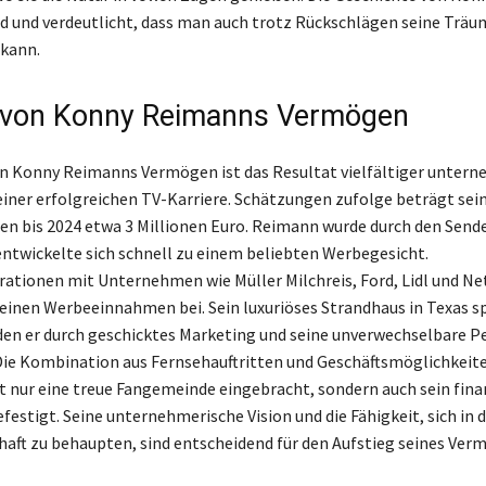
end und verdeutlicht, dass man auch trotz Rückschlägen seine Träu
 kann.
 von Konny Reimanns Vermögen
n Konny Reimanns Vermögen ist das Resultat vielfältiger untern
einer erfolgreichen TV-Karriere. Schätzungen zufolge beträgt sei
 bis 2024 etwa 3 Millionen Euro. Reimann wurde durch den Sende
ntwickelte sich schnell zu einem beliebten Werbegesicht.
tionen mit Unternehmen wie Müller Milchreis, Ford, Lidl und Ne
seinen Werbeeinnahmen bei. Sein luxuriöses Strandhaus in Texas s
 den er durch geschicktes Marketing und seine unverwechselbare P
 Die Kombination aus Fernsehauftritten und Geschäftsmöglichkeit
 nur eine treue Fangemeinde eingebracht, sondern auch sein fina
estigt. Seine unternehmerische Vision und die Fähigkeit, sich in d
aft zu behaupten, sind entscheidend für den Aufstieg seines Ver