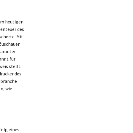
em heutigen
benteuer des
cherte. Mit
 Zuschauer
darunter
annt für
eis stellt.
ndruckendes
gsbranche
n, wie
folg eines