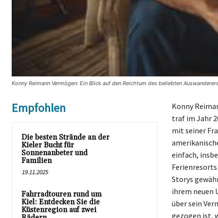
Konny Reimann Vermögen: Ein Blick auf den Reichtum des beliebten Auswanderers 
Empfohlen
Konny Reiman
traf im Jahr 
mit seiner Fr
Die besten Strände an der
amerikanischen
Kieler Bucht für
Sonnenanbeter und
einfach, insb
Familien
Ferienresorts
19.11.2025
Storys gewähre
ihrem neuen U
Fahrradtouren rund um
Kiel: Entdecken Sie die
über sein Ver
Küstenregion auf zwei
gezogen ist, 
Rädern