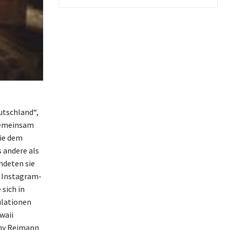
utschland“,
 Gemeinsam
wie dem
s andere als
ndeten sie
s Instagram-
 sich in
ulationen
waii
nny Reimann