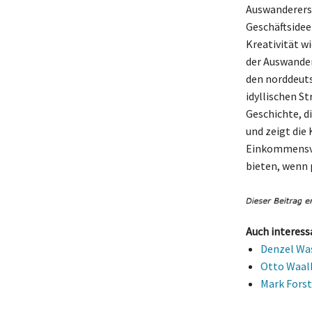
Auswanderers,
Geschäftsidee
Kreativität w
der Auswander
den norddeuts
idyllischen S
Geschichte, d
und zeigt die 
Einkommensver
bieten, wenn 
Auch interess
Denzel Wa
Otto Waalk
Mark Forst