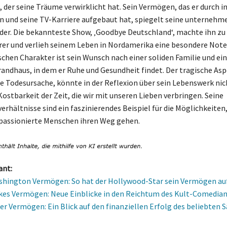
 der seine Träume verwirklicht hat. Sein Vermögen, das er durch i
n und seine TV-Karriere aufgebaut hat, spiegelt seine unternehm
ider. Die bekannteste Show, ‚Goodbye Deutschland‘, machte ihn zu
er und verlieh seinem Leben in Nordamerika eine besondere Note.
chen Charakter ist sein Wunsch nach einer soliden Familie und e
trandhaus, in dem er Ruhe und Gesundheit findet. Der tragische Asp
ie Todesursache, könnte in der Reflexion über sein Lebenswerk nic
Kostbarkeit der Zeit, die wir mit unseren Lieben verbringen. Seine
hältnisse sind ein faszinierendes Beispiel für die Möglichkeiten, 
passionierte Menschen ihren Weg gehen.
ant:
shington Vermögen: So hat der Hollywood-Star sein Vermögen a
es Vermögen: Neue Einblicke in den Reichtum des Kult-Comedian
er Vermögen: Ein Blick auf den finanziellen Erfolg des beliebten 