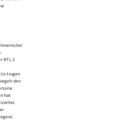
me
ehmerischer
n
r RTL 2
tto trugen
piegelt den
ersona
en hat
nzielles
er
mögens.