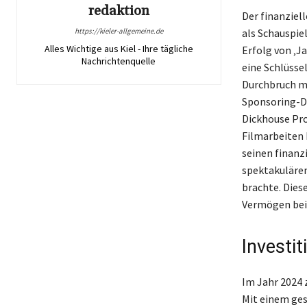
redaktion
Der finanziel
https://kieler-allgemeine.de
als Schauspie
Alles Wichtige aus Kiel - Ihre tägliche
Erfolg von ‚Ja
Nachrichtenquelle
eine Schlüsse
Durchbruch ma
Sponsoring-De
Dickhouse Pro
Filmarbeiten 
seinen finanz
spektakulären
brachte. Dies
Vermögen bei
Investi
Im Jahr 2024 
Mit einem ges