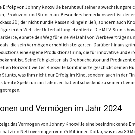
le Erfolg von Johnny Knoxville beruht auf seiner abwechslungsrei
ler, Produzent und Stuntman. Besonders bemerkenswert ist der 
ckass 3D‘, der nicht nur die Kassen klingeln ließ, sondern auch Kno
lfigur in der Welt der Unterhaltung etablierte. Die MTV-Stuntshow,
rkierte, ebnete den Weg für eine Vielzahl von Werbeverträgen u
als, die sein Vermögen erheblich steigerten. Darüber hinaus grün
ductions eine eigene Produktionsfirma, die für innovative und erf
bekannt ist. Seine Fähigkeiten als Drehbuchautor und Produzent 
iellen Horizont weiter. Knoxville kombinierte geschickt seinen H
 Stunts, was ihm nicht nur Erfolg im Kino, sondern auch in der Fi
es breite Spektrum an Talenten hat entscheidend zu seinem beei
getragen.
tionen und Vermögen im Jahr 2024
zeigt das Vermögen von Johnny Knoxville eine beeindruckende En
chätzten Nettovermögen von 75 Millionen Dollar, was etwa 80 Mi