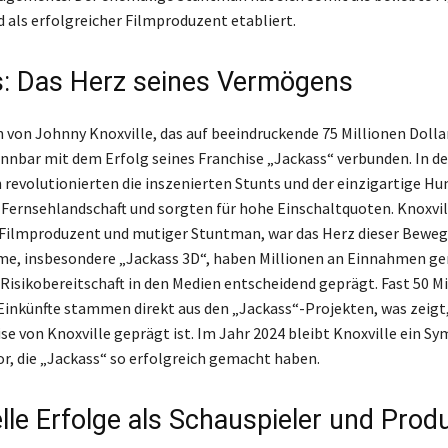
 als erfolgreicher Filmproduzent etabliert.
: Das Herz seines Vermögens
von Johnny Knoxville, das auf beeindruckende 75 Millionen Dolla
rennbar mit dem Erfolg seines Franchise „Jackass“ verbunden. In d
 revolutionierten die inszenierten Stunts und der einzigartige Hu
 Fernsehlandschaft und sorgten für hohe Einschaltquoten. Knoxvill
 Filmproduzent und mutiger Stuntman, war das Herz dieser Beweg
me, insbesondere „Jackass 3D“, haben Millionen an Einnahmen ge
 Risikobereitschaft in den Medien entscheidend geprägt. Fast 50 M
 Einkünfte stammen direkt aus den „Jackass“-Projekten, was zeigt,
se von Knoxville geprägt ist. Im Jahr 2024 bleibt Knoxville ein Sy
, die „Jackass“ so erfolgreich gemacht haben.
elle Erfolge als Schauspieler und Prod