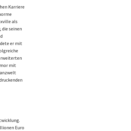
chen Karriere
enorme
xville als
 die seinen
nd
dete er mit
olgreiche
erweiterten
umor mit
nanzwelt
ndruckenden
twicklung.
llionen Euro