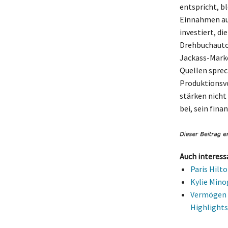
entspricht, b
Einnahmen aus
investiert, di
Drehbuchautor 
Jackass-Marke
Quellen sprec
Produktionsvo
stärken nicht
bei, sein fin
Auch interess
Paris Hilt
Kylie Mino
Vermögen v
Highlights