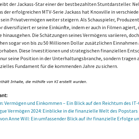
leibt der Jackass-Star einer der bestbezahlten Stuntdarsteller. N
 der erfolgreichen MTV-Serie Jackass hat Knoxville in verschied
e sein Privatvermögen weiter steigern. Als Schauspieler, Produzen
diversifiziert er seine Einkünfte, indem er auch in Filmen agiert, d
 hinausgehen. Die Schätzungen seines Vermögens variieren, doch
hen sogar von bis zu 50 Millionen Dollar zusätzlichen Einnahmen
rhaben. Diese Investitionen und strategischen finanziellen Ent
 nur seine Position in der Unterhaltungsbranche, sondern tragen 
anzielles Fundament für die kommenden Jahre zu sichern.
ant:
on: Vermögen und Einkommen – Ein Blick auf den Reichtum des IT-
gue Vermögen 2024: Einblicke in die finanzielle Welt des Popstars
on Anne Will: Ein umfassender Blick auf ihr finanzielle Erfolge u