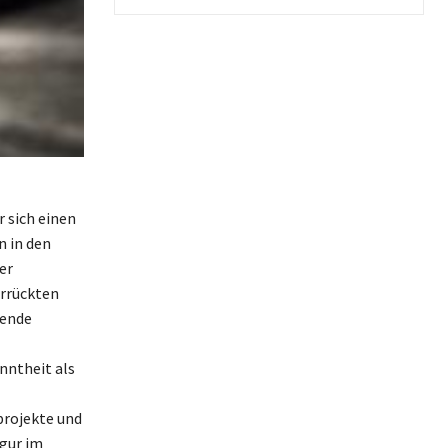
r sich einen
n in den
er
errückten
tende
nntheit als
projekte und
gur im