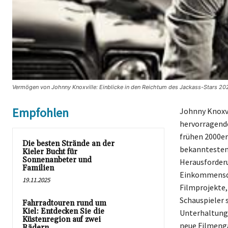
Vermögen von Johnny Knoxville: Einblicke in den Reichtum des Jackass-Stars 202
Empfohlen
Johnny Knoxvi
hervorragende
frühen 2000er
Die besten Strände an der
bekanntesten 
Kieler Bucht für
Sonnenanbeter und
Herausforder
Familien
Einkommensque
19.11.2025
Filmprojekte,
Schauspieler s
Fahrradtouren rund um
Kiel: Entdecken Sie die
Unterhaltung
Küstenregion auf zwei
neue Filmenga
Rädern