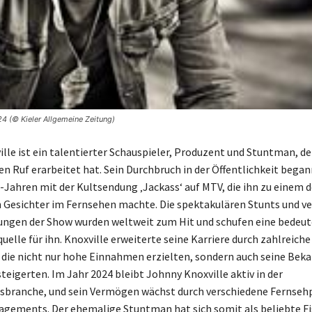
4 (© Kieler Allgemeine Zeitung)
lle ist ein talentierter Schauspieler, Produzent und Stuntman, de
n Ruf erarbeitet hat. Sein Durchbruch in der Öffentlichkeit began
-Jahren mit der Kultsendung ‚Jackass‘ auf MTV, die ihn zu einem d
Gesichter im Fernsehen machte. Die spektakulären Stunts und v
ungen der Show wurden weltweit zum Hit und schufen eine bedeu
lle für ihn. Knoxville erweiterte seine Karriere durch zahlreiche
 die nicht nur hohe Einnahmen erzielten, sondern auch seine Beka
teigerten. Im Jahr 2024 bleibt Johnny Knoxville aktiv in der
sbranche, und sein Vermögen wächst durch verschiedene Fernseh
gements. Der ehemalige Stuntman hat sich somit als beliebte Fi