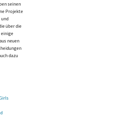
eben seinen
ene Projekte
t und
ie über die
 einige
 aus neuen
scheidungen
auch dazu
Girls
nd