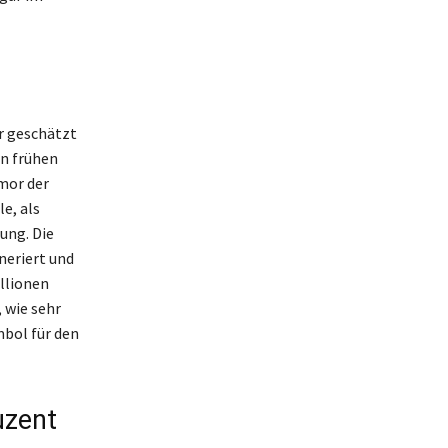
r geschätzt
en frühen
mor der
e, als
ung. Die
neriert und
illionen
 wie sehr
mbol für den
uzent