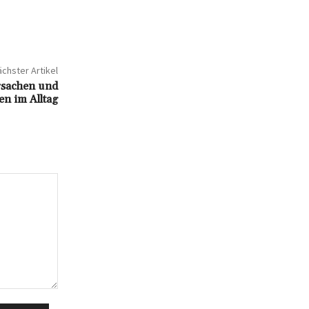
chster Artikel
rsachen und
n im Alltag