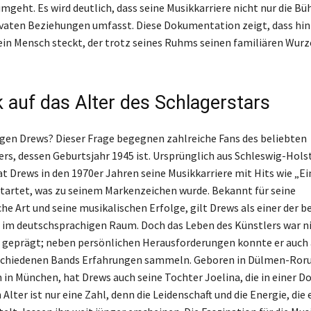
mgeht. Es wird deutlich, dass seine Musikkarriere nicht nur die B
ivaten Beziehungen umfasst. Diese Dokumentation zeigt, dass hi
ein Mensch steckt, der trotz seines Ruhms seinen familiären Wurz
k auf das Alter des Schlagerstars
ürgen Drews? Dieser Frage begegnen zahlreiche Fans des beliebten
rs, dessen Geburtsjahr 1945 ist. Ursprünglich aus Schleswig-Hols
 Drews in den 1970er Jahren seine Musikkarriere mit Hits wie „Ei
tartet, was zu seinem Markenzeichen wurde. Bekannt für seine
e Art und seine musikalischen Erfolge, gilt Drews als einer der 
 im deutschsprachigen Raum. Doch das Leben des Künstlers war 
geprägt; neben persönlichen Herausforderungen konnte er auch 
erschiedenen Bands Erfahrungen sammeln. Geboren in Dülmen-Ror
in München, hat Drews auch seine Tochter Joelina, die in einer D
n Alter ist nur eine Zahl, denn die Leidenschaft und die Energie, die 