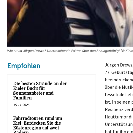
Wie alt ist Jürgen Drews? Überraschende Fakten über den Schlagerkönig! (© Kiele
Empfohlen
Jürgen Drews,
77. Geburtstag
beeindruckend
Die besten Strände an der
über die Musi
Kieler Bucht für
Sonnenanbeter und
fesselnde Leb
Familien
ist. In seinen
19.11.2025
Resilienz ver
Hauttumor dia
Fahrradtouren rund um
Kiel: Entdecken Sie die
Unterstützung
Küstenregion auf zwei
hat für ihn e
Rädern