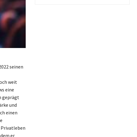
 2022 seinen
och weit
ws eine
n geprägt
tärke und
rch einen
ie
n Privatleben
 dem er