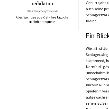
Geburtsjahr, u
redaktion
auch seine pr
https://kieler-allgemeine.de
Schlagerstar 
Alles Wichtige aus Kiel - Ihre tägliche
bleibt.
Nachrichtenquelle
Ein Blic
Wie alt ist J
Schlagersänge
stammend, hat
Kornfeld“ ges
unnachahmlich
Schlagerstars
nur von Ruhm 
Spieler in v
aufgewachsen 
sehen ist. Sei