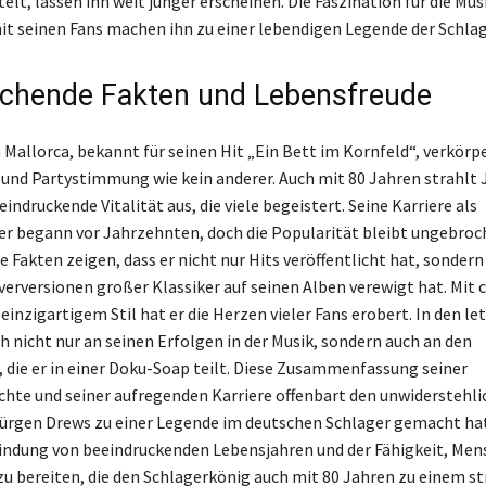
lt, lassen ihn weit jünger erscheinen. Die Faszination für die Mus
it seinen Fans machen ihn zu einer lebendigen Legende der Schla
chende Fakten und Lebensfreude
 Mallorca, bekannt für seinen Hit „Ein Bett im Kornfeld“, verkörp
und Partystimmung wie kein anderer. Auch mit 80 Jahren strahlt 
indruckende Vitalität aus, die viele begeistert. Seine Karriere als
r begann vor Jahrzehnten, doch die Popularität bleibt ungebroc
 Fakten zeigen, dass er nicht nur Hits veröffentlicht hat, sondern
verversionen großer Klassiker auf seinen Alben verewigt hat. Mi
einzigartigem Stil hat er die Herzen vieler Fans erobert. In den l
ch nicht nur an seinen Erfolgen in der Musik, sondern auch an den
 die er in einer Doku-Soap teilt. Diese Zusammenfassung seiner
hte und seiner aufregenden Karriere offenbart den unwiderstehl
ürgen Drews zu einer Legende im deutschen Schlager gemacht hat
rbindung von beeindruckenden Lebensjahren und der Fähigkeit, Me
zu bereiten, die den Schlagerkönig auch mit 80 Jahren zu einem s