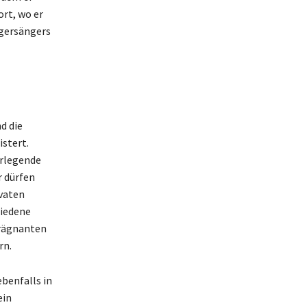
ort, wo er
agersängers
d die
stert.
erlegende
r dürfen
ivaten
hiedene
prägnanten
rn.
ebenfalls in
ein