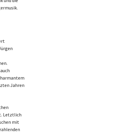
ik und die
germusik.
ert
Jürgen
hen.
 auch
t charmantem
etzten Jahren
ichen
. Letztlich
nschen mit
trahlenden