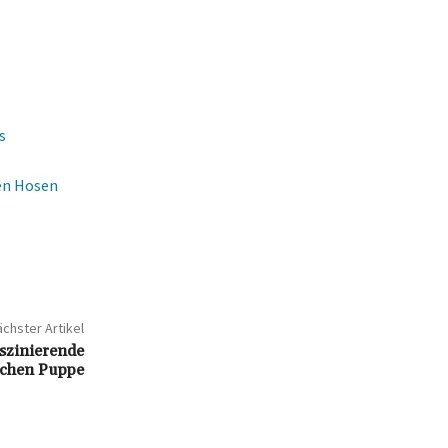
s
en Hosen
chster Artikel
aszinierende
ischen Puppe