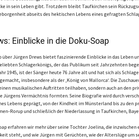
cke in sein Leben gibt. Trotzdem bleibt Taufkirchen sein Rückzugs
eborgenheit abseits des hektischen Lebens eines gefragten Schl
ws: Einblicke in die Doku-Soap
 über Jürgen Drews bietet faszinierende Einblicke in das Leben un
beliebten Schlagerkönigs, der das Publikum seit Jahrzehnten begei
hr 1945, ist der Sänger heute 76 Jahre alt und hat sich als Schlag
emacht, insbesondere als der ‚König von Mallorca‘. Die Zuschaue
seinen musikalischen Auftritten teilhaben, sondern auch an den pr
 Jürgens Vermächtnis formten. Seine Biografie wird durch versc
nes Lebens geprägt, von der Kindheit im Münsterland bis zu den 
men-Rorup und schließlich der Niederlassung in Taufkirchen, Baye
oap erfahren wir mehr über seine Tochter Joelina, die inzwischen 
hkeit steht, und wie Jürgen mit Gerüchten, wie der Alterslüge um s