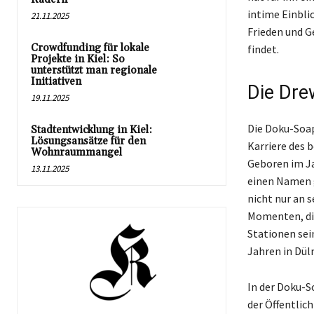
intime Einbli
21.11.2025
Frieden und G
Crowdfunding für lokale
findet.
Projekte in Kiel: So
unterstützt man regionale
Initiativen
Die Dre
19.11.2025
Die Doku-Soap
Stadtentwicklung in Kiel:
Lösungsansätze für den
Karriere des 
Wohnraummangel
Geboren im Ja
13.11.2025
einen Namen g
nicht nur an 
Momenten, die
Stationen sei
Jahren in Dül
In der Doku-S
der Öffentlic