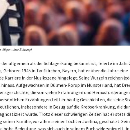
r Allgemeine Zeitung)
 der allgemein als der Schlagerkönig bekannt ist, feierte im Jahr
. Geboren 1945 in Taufkirchen, Bayern, hat er über die Jahre eine
e Karriere in der Musikszene hingelegt. Seine Wurzeln reichen jed
k hinaus. Aufgewachsen in Dülmen-Rorup im Münsterland, hat Dre
ensgeschichte, die von vielen Erfahrungen und Herausforderunge
 persönlichen Erzählungen teilt er häufig Geschichten, die seine S
deutlichen, insbesondere in Bezug auf die Krebserkrankung, die du
gnostiziert wurde. Trotz dieser schwierigen Zeiten hat er stets d
 seiner Familie, vor allem seiner Tochter Joelina, geschätzt. Sei
ine hohe Bedeutung, was sich auch in seinem Buch widerspiegelt, in