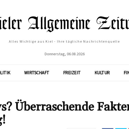
Alles Wichtige aus Kiel - Ihre tägliche Nachrichtenquelle
Donnerstag, 06.08.2026
LITIK
WIRTSCHAFT
FREIZEIT
KULTUR
FI
ews? Überraschende Fakte
g!