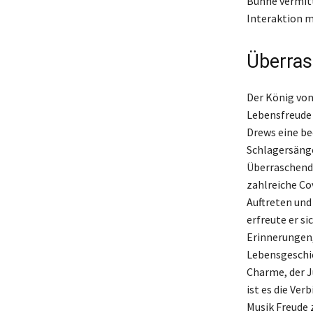
Bühne vermitte
Interaktion m
Überras
Der König von
Lebensfreude 
Drews eine bee
Schlagersänge
Überraschende
zahlreiche Co
Auftreten und 
erfreute er si
Erinnerungen,
Lebensgeschic
Charme, der J
ist es die Ve
Musik Freude 