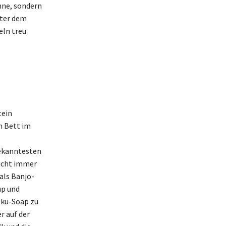
ühne, sondern
nter dem
eln treu
tein
n Bett im
bekanntesten
nicht immer
als Banjo-
up und
oku-Soap zu
er auf der