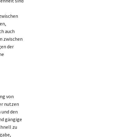
enheit sind
 zwischen
en,
och auch
en zwischen
gen der
ne
ung von
er nutzen
n und den
nd gängige
hnell zu
rgabe,