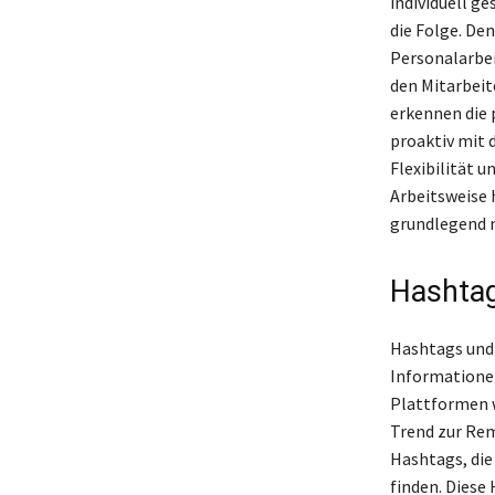
individuell g
die Folge. De
Personalarbei
den Mitarbeit
erkennen die p
proaktiv mit 
Flexibilität u
Arbeitsweise 
grundlegend n
Hashtag
Hashtags und 
Informatione
Plattformen w
Trend zur Re
Hashtags, die
finden. Diese