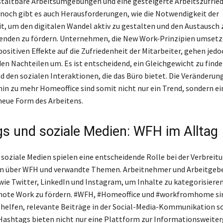
estaltbare Arbeitsumgebungen und eine gesteigerte Arbeitszufried
nnoch gibt es auch Herausforderungen, wie die Notwendigkeit der
t, um den digitalen Wandel aktiv zu gestalten und den Austausch
enden zu fördern. Unternehmen, die New Work-Prinzipien umsetz
ositiven Effekte auf die Zufriedenheit der Mitarbeiter, gehen jed
den Nachteilen um. Es ist entscheidend, ein Gleichgewicht zu find
nd den sozialen Interaktionen, die das Büro bietet. Die Veränderun
hin zu mehr Homeoffice sind somit nicht nur ein Trend, sondern ei
eue Form des Arbeitens.
s und soziale Medien: WFH im Alltag
soziale Medien spielen eine entscheidende Rolle bei der Verbreit
n über WFH und verwandte Themen. Arbeitnehmer und Arbeitgeb
ie Twitter, LinkedIn und Instagram, um Inhalte zu kategorisiere
mote Work zu fördern. #WFH, #Homeoffice und #workfromhome si
 helfen, relevante Beiträge in der Social-Media-Kommunikation sc
 Hashtags bieten nicht nur eine Plattform zur Informationsweite