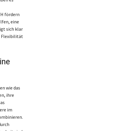
H fördern
lfen, eine
gt sich klar
Flexibilität
ine
en wie das
n, ihre
Das
ere im
ombinieren.
durch