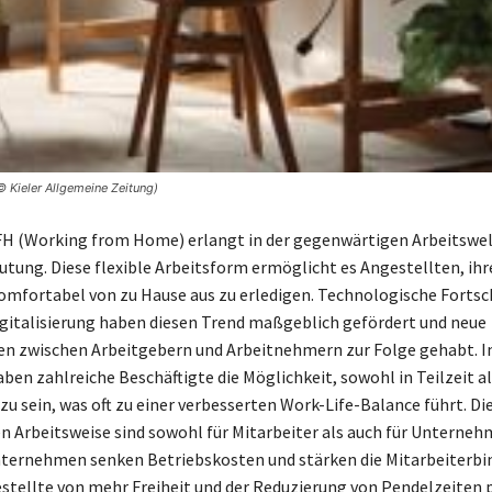
Kieler Allgemeine Zeitung)
FH (Working from Home) erlangt in der gegenwärtigen Arbeitswe
tung. Diese flexible Arbeitsform ermöglicht es Angestellten, ihr
omfortabel von zu Hause aus zu erledigen. Technologische Fortsc
igitalisierung haben diesen Trend maßgeblich gefördert und neue
en zwischen Arbeitgebern und Arbeitnehmern zur Folge gehabt. 
ben zahlreiche Beschäftigte die Möglichkeit, sowohl in Teilzeit al
 zu sein, was oft zu einer verbesserten Work-Life-Balance führt. D
len Arbeitsweise sind sowohl für Mitarbeiter als auch für Unterneh
ternehmen senken Betriebskosten und stärken die Mitarbeiterbi
tellte von mehr Freiheit und der Reduzierung von Pendelzeiten p