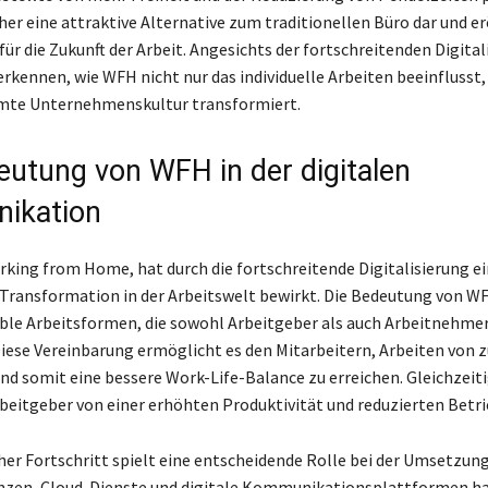
her eine attraktive Alternative zum traditionellen Büro dar und e
ür die Zukunft der Arbeit. Angesichts der fortschreitenden Digitali
 erkennen, wie WFH nicht nur das individuelle Arbeiten beeinflusst
amte Unternehmenskultur transformiert.
eutung von WFH in der digitalen
ikation
king from Home, hat durch die fortschreitende Digitalisierung e
 Transformation in der Arbeitswelt bewirkt. Die Bedeutung von W
xible Arbeitsformen, die sowohl Arbeitgeber als auch Arbeitnehme
iese Vereinbarung ermöglicht es den Mitarbeitern, Arbeiten von 
und somit eine bessere Work-Life-Balance zu erreichen. Gleichzeit
rbeitgeber von einer erhöhten Produktivität und reduzierten Betr
er Fortschritt spielt eine entscheidende Rolle bei der Umsetzun
nzen, Cloud-Dienste und digitale Kommunikationsplattformen h