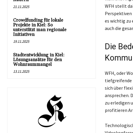
WFH stellt da
21.11.2025
Perspektiven f
Crowdfunding für lokale
es wichtig zu
Projekte in Kiel: So
auch die ges
unterstützt man regionale
Initiativen
19.11.2025
Die Bed
Stadtentwicklung in Kiel:
Kommun
Lösungsansätze für den
Wohnraummangel
13.11.2025
WFH, oder Wor
tiefgreifende
sich über fle
ansprechen. D
zu erledigen 
profitieren A
Technologisch
Videokonfere