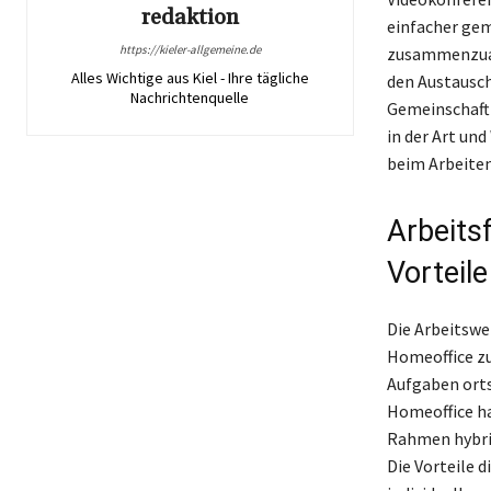
redaktion
einfacher gem
https://kieler-allgemeine.de
zusammenzuar
Alles Wichtige aus Kiel - Ihre tägliche
den Austausch
Nachrichtenquelle
Gemeinschaft 
in der Art un
beim Arbeiten
Arbeits
Vorteile
Die Arbeitswe
Homeoffice zu
Aufgaben orts
Homeoffice ha
Rahmen hybrid
Die Vorteile d