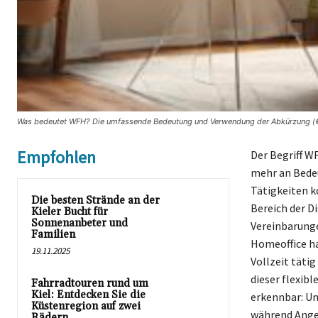
Was bedeutet WFH? Die umfassende Bedeutung und Verwendung der Abkürzung (© 
Empfohlen
Der Begriff W
mehr an Bedeu
Tätigkeiten k
Die besten Strände an der
Bereich der D
Kieler Bucht für
Sonnenanbeter und
Vereinbarung
Familien
Homeoffice ha
19.11.2025
Vollzeit tätig
dieser flexib
Fahrradtouren rund um
Kiel: Entdecken Sie die
erkennbar: Un
Küstenregion auf zwei
während Anges
Rädern