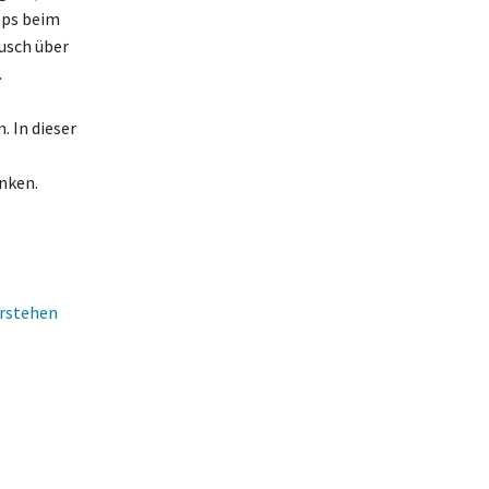
pps beim
usch über
.
 In dieser
enken.
erstehen