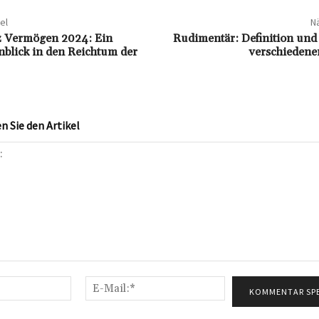
el
Nä
z Vermögen 2024: Ein
Rudimentär: Definition und 
inblick in den Reichtum der
verschiedene
 Sie den Artikel
Name:*
E-
Mail:*