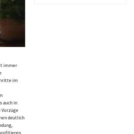
lt immer
e
hritte im
Im
s auch in
ie Vorzüge
men deutlich
ndung,
rofitieren.