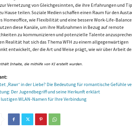
zur Vernetzung von Gleichgesinnten, die ihre Erfahrungen und Ti
zu Hause teilen. Soziale Medien schaffen einen Raum für den Austa
es Homeoffice, wie Flexibilität und eine bessere Work-Life-Balance
nutzen diese Kanäle, um ihre Maßnahmen in Bezug auf remote
hkeiten zu kommunizieren und potenzielle Talente anzusprechen.
en Realität hat sich das Thema WFH zu einem allgegenwärtigen
kt entwickelt, der die Art und Weise prägt, wie wir über Arbeit d
ant:
et ‚Rawr‘ in der Liebe? Die Bedeutung für romantische Gefühle v
tung: Der Jugendbegriff und seine Herkunft erklärt
 lustigen WLAN-Namen für Ihre Verbindung