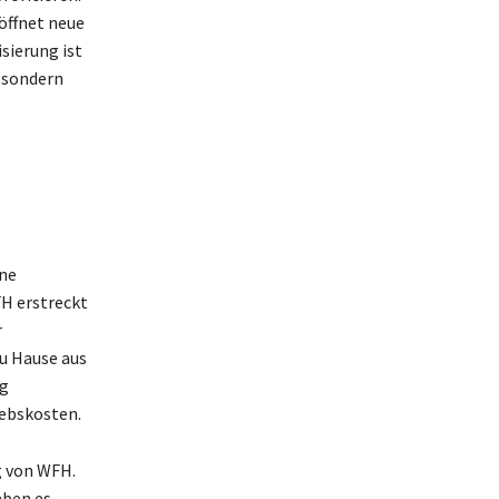
röffnet neue
sierung ist
, sondern
ine
FH erstreckt
r
zu Hause aus
ig
iebskosten.
g von WFH.
aben es