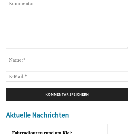
Kommentar:
Na
E-
Mai
Aktuelle Nachrichten
Fahrradtouren rund um Kiel: