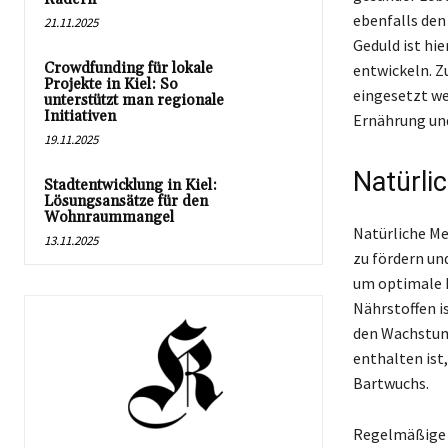
ebenfalls den
21.11.2025
Geduld ist hie
Crowdfunding für lokale
entwickeln. Z
Projekte in Kiel: So
eingesetzt we
unterstützt man regionale
Initiativen
Ernährung und
19.11.2025
Natürli
Stadtentwicklung in Kiel:
Lösungsansätze für den
Wohnraummangel
Natürliche Me
13.11.2025
zu fördern un
um optimale E
Nährstoffen is
den Wachstum 
enthalten ist
Bartwuchs.
Regelmäßige S