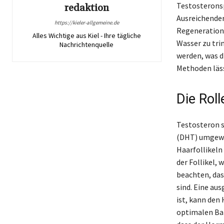
Testosteronsp
redaktion
Ausreichender 
https://kieler-allgemeine.de
Regeneration 
Alles Wichtige aus Kiel - Ihre tägliche
Wasser zu trin
Nachrichtenquelle
werden, was d
Methoden läss
Die Rol
Testosteron s
(DHT) umgewa
Haarfollikeln
der Follikel, 
beachten, das
sind. Eine au
ist, kann den
optimalen Bart