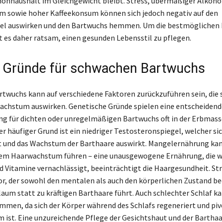
onhaushalt im Gleichgewicht bleibt. Stress, übermäßiger Alkoho
 sowie hoher Kaffeekonsum können sich jedoch negativ auf den
l auswirken und den Bartwuchs hemmen. Um die bestmöglichen 
st es daher ratsam, einen gesunden Lebensstil zu pflegen.
 Gründe für schwachen Bartwuchs
twuchs kann auf verschiedene Faktoren zurückzuführen sein, die 
achstum auswirken. Genetische Gründe spielen eine entscheidende
ng für dichten oder unregelmäßigen Bartwuchs oft in der Erbmass
rer häufiger Grund ist ein niedriger Testosteronspiegel, welcher sic
 und das Wachstum der Barthaare auswirkt. Mangelernährung ka
em Haarwachstum führen – eine unausgewogene Ernährung, die w
d Vitamine vernachlässigt, beeinträchtigt die Haargesundheit. Stre
or, der sowohl den mentalen als auch den körperlichen Zustand be
laum statt zu kräftigen Barthaare führt. Auch schlechter Schlaf k
men, da sich der Körper während des Schlafs regeneriert und pivo
ist. Eine unzureichende Pflege der Gesichtshaut und der Barthaa