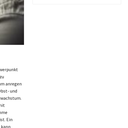
hwerpunkt
zu
tum anregen
Obst- und
arwachstum.
mit
ahme
st. Ein
 kann