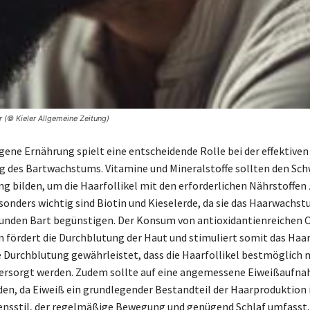
r (© Kieler Allgemeine Zeitung)
ene Ernährung spielt eine entscheidende Rolle bei der effektiven
 des Bartwachstums. Vitamine und Mineralstoffe sollten den Sc
ng bilden, um die Haarfollikel mit den erforderlichen Nährstoffen 
sonders wichtig sind Biotin und Kieselerde, da sie das Haarwachs
unden Bart begünstigen. Der Konsum von antioxidantienreichen 
fördert die Durchblutung der Haut und stimuliert somit das Ha
 Durchblutung gewährleistet, dass die Haarfollikel bestmöglich 
versorgt werden. Zudem sollte auf eine angemessene Eiweißaufn
en, da Eiweiß ein grundlegender Bestandteil der Haarproduktion i
ensstil, der regelmäßige Bewegung und genügend Schlaf umfasst,