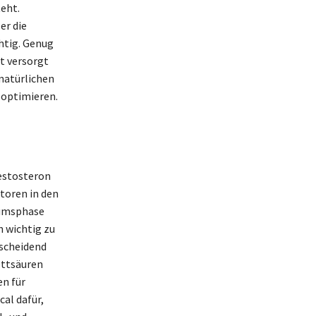
eht.
er die
chtig. Genug
it versorgt
 natürlichen
 optimieren.
testosteron
toren in den
tumsphase
h wichtig zu
tscheidend
ettsäuren
en für
cal dafür,