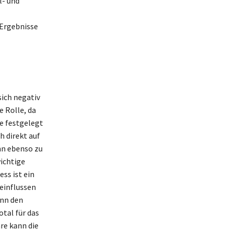
l- und
Ergebnisse
sich negativ
 Rolle, da
e festgelegt
h direkt auf
nn ebenso zu
ichtige
ss ist ein
einflussen
ann den
tal für das
re kann die