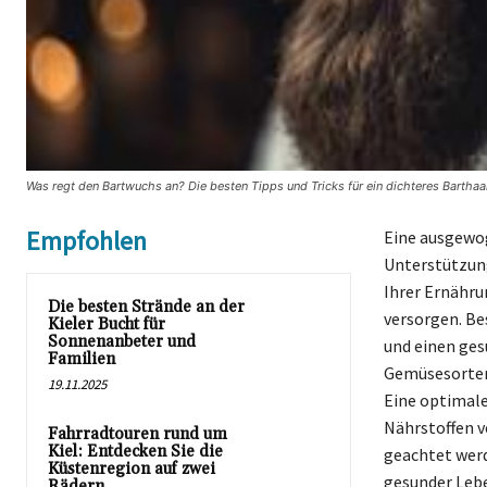
Was regt den Bartwuchs an? Die besten Tipps und Tricks für ein dichteres Barthaa
Empfohlen
Eine ausgewog
Unterstützung
Ihrer Ernähru
Die besten Strände an der
versorgen. Be
Kieler Bucht für
Sonnenanbeter und
und einen ges
Familien
Gemüsesorten 
19.11.2025
Eine optimale
Nährstoffen 
Fahrradtouren rund um
Kiel: Entdecken Sie die
geachtet werd
Küstenregion auf zwei
gesunder Leb
Rädern