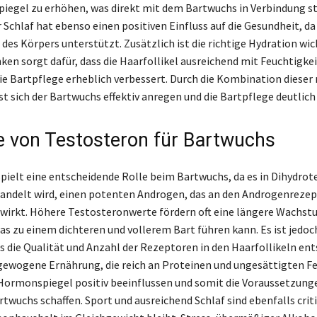
iegel zu erhöhen, was direkt mit dem Bartwuchs in Verbindung st
Schlaf hat ebenso einen positiven Einfluss auf die Gesundheit, da 
des Körpers unterstützt. Zusätzlich ist die richtige Hydration wi
ken sorgt dafür, dass die Haarfollikel ausreichend mit Feuchtigke
ie Bartpflege erheblich verbessert. Durch die Kombination dieser
t sich der Bartwuchs effektiv anregen und die Bartpflege deutlich
le von Testosteron für Bartwuchs
pielt eine entscheidende Rolle beim Bartwuchs, da es in Dihydro
ndelt wird, einen potenten Androgen, das an den Androgenrezep
 wirkt. Höhere Testosteronwerte fördern oft eine längere Wachs
was zu einem dichteren und vollerem Bart führen kann. Es ist jedoc
s die Qualität und Anzahl der Rezeptoren in den Haarfollikeln en
sgewogene Ernährung, die reich an Proteinen und ungesättigten F
 Hormonspiegel positiv beeinflussen und somit die Voraussetzung
wuchs schaffen. Sport und ausreichend Schlaf sind ebenfalls criti