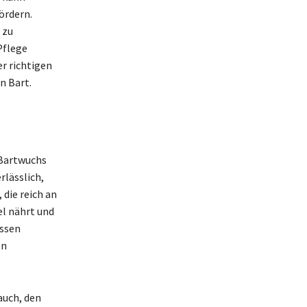
ördern.
 zu
Pflege
r richtigen
n Bart.
 Bartwuchs
rlässlich,
die reich an
el nährt und
üssen
en
auch, den