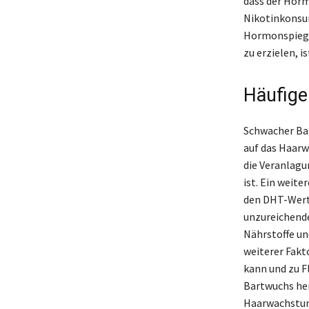
dass der Horm
Nikotinkonsum
Hormonspiege
zu erzielen, i
Häufige
Schwacher Bar
auf das Haarw
die Veranlagu
ist. Ein weite
den DHT-Wert
unzureichend
Nährstoffe un
weiterer Fakt
kann und zu F
Bartwuchs hem
Haarwachstum 