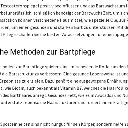
 Testosteronspiegel positiv beeinflussen und das Bartwachstum f
rbei unerlässlich; schließlich benötigt der Bartwuchs Zeit, um sich
usätzlich können verschiedene Hausmittel, wie spezielle Öle, zur 
rden, um einen gesunden und starken Bart zu unterstützen. Mit de
 Pflege schaffen Sie die besten Voraussetzungen für einen üppige
che Methoden zur Bartpflege
thoden zur Bartpflege spielen eine entscheidende Rolle, um den
d die Bartstruktur zu verbessern. Eine gesunde Lebensweise ist une
rgebnisse zu erzielen. Dazu gehört eine ausgewogene Ernährung, 
t, wie Biotin, auch bekannt als Vitamin B7, welches die Haarfollik
des Barthaares anregt. Gesundes Fett, wie es in Avocados und N
, unterstützt ebenso die Haarstrukturen und fördert einen kräftig
porteinheiten sind nicht nur gut für den Körper, sondern helfen 