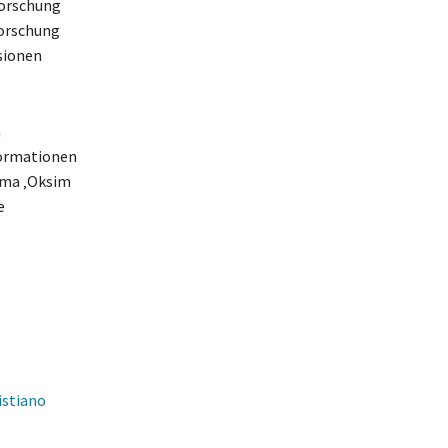
Forschung
Forschung
sionen
n
formationen
ema ‚Oksim
e
istiano