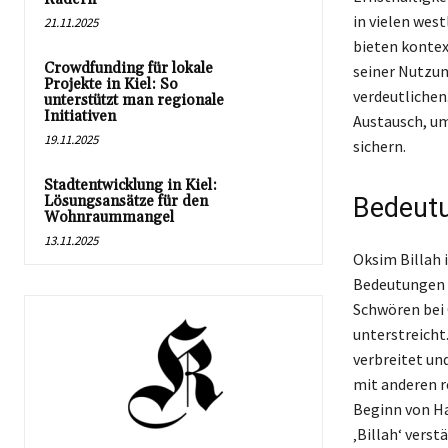
in vielen wes
21.11.2025
bieten kontex
Crowdfunding für lokale
seiner Nutzun
Projekte in Kiel: So
verdeutlichen
unterstützt man regionale
Initiativen
Austausch, um
19.11.2025
sichern.
Stadtentwicklung in Kiel:
Lösungsansätze für den
Bedeutu
Wohnraummangel
13.11.2025
Oksim Billah 
Bedeutungen i
Schwören bei 
unterstreicht
verbreitet un
mit anderen r
Beginn von Ha
‚Billah‘ vers