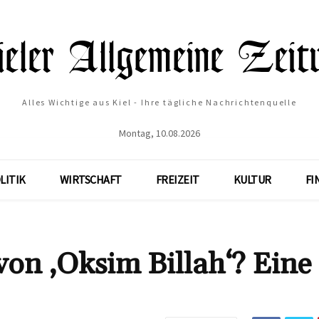
Alles Wichtige aus Kiel - Ihre tägliche Nachrichtenquelle
Montag, 10.08.2026
LITIK
WIRTSCHAFT
FREIZEIT
KULTUR
FI
von ‚Oksim Billah‘? Eine