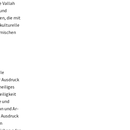
e Vallah
 und
en, die mit
kulturelle
imischen
le
r Ausdruck
heiliges
iligkeit
e und
an und Ar-
r Ausdruck
en