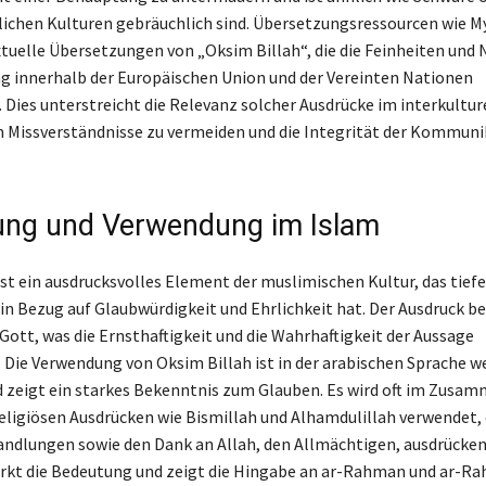
tlichen Kulturen gebräuchlich sind. Übersetzungsressourcen wie
tuelle Übersetzungen von „Oksim Billah“, die die Feinheiten und
g innerhalb der Europäischen Union und der Vereinten Nationen
. Dies unterstreicht die Relevanz solcher Ausdrücke im interkultur
 Missverständnisse zu vermeiden und die Integrität der Kommuni
ng und Verwendung im Islam
ist ein ausdrucksvolles Element der muslimischen Kultur, das tiefe
n Bezug auf Glaubwürdigkeit und Ehrlichkeit hat. Der Ausdruck be
Gott, was die Ernsthaftigkeit und die Wahrhaftigkeit der Aussage
. Die Verwendung von Oksim Billah ist in der arabischen Sprache w
d zeigt ein starkes Bekenntnis zum Glauben. Es wird oft im Zus
eligiösen Ausdrücken wie Bismillah und Alhamdulillah verwendet, 
ndlungen sowie den Dank an Allah, den Allmächtigen, ausdrücken
tärkt die Bedeutung und zeigt die Hingabe an ar-Rahman und ar-Rah