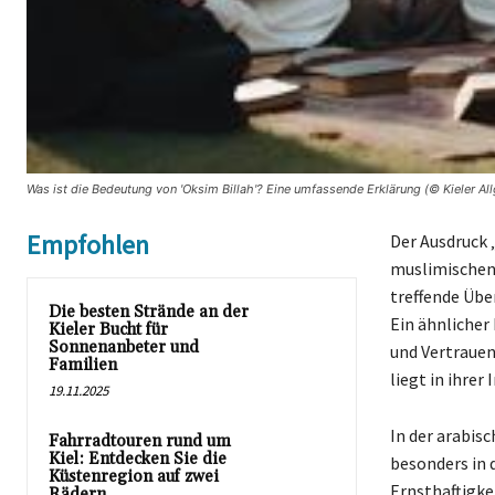
Was ist die Bedeutung von 'Oksim Billah'? Eine umfassende Erklärung (© Kieler Al
Empfohlen
Der Ausdruck 
muslimischen 
treffende Übe
Die besten Strände an der
Ein ähnlicher 
Kieler Bucht für
Sonnenanbeter und
und Vertrauen
Familien
liegt in ihre
19.11.2025
In der arabisc
Fahrradtouren rund um
Kiel: Entdecken Sie die
besonders in 
Küstenregion auf zwei
Ernsthaftigke
Rädern