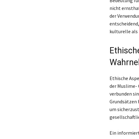
Bedeutung füh
nicht ernstha
der Verwendung
entscheidend,
kulturelle al
Ethisch
Wahrn
Ethische Aspek
der Muslime- 
verbunden sin
Grundsätzen h
um sicherzust
gesellschaftl
Ein informier