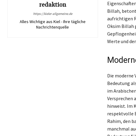
Eigenschaften
redaktion
Billah, beton
https://kieler-allgemeine.de
aufrichtigen 
Alles Wichtige aus Kiel - Ihre tägliche
Oksim Billah 
Nachrichtenquelle
Gepflogenheit
Werte und de
Modern
Die moderne V
Bedeutung als
im Arabischen
Versprechen a
hinweist. Im 
respektvolle 
Rahim, den ba
manchmal auch