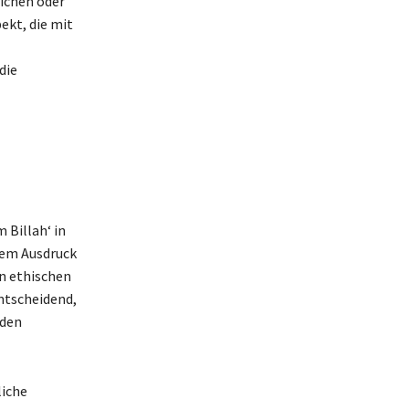
lichen oder
ekt, die mit
die
 Billah‘ in
esem Ausdruck
en ethischen
entscheidend,
 den
liche