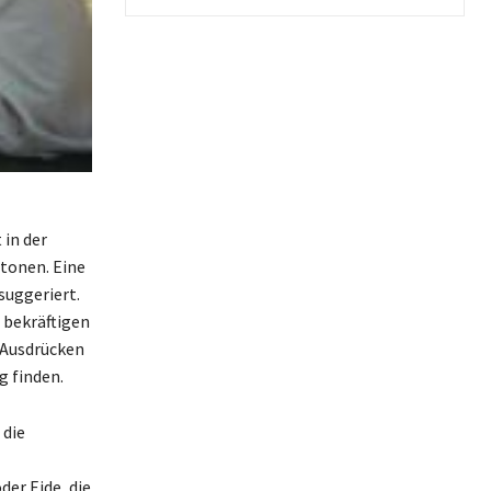
 in der
etonen. Eine
suggeriert.
u bekräftigen
 Ausdrücken
g finden.
 die
er Eide, die