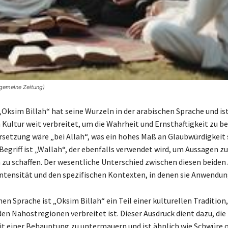
lgemeine Zeitung)
„Oksim Billah“ hat seine Wurzeln in der arabischen Sprache und ist
Kultur weit verbreitet, um die Wahrheit und Ernsthaftigkeit zu b
rsetzung wäre „bei Allah“, was ein hohes Maß an Glaubwürdigkeit 
Begriff ist „Wallah“, der ebenfalls verwendet wird, um Aussagen z
 zu schaffen. Der wesentliche Unterschied zwischen diesen beiden
r Intensität und den spezifischen Kontexten, in denen sie Anwendun
hen Sprache ist „Oksim Billah“ ein Teil einer kulturellen Tradition,
den Nahostregionen verbreitet ist. Dieser Ausdruck dient dazu, die
it einer Behauptung zu untermauern und ist ähnlich wie Schwüre od