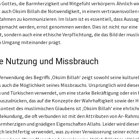
 Gottes, die Barmherzigkeit und Mitgefühl verkörpern. Ähnlich wi
t auch Oksim Billah die Notwendigkeit, in einem vertrauensvollen
Rahmen zu kommunizieren. Im Islam ist es essentiell, dass Aussag
gemacht werden, ernst genommen werden. Dies ist nicht nur eine 
, sondern auch eine ethische Verpflichtung, die das Bild der musl
n Umgang miteinander prägt.
e Nutzung und Missbrauch
erwendung des Begriffs ‚Oksim Billah‘ zeigt sowohl seine kulturel
 auch die Möglichkeit seines Missbrauchs. Ursprünglich wird diese
 und Türkischen verwendet, um eine starke Bekräftigung oder ein 
uszudrücken, das auf die Konzepte der Wahrhaftigkeit sowie der He
Kontext des muslimischen Glaubens ist ‚Oksim Billah‘ eine ehrlich
Bekundung, die oft verbunden ist mit den Attributen von Ar-Rahm
rmherzigen und gnädigen Eigenschaften Allahs. Leider wird diese
 leichtfertig verwendet, was zu einer Verwässerung seiner echt