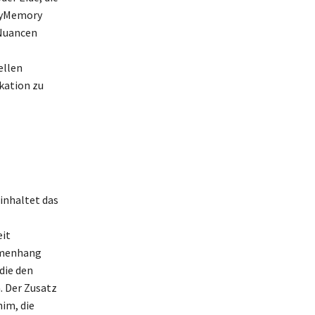
 MyMemory
 Nuancen
ellen
kation zu
inhaltet das
eit
ammenhang
die den
. Der Zusatz
im, die