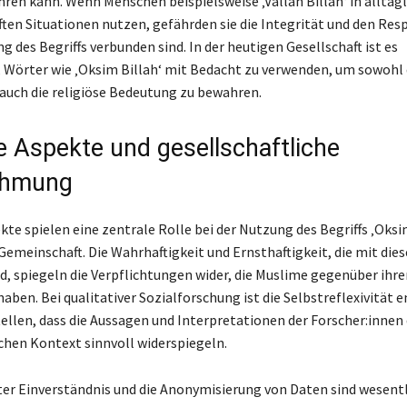
ren kann. Wenn Menschen beispielsweise ‚Vallah Billah‘ in alltäg
ften Situationen nutzen, gefährden sie die Integrität und den Resp
 des Begriffs verbunden sind. In der heutigen Gesellschaft ist es
 Wörter wie ‚Oksim Billah‘ mit Bedacht zu verwenden, um sowohl 
s auch die religiöse Bedeutung zu bewahren.
e Aspekte und gesellschaftliche
ehmung
te spielen eine zentrale Rolle bei der Nutzung des Begriffs ‚Oksim
Gemeinschaft. Die Wahrhaftigkeit und Ernsthaftigkeit, die mit di
d, spiegeln die Verpflichtungen wider, die Muslime gegenüber ihr
aben. Bei qualitativer Sozialforschung ist die Selbstreflexivität 
ellen, dass die Aussagen und Interpretationen der Forscher:innen
ichen Kontext sinnvoll widerspiegeln.
ter Einverständnis und die Anonymisierung von Daten sind wesent