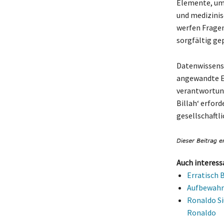
Elemente, um 
und medizinis
werfen Fragen
sorgfältig ge
Datenwissensc
angewandte Et
verantwortun
Billah‘ erford
gesellschaftl
Auch interess
Erratisch 
Aufbewahr
Ronaldo Si
Ronaldo