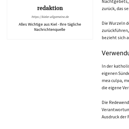
Nachtgebets, 
redaktion
zurück, das se
https://kieler-allgemeine.de
Die Wurzeln d
Alles Wichtige aus Kiel - Ihre tägliche
Nachrichtenquelle
zurückführen,
bezieht sich a
Verwendun
In der kathol
eigenen Sünde
mea culpa, me
die eigene Ve
Die Redewendu
Verantwortung
Ausdruck der 