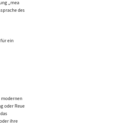
ndung „mea
ssprache des
für ein
er modernen
ng oder Reue
 das
oder ihre