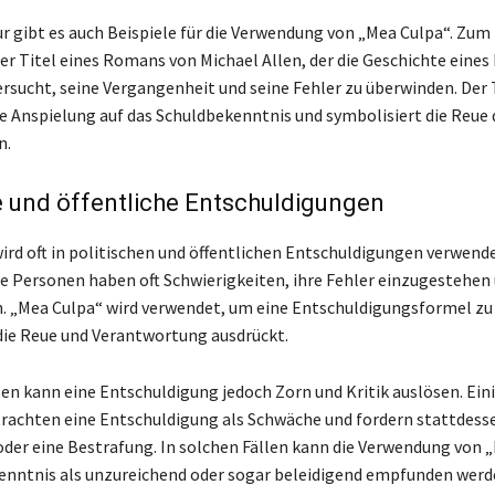
ur gibt es auch Beispiele für die Verwendung von „Mea Culpa“. Zum 
er Titel eines Romans von Michael Allen, der die Geschichte eine
ersucht, seine Vergangenheit und seine Fehler zu überwinden. Der 
ne Anspielung auf das Schuldbekenntnis und symbolisiert die Reue 
n.
e und öffentliche Entschuldigungen
ird oft in politischen und öffentlichen Entschuldigungen verwende
he Personen haben oft Schwierigkeiten, ihre Fehler einzugestehen 
. „Mea Culpa“ wird verwendet, um eine Entschuldigungsformel zu
die Reue und Verantwortung ausdrückt.
llen kann eine Entschuldigung jedoch Zorn und Kritik auslösen. Ein
achten eine Entschuldigung als Schwäche und fordern stattdess
r eine Bestrafung. In solchen Fällen kann die Verwendung von 
enntnis als unzureichend oder sogar beleidigend empfunden werd