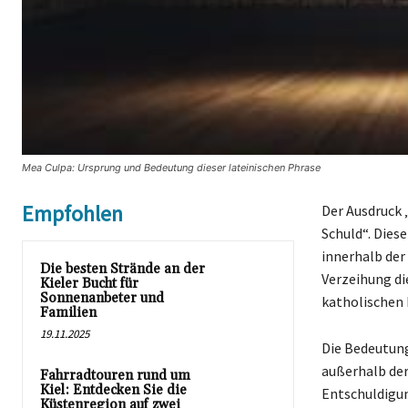
Mea Culpa: Ursprung und Bedeutung dieser lateinischen Phrase
Empfohlen
Der Ausdruck 
Schuld“. Dies
innerhalb der
Die besten Strände an der
Verzeihung di
Kieler Bucht für
Sonnenanbeter und
katholischen
Familien
19.11.2025
Die Bedeutung
außerhalb der
Fahrradtouren rund um
Kiel: Entdecken Sie die
Entschuldigun
Küstenregion auf zwei