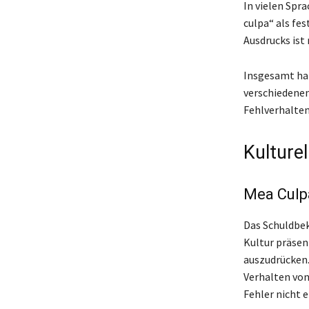
In vielen Spr
culpa“ als fe
Ausdrucks ist
Insgesamt hat
verschiedenen
Fehlverhalte
Kulture
Mea Culpa
Das Schuldbek
Kultur präsen
auszudrücken.
Verhalten von
Fehler nicht 