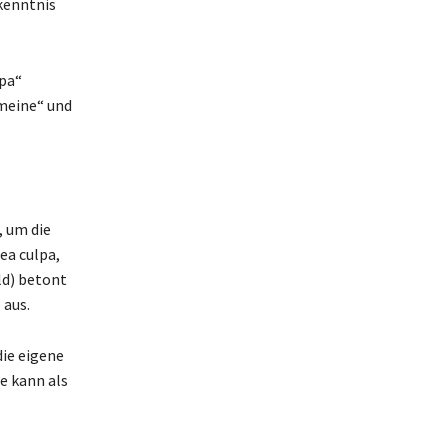
kenntnis
lpa“
„meine“ und
, um die
ea culpa,
ld) betont
 aus.
ie eigene
e kann als