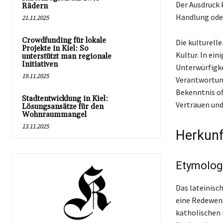
Der Ausdruck 
Rädern
Handlung ode
21.11.2025
Crowdfunding für lokale
Die kulturell
Projekte in Kiel: So
Kultur. In ei
unterstützt man regionale
Initiativen
Unterwürfigke
19.11.2025
Verantwortung
Bekenntnis of
Stadtentwicklung in Kiel:
Vertrauen un
Lösungsansätze für den
Wohnraummangel
13.11.2025
Herkunf
Etymologi
Das lateinisc
eine Redewend
katholischen 