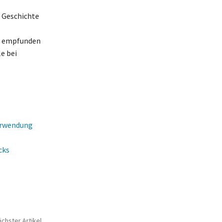
e Geschichte
nd empfunden
e bei
Verwendung
cks
chster Artikel