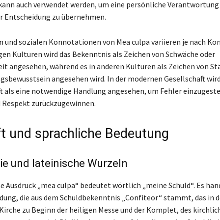
kann auch verwendet werden, um eine persönliche Verantwortung 
r Entscheidung zu übernehmen.
en und sozialen Konnotationen von Mea culpa variieren je nach Ko
nigen Kulturen wird das Bekenntnis als Zeichen von Schwäche oder
it angesehen, während es in anderen Kulturen als Zeichen von St
sbewusstsein angesehen wird. In der modernen Gesellschaft wird
t als eine notwendige Handlung angesehen, um Fehler einzugest
d Respekt zurückzugewinnen.
t und sprachliche Bedeutung
e und lateinische Wurzeln
he Ausdruck „mea culpa“ bedeutet wörtlich „meine Schuld“. Es han
ung, die aus dem Schuldbekenntnis „Confiteor“ stammt, das in d
Kirche zu Beginn der heiligen Messe und der Komplet, des kirchlic