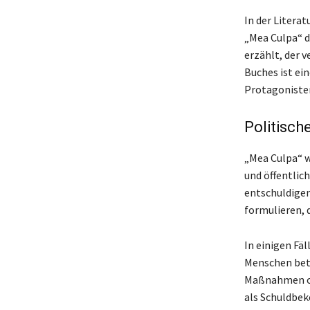
In der Literat
„Mea Culpa“ d
erzählt, der v
Buches ist ei
Protagoniste
Politisch
„Mea Culpa“ w
und öffentlic
entschuldigen
formulieren, 
In einigen Fä
Menschen betr
Maßnahmen ode
als Schuldbek