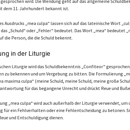
gesprochen wird. Die Wendung geht auf das allgemeine Schuldbe
it dem 11. Jahrhundert bekannt ist.
es Ausdrucks „mea culpa“ lassen sich auf das lateinische Wort „cu
 das „Schuld“ oder „Fehler“ bedeutet. Das Wort „mea“ bedeutet 
uf die Person, die die Schuld bekennt.
g in der Liturgie
ischen Liturgie wird das Schuldbekenntnis „Confiteor“ gesprochen
n zu bekennen und um Vergebung zu bitten. Die Formulierung „m
a maxima culpa“ (meine Schuld, meine Schuld, meine große Schu
rantwortung für das begangene Unrecht und drückt Reue und Buße
ng „mea culpa“ wird auch außerhalb der Liturgie verwendet, um d
 für ein Fehlverhalten oder eine Fehlentscheidung zu betonen. Si
Reue und Entschuldigung dienen.