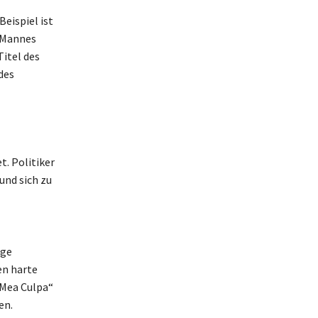
Beispiel ist
s Mannes
Titel des
des
t. Politiker
und sich zu
ige
en harte
„Mea Culpa“
en.