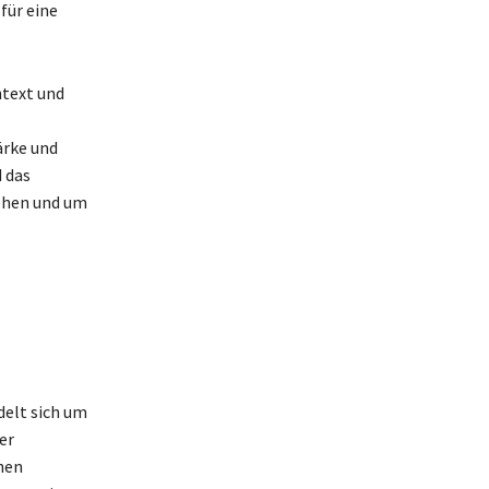
für eine
ntext und
ärke und
 das
ehen und um
delt sich um
er
hen