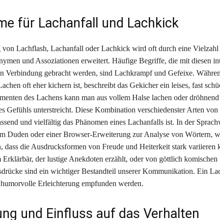
e für Lachanfall und Lachkick
von Lachflash, Lachanfall oder Lachkick wird oft durch eine Vielzahl
nymen und Assoziationen erweitert. Häufige Begriffe, die mit diesen in
in Verbindung gebracht werden, sind Lachkrampf und Gefeixe. Währe
chen oft eher kichern ist, beschreibt das Gekicher ein leises, fast schü
menten des Lachens kann man aus vollem Halse lachen oder dröhnend
 des Gefühls unterstreicht. Diese Kombination verschiedenster Arten vo
assend und vielfältig das Phänomen eines Lachanfalls ist. In der Sprach
m Duden oder einer Browser-Erweiterung zur Analyse von Wörtern, w
h, dass die Ausdrucksformen von Freude und Heiterkeit stark variieren
Erklärbär, der lustige Anekdoten erzählt, oder von göttlich komischen 
usdrücke sind ein wichtiger Bestandteil unserer Kommunikation. Ein La
rt humorvolle Erleichterung empfunden werden.
ng und Einfluss auf das Verhalten