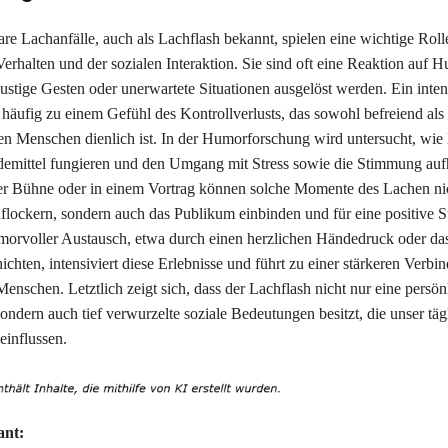
are Lachanfälle, auch als Lachflash bekannt, spielen eine wichtige Roll
erhalten und der sozialen Interaktion. Sie sind oft eine Reaktion auf 
ustige Gesten oder unerwartete Situationen ausgelöst werden. Ein inten
 häufig zu einem Gefühl des Kontrollverlusts, das sowohl befreiend als
n Menschen dienlich ist. In der Humorforschung wird untersucht, wi
ndemittel fungieren und den Umgang mit Stress sowie die Stimmung auf
r Bühne oder in einem Vortrag können solche Momente des Lachen nic
lockern, sondern auch das Publikum einbinden und für eine positive
morvoller Austausch, etwa durch einen herzlichen Händedruck oder da
chten, intensiviert diese Erlebnisse und führt zu einer stärkeren Verbi
nschen. Letztlich zeigt sich, dass der Lachflash nicht nur eine persön
ondern auch tief verwurzelte soziale Bedeutungen besitzt, die unser täg
einflussen.
ant: