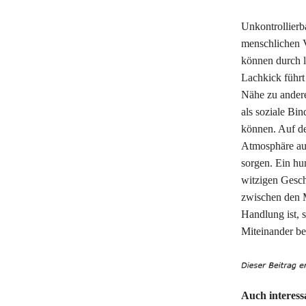
Unkontrollierb
menschlichen V
können durch l
Lachkick führt
Nähe zu andere
als soziale Bi
können. Auf de
Atmosphäre auf
sorgen. Ein hu
witzigen Geschi
zwischen den Me
Handlung ist, s
Miteinander be
Auch interess