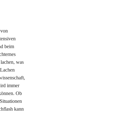
 von
tensiven
nd beim
chternes
 lachen, was
n Lachen
wissenschaft,
ird immer
 können. Ob
Situationen
chflash kann