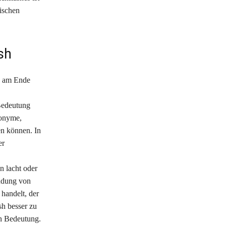
ischen
sh
“ am Ende
 Bedeutung
nonyme,
n können. In
er
n lacht oder
endung von
handelt, der
h besser zu
on Bedeutung.