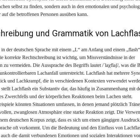
achen selbst zu finden, sondern auch in den emotionalen und psycholog
er auf die betroffenen Personen ausüben kann.
hreibung und Grammatik von Lachfla
 in der deutschen Sprache mit einem „L“ am Anfang und einem „flash
ie korrekte Rechtschreibung ist wichtig, um Missverständnisse in der
zu vermeiden. Die Aussprache des Begriffs lautet /ˈlaχflaʃ/, was die
 unkontrollierbaren Lachanfall unterstreicht. Lachflash hat mehrere Sy
ick und Lachkrampf, die in verschiedenen Kontexten verwendet werde
stellt Lachflash ein Substantiv dar, das häufig in Zusammenhang mit d
 Zwerchfells und der körperlichen Reaktionen beim Lachen steht.
piele könnten Situationen umfassen, in denen jemand plötzlich Träne
vollen, zwanglosen Atmosphäre eine starke Reaktion zeigt. Die Verw
inem deutschen Korpus zeigt, dass es sich um einen gängigen Ausdruck 
sprache oft vorkommt. Um die Bedeutung und den Einfluss von Lachflas
d auch die damit verbundenen Emotionen und sozialen Interaktionen v