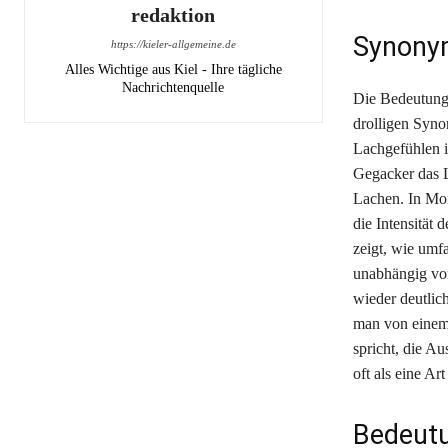
redaktion
Synonym
https://kieler-allgemeine.de
Alles Wichtige aus Kiel - Ihre tägliche
Nachrichtenquelle
Die Bedeutung 
drolligen Syno
Lachgefühlen 
Gegacker das La
Lachen. In Mo
die Intensität
zeigt, wie umf
unabhängig vo
wieder deutlic
man von einem 
spricht, die A
oft als eine A
Bedeutu