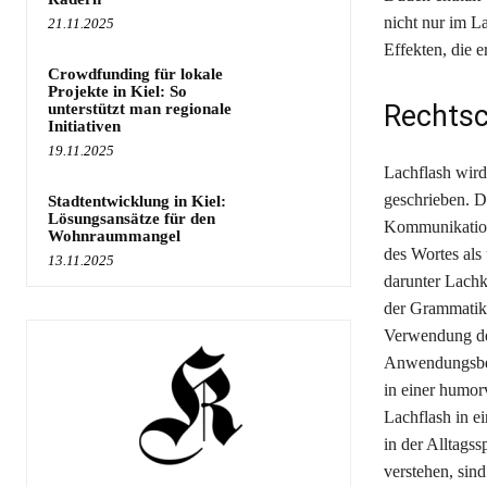
nicht nur im L
21.11.2025
Effekten, die 
Crowdfunding für lokale
Projekte in Kiel: So
Rechtsc
unterstützt man regionale
Initiativen
19.11.2025
Lachflash wird
geschrieben. D
Stadtentwicklung in Kiel:
Lösungsansätze für den
Kommunikation 
Wohnraummangel
des Wortes als
13.11.2025
darunter Lachk
der Grammatik 
Verwendung des
Anwendungsbeis
in einer humor
Lachflash in e
in der Alltags
verstehen, sin