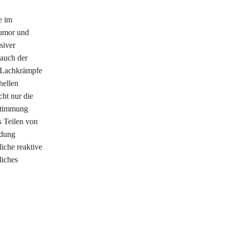
e im
Humor und
siver
 auch der
e Lachkrämpfe
hellen
ht nur die
 Stimmung
s Teilen von
ndung
liche reaktive
liches