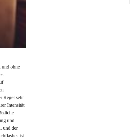
d und ohne
es
uf
en
er Regel sehr
er Intensität
ötzliche
rung und
, und der
hflashes ist