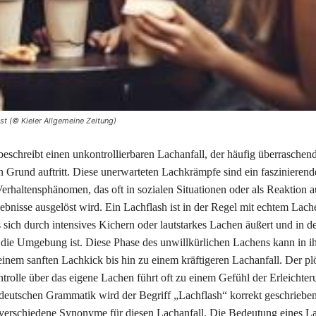
st (© Kieler Allgemeine Zeitung)
beschreibt einen unkontrollierbaren Lachanfall, der häufig überraschen
en Grund auftritt. Diese unerwarteten Lachkrämpfe sind ein faszinierend
erhaltensphänomen, das oft in sozialen Situationen oder als Reaktion a
ebnisse ausgelöst wird. Ein Lachflash ist in der Regel mit echtem Lach
 sich durch intensives Kichern oder lautstarkes Lachen äußert und in d
 die Umgebung ist. Diese Phase des unwillkürlichen Lachens kann in ihr
einem sanften Lachkick bis hin zu einem kräftigeren Lachanfall. Der pl
ntrolle über das eigene Lachen führt oft zu einem Gefühl der Erleichte
 deutschen Grammatik wird der Begriff „Lachflash“ korrekt geschrieben
verschiedene Synonyme für diesen Lachanfall. Die Bedeutung eines Lac