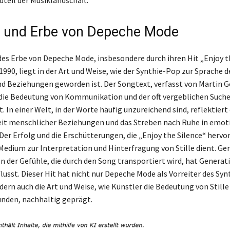
s und Erbe von Depeche Mode
es Erbe von Depeche Mode, insbesondere durch ihren Hit „Enjoy t
990, liegt in der Art und Weise, wie der Synthie-Pop zur Sprache d
 Beziehungen geworden ist. Der Songtext, verfasst von Martin G
die Bedeutung von Kommunikation und der oft vergeblichen Such
. In einer Welt, in der Worte häufig unzureichend sind, reflektiert d
it menschlicher Beziehungen und das Streben nach Ruhe in emot
er Erfolg und die Erschütterungen, die „Enjoy the Silence“ hervorr
 Medium zur Interpretation und Hinterfragung von Stille dient. Ger
on der Gefühle, die durch den Song transportiert wird, hat Genera
lusst. Dieser Hit hat nicht nur Depeche Mode als Vorreiter des Sy
dern auch die Art und Weise, wie Künstler die Bedeutung von Stille
unden, nachhaltig geprägt.