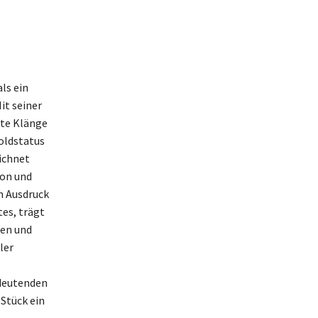
ls ein
it seiner
gte Klänge
oldstatus
eichnet
ion und
m Ausdruck
es, trägt
nen und
ler
edeutenden
 Stück ein