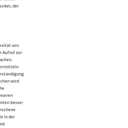
siker, der
exität von
r Aufruf zur
sachen.
vermitteln
Verständigung
chen wird.
che
unseren
enten besser
prochene
e in der
und