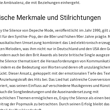
die Ambivalenz, die mit Beziehungen einhergeht.
ische Merkmale und Stilrichtungen
 the Silence von Depeche Mode, veröffentlicht im Jahr 1990, gilt a
 für den Synthie-Pop, der die 80er und frühen 90er Jahre prägte. M
usikalischen Umsetzung kombiniert das Lied elektronisch erzeu
en Melodien, was ihm nicht nur in Deutschland und den USA den G
ondern auch bei den Brit Awards als beste britische Single ausgez
the Silence thematisiert die Herausforderungen von Kommunikat
indem es die Bedeutung von Worten und deren oft unzulängliche
ückt. Dieser Ansatz, gekoppelt mit der emotionalen Tiefe des Text
 Anziehungskraft des Hits bei. Das Lied hat zahlreiche Coverversio
riert, was seinen Einfluss auf verschiedene Musikgenres und Künst
 Auch die Songbedeutungen und die Auseinandersetzung mit
chlichen Themen ermöglichen es, Enjoy the Silence als einen b
eitrag der Popmusik zu betrachten. Durch seinen Erfolg bleibt das
dteil der Musiklandschaft.