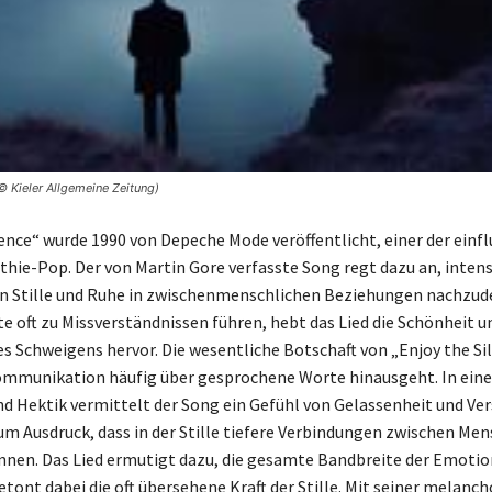
© Kieler Allgemeine Zeitung)
lence“ wurde 1990 von Depeche Mode veröffentlicht, einer der einf
thie-Pop. Der von Martin Gore verfasste Song regt dazu an, intensi
n Stille und Ruhe in zwischenmenschlichen Beziehungen nachzud
 oft zu Missverständnissen führen, hebt das Lied die Schönheit u
es Schweigens hervor. Die wesentliche Botschaft von „Enjoy the Sil
mmunikation häufig über gesprochene Worte hinausgeht. In eine
nd Hektik vermittelt der Song ein Gefühl von Gelassenheit und Ver
um Ausdruck, dass in der Stille tiefere Verbindungen zwischen Me
nen. Das Lied ermutigt dazu, die gesamte Bandbreite der Emotio
tont dabei die oft übersehene Kraft der Stille. Mit seiner melanc