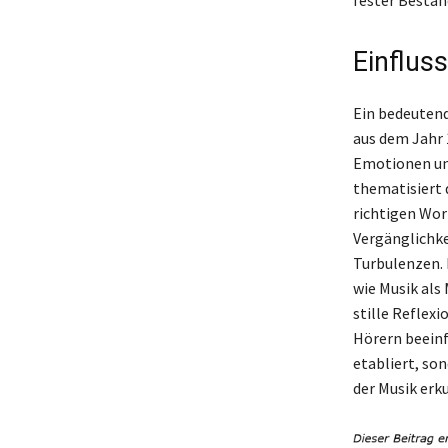
Einflus
Ein bedeutend
aus dem Jahr 1
Emotionen und
thematisiert 
richtigen Wort
Vergänglichke
Turbulenzen. D
wie Musik als
stille Reflexi
Hörern beeinf
etabliert, son
der Musik erk