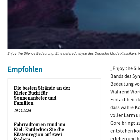
Enjoy the Silence Bedeutung: Eine tiefere Analyse des Depeche Mode Klassikers (
Empfohlen
„Enjoy the Si
Bands des Syn
Bedeutung vo
Die besten Strände an der
Während Worte
Kieler Bucht für
Sonnenanbeter und
Einfachheit d
Familien
dass wahre Ko
19.11.2025
voller Lärm u
Gore bringt z
Fahrradtouren rund um
Kiel: Entdecken Sie die
entstehen kön
Küstenregion auf zwei
erleben und be
Rädern