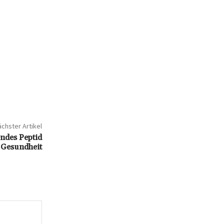
chster Artikel
endes Peptid
e Gesundheit