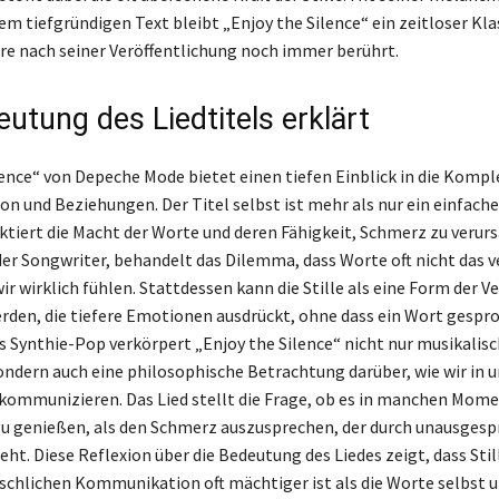
m tiefgründigen Text bleibt „Enjoy the Silence“ ein zeitloser Klas
hre nach seiner Veröffentlichung noch immer berührt.
utung des Liedtitels erklärt
lence“ von Depeche Mode bietet einen tiefen Einblick in die Kompl
 und Beziehungen. Der Titel selbst ist mehr als nur ein einfache
lektiert die Macht der Worte und deren Fähigkeit, Schmerz zu verur
der Songwriter, behandelt das Dilemma, dass Worte oft nicht das 
ir wirklich fühlen. Stattdessen kann die Stille als eine Form der 
den, die tiefere Emotionen ausdrückt, ohne dass ein Wort gespro
es Synthie-Pop verkörpert „Enjoy the Silence“ nicht nur musikalis
ondern auch eine philosophische Betrachtung darüber, wie wir in 
ommunizieren. Das Lied stellt die Frage, ob es in manchen Mom
le zu genießen, als den Schmerz auszusprechen, der durch unausges
ht. Diese Reflexion über die Bedeutung des Liedes zeigt, dass Still
hlichen Kommunikation oft mächtiger ist als die Worte selbst 