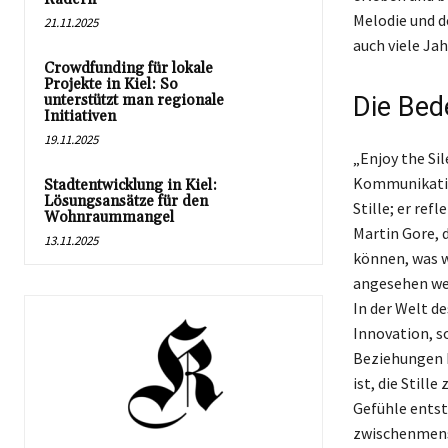
Melodie und de
21.11.2025
auch viele Ja
Crowdfunding für lokale
Projekte in Kiel: So
unterstützt man regionale
Die Bede
Initiativen
19.11.2025
„Enjoy the Si
Kommunikation
Stadtentwicklung in Kiel:
Lösungsansätze für den
Stille; er ref
Wohnraummangel
Martin Gore, 
13.11.2025
können, was w
angesehen wer
In der Welt d
Innovation, s
Beziehungen k
ist, die Stil
Gefühle entste
zwischenmensc