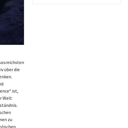
lussreichsten
v über die
enken.
nd
ence“ ist,
r Welt
ständnis.
nschen
nen zu
holischen