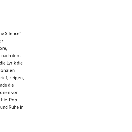
he Silence“
er
ore,
e nach dem
ie Lyrik die
ionalen
ief, zeigen,
ade die
tionen von
nthie-Pop
 und Ruhe in