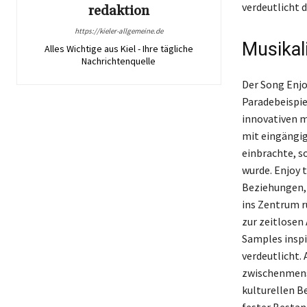
verdeutlicht 
redaktion
https://kieler-allgemeine.de
Musikal
Alles Wichtige aus Kiel - Ihre tägliche
Nachrichtenquelle
Der Song Enjoy
Paradebeispiel
innovativen m
mit eingängig
einbrachte, s
wurde. Enjoy 
Beziehungen, 
ins Zentrum r
zur zeitlosen
Samples inspi
verdeutlicht.
zwischenmens
kulturellen B
fester Bestan