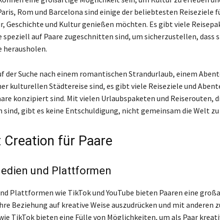
aris, Rom und Barcelona sind einige der beliebtesten Reiseziele fü
ur, Geschichte und Kultur genießen möchten. Es gibt viele Reisepa
ie speziell auf Paare zugeschnitten sind, um sicherzustellen, dass 
se herausholen.
auf der Suche nach einem romantischen Strandurlaub, einem Abente
er kulturellen Städtereise sind, es gibt viele Reiseziele und Abente
aare konzipiert sind. Mit vielen Urlaubspaketen und Reiserouten, d
 sind, gibt es keine Entschuldigung, nicht gemeinsam die Welt zu
 Creation für Paare
Medien und Plattformen
und Plattformen wie TikTok und YouTube bieten Paaren eine großa
ihre Beziehung auf kreative Weise auszudrücken und mit anderen zu
ie TikTok bieten eine Fülle von Möglichkeiten, um als Paar kreati