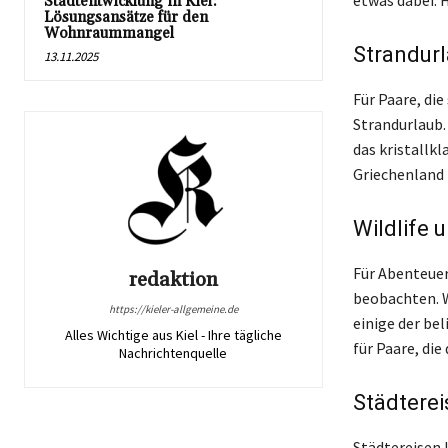
etwas dabei. H
Stadtentwicklung in Kiel:
Lösungsansätze für den
Wohnraummangel
Strandurl
13.11.2025
Für Paare, di
Strandurlaub. 
das kristallk
Griechenland 
Wildlife 
Für Abenteuer
redaktion
beobachten. Wa
https://kieler-allgemeine.de
einige der bel
Alles Wichtige aus Kiel - Ihre tägliche
für Paare, di
Nachrichtenquelle
Städterei
Städtereisen 