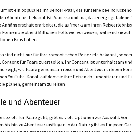
ur“ ist ein populäres Influencer-Paar, das für seine beeindrucken
en Abenteuer bekannt ist. Vanessa und Ina, das energiegeladene 
ue Anhängerschaft erarbeitet, die aufmerksam ihren Reiseerlebniss
 können sie über 3 Millionen Follower vorweisen, während sie auf
llionen Fans haben.
na sind nicht nur für ihre romantischen Reiseziele bekannt, sonder
, Content für Paare zu erstellen. Ihr Content ist unterhaltsam un
und zeigt, wie Paare gemeinsam reisen und Abenteuer erleben könn
nen YouTube-Kanal, auf dem sie ihre Reisen dokumentieren und Ti
die planen, gemeinsam zu reisen.
ele und Abenteuer
iseziele für Paare geht, gibt es viele Optionen zur Auswahl. Von
n bis hin zu Abenteuerausflügen in der Natur gibt es für jeden G