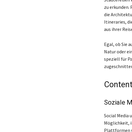
zu erkunden. P
die Architekt
Itineraries, d
aus ihrer Rei
Egal, ob Sie 
Natur oder ein
speziell für P
zugeschnitten
Content
Soziale 
Social Media 
Möglichkeit, 
Plattformen w