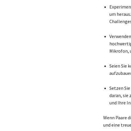
Experiment
um herausz
Challenges
Verwenden 
hochwertig
Mikrofon, 
Seien Sie 
aufzubauen.
Setzen Sie 
daran, sie 
und Ihre I
Wenn Paare die
und eine treu