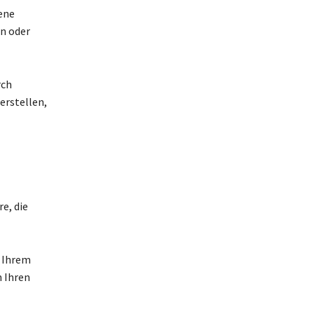
ene
n oder
rch
erstellen,
re, die
u Ihrem
n Ihren