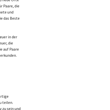
r Paare, die
kete und
sie das Beste
uer in der
uer, die
ie auf Paare
 erkunden.
rtige
 teilen.
v zu sein und