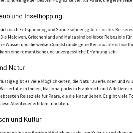
ier sind einige der besten Möglichkeiten für Paare, die gerne reise
aub und Inselhopping
e sich nach Entspannung und Sonne sehnen, gibt es nichts Besseres
Die Maldiven, Griechenland und Malta sind beliebte Reiseziele für 
lare Wasser und die weißen Sandstrände genießen möchten. Inselh
kann eine romantische und unvergessliche Erfahrung sein.
und Natur
lustige gibt es viele Möglichkeiten, die Natur zu erkunden und wil
sserfälle in Indien, Nationalparks in Frankreich und Wildtiere in 
iebtesten Reiseziele für Paare, die die Natur lieben. Es gibt viele 
e diese Abenteuer erleben möchten.
sen und Kultur
können eine großartige Möglichkeit sein, um Kultur zu erleben un