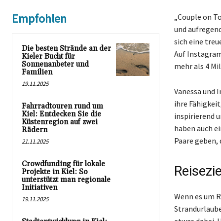
Empfohlen
„Couple on To
und aufregend
sich eine tre
Die besten Strände an der
Auf Instagram
Kieler Bucht für
Sonnenanbeter und
mehr als 4 Mi
Familien
19.11.2025
Vanessa und I
ihre Fähigkeit
Fahrradtouren rund um
Kiel: Entdecken Sie die
inspirierend 
Küstenregion auf zwei
haben auch ei
Rädern
Paare geben, 
21.11.2025
Crowdfunding für lokale
Reisezi
Projekte in Kiel: So
unterstützt man regionale
Initiativen
Wenn es um Re
19.11.2025
Strandurlaube