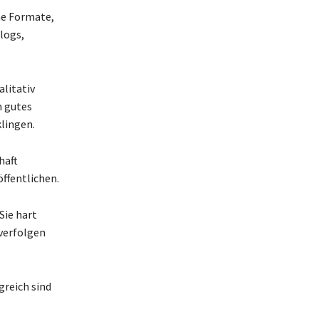
ne Formate,
logs,
alitativ
n gutes
klingen.
haft
öffentlichen.
 Sie hart
 verfolgen
greich sind