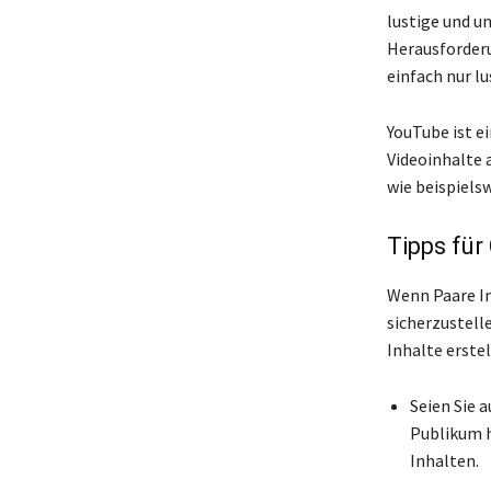
lustige und u
Herausforder
einfach nur l
YouTube ist e
Videoinhalte 
wie beispielsw
Tipps für
Wenn Paare In
sicherzustelle
Inhalte erste
Seien Sie 
Publikum he
Inhalten.