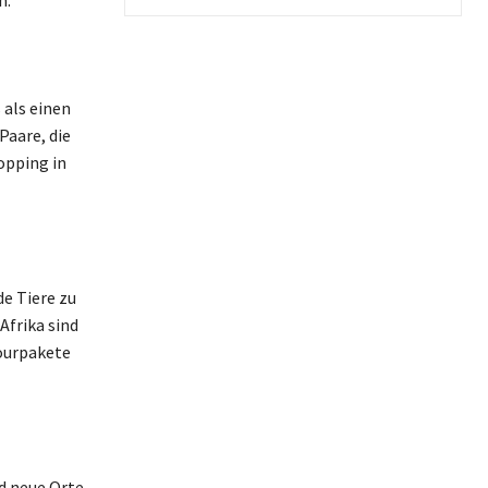
n:
 als einen
Paare, die
opping in
de Tiere zu
Afrika sind
Tourpakete
d neue Orte