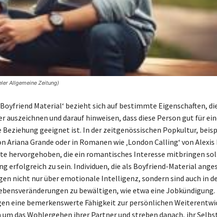
eler Allgemeine Zeitung)
‚Boyfriend Material‘ bezieht sich auf bestimmte Eigenschaften, di
er auszeichnen und darauf hinweisen, dass diese Person gut für ei
e Beziehung geeignet ist. In der zeitgenössischen Popkultur, beisp
on Ariana Grande oder in Romanen wie ‚London Calling‘ von Alexis
bute hervorgehoben, die ein romantisches Interesse mitbringen sol
ng erfolgreich zu sein. Individuen, die als Boyfriend-Material ang
gen nicht nur über emotionale Intelligenz, sondern sind auch in de
bensveränderungen zu bewältigen, wie etwa eine Jobkündigung. 
en eine bemerkenswerte Fähigkeit zur persönlichen Weiterentwi
um das Wohlergehen ihrer Partner und streben danach, ihr Selbst