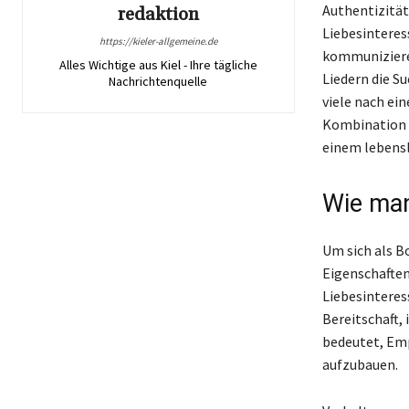
Authentizität
redaktion
Liebesinteres
https://kieler-allgemeine.de
kommunizieren
Alles Wichtige aus Kiel - Ihre tägliche
Liedern die S
Nachrichtenquelle
viele nach ein
Kombination d
einem lebens
Wie man
Um sich als B
Eigenschaften
Liebesinteress
Bereitschaft, 
bedeutet, Emp
aufzubauen.