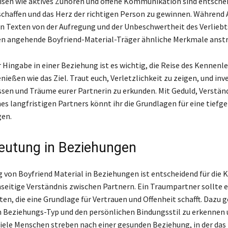
sen wie aktives Zuhören und offene Kommunikation sind entsche
schaffen und das Herz der richtigen Person zu gewinnen. Während 
en Texten von der Aufregung und der Unbeschwertheit des Verliebt
ten angehende Boyfriend-Material-Träger ähnliche Merkmale anst
r Hingabe in einer Beziehung ist es wichtig, die Reise des Kennenl
ießen wie das Ziel. Traut euch, Verletzlichkeit zu zeigen, und inve
ssen und Träume eurer Partnerin zu erkunden. Mit Geduld, Verstän
nes langfristigen Partners könnt ihr die Grundlagen für eine tiefg
gen.
eutung in Beziehungen
 von Boyfriend Material in Beziehungen ist entscheidend für die
seitige Verständnis zwischen Partnern. Ein Traumpartner sollte
ten, die eine Grundlage für Vertrauen und Offenheit schafft. Dazu 
n Beziehungs-Typ und den persönlichen Bindungsstil zu erkennen
iele Menschen streben nach einer gesunden Beziehung, in der das