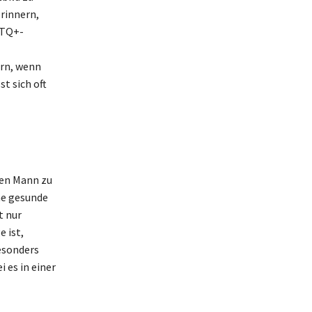
erinnern,
BTQ+-
ern, wenn
t sich oft
nen Mann zu
ne gesunde
t nur
 ist,
esonders
 es in einer