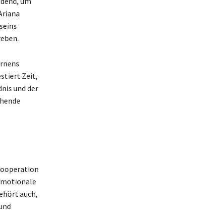
idend, um
Ariana
seins
reben.
ernens
stiert Zeit,
dnis und der
ehende
 Kooperation
 emotionale
gehört auch,
 und