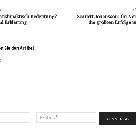
el
Nä
antiklimaktisch Bedeutung?
Scarlett Johansson: Ihr V
nd Erklärung
die größten Erfolge 
 Sie den Artikel
Name:*
E-
Mail:*