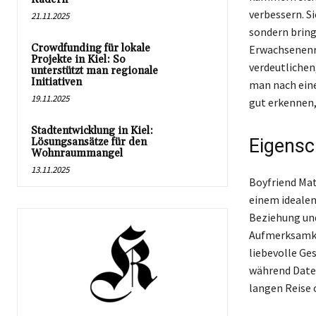
verbessern. Si
21.11.2025
sondern bring
Crowdfunding für lokale
Erwachsenenro
Projekte in Kiel: So
verdeutlichen,
unterstützt man regionale
Initiativen
man nach eine
19.11.2025
gut erkennen,
Stadtentwicklung in Kiel:
Eigensc
Lösungsansätze für den
Wohnraummangel
13.11.2025
Boyfriend Mat
einem idealen
Beziehung und 
Aufmerksamkei
liebevolle Ge
während Dates
langen Reise 