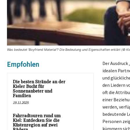
Was bedeutet 'Boyfriend Material'? Die Bedeutung und Eigenschaften erklärt (© Ki
Empfohlen
Der Ausdruck 
idealen Partn
und glücklich
Die besten Strände an der
den Liedern v
Kieler Bucht für
Sonnenanbeter und
oft die Attri
Familien
einer Beziehu
19.11.2025
werden, verfü
bedeutende Le
Fahrradtouren rund um
Kiel: Entdecken Sie die
Personen zeig
Küstenregion auf zwei
kümmern sich 
Rädern