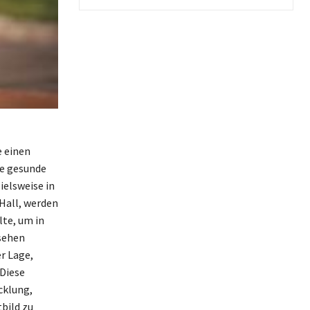
e einen
ne gesunde
ielsweise in
 Hall, werden
lte, um in
esehen
r Lage,
Diese
cklung,
bild zu