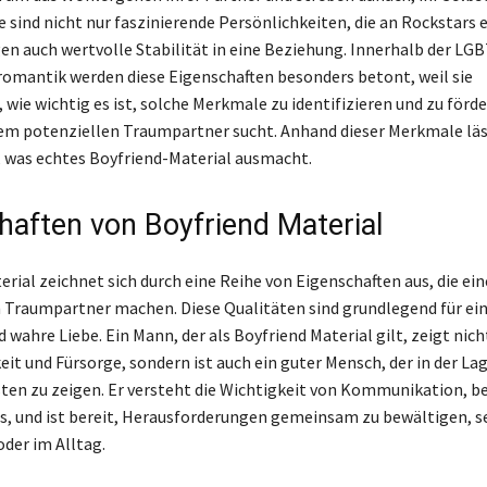
e sind nicht nur faszinierende Persönlichkeiten, die an Rockstars 
en auch wertvolle Stabilität in eine Beziehung. Innerhalb der LG
mantik werden diese Eigenschaften besonders betont, weil sie
 wie wichtig es ist, solche Merkmale zu identifizieren und zu förd
m potenziellen Traumpartner sucht. Anhand dieser Merkmale läss
 was echtes Boyfriend-Material ausmacht.
haften von Boyfriend Material
erial zeichnet sich durch eine Reihe von Eigenschaften aus, die ei
 Traumpartner machen. Diese Qualitäten sind grundlegend für ei
wahre Liebe. Ein Mann, der als Boyfriend Material gilt, zeigt nich
t und Fürsorge, sondern ist auch ein guter Mensch, der in der Lage
sten zu zeigen. Er versteht die Wichtigkeit von Kommunikation, b
, und ist bereit, Herausforderungen gemeinsam zu bewältigen, sei
oder im Alltag.