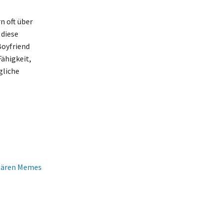
n oft über
 diese
Boyfriend
Fähigkeit,
gliche
ulären Memes