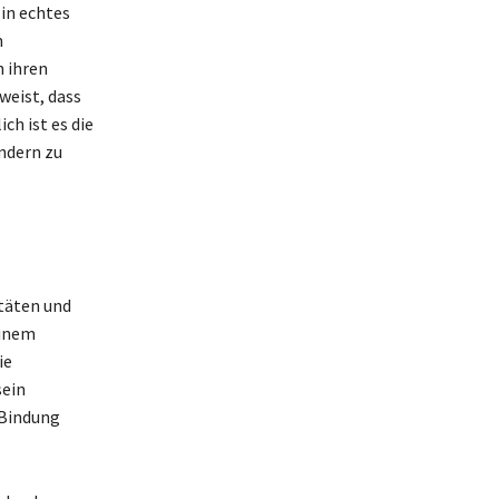
Ein echtes
n
n ihren
weist, dass
ch ist es die
ndern zu
itäten und
einem
ie
sein
 Bindung