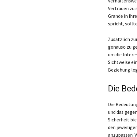
Verhaltenswei
Vertrauen zu 
Grande in ihr
spricht, soll
Zusätzlich zu
genauso zu gen
um die Intere
Sichtweise ei
Beziehung le
Die Bed
Die Bedeutung
und das gegen
Sicherheit bie
den jeweilige
anzupassen. V