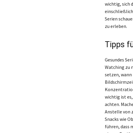
wichtig, sich 
einschließlic
Serien schaue
zu erleben.
Tipps f
Gesundes Seri
Watching zu m
setzen, wann 
Bildschirmzei
Konzentration
wichtig ist e
achten. Mache
Anstelle von 
Snacks wie Ob
führen, dass 