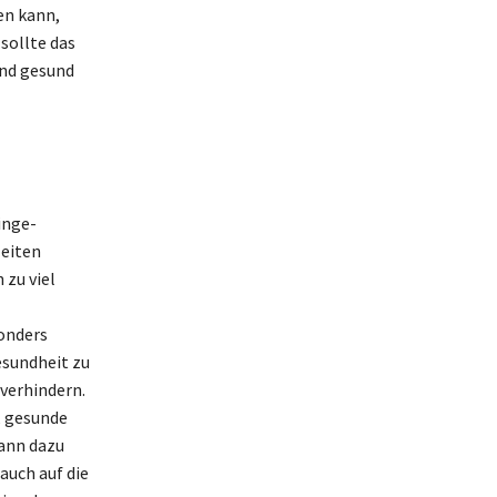
en kann,
sollte das
und gesund
inge-
Zeiten
 zu viel
onders
esundheit zu
verhindern.
, gesunde
kann dazu
auch auf die