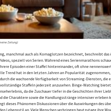
meine Zeitung)
ng, manchmal auch als Komaglotzen bezeichnet, beschreibt das
ideos, speziell von Serien. Während eines Serienmarathons schau
rere Episoden einer Staffel hintereinander, oft ohne nennenswer
elle Trend hat in den letzten Jahren an Popularität zugenommen,
durch die wachsende Verfügbarkeit von Streaming-Diensten, die e
vollständige Staffeln jederzeit anzusehen. Binge-Watching bietet
nseherlebnis, da die Zuschauer tiefer in die Geschichten ihrer Lieb
d die Charaktere sowie die Handlungsstränge intensiver erleben 
regt dieses Phänomen Diskussionen über die Auswirkungen des ü
den Lebensstil an. Viele Menschen verbringen heutzutage ihre W