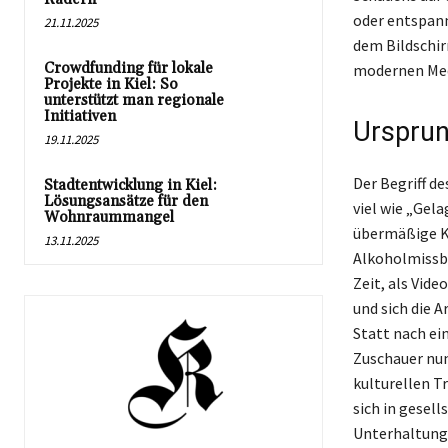
oder entspann
21.11.2025
dem Bildschir
Crowdfunding für lokale
modernen Med
Projekte in Kiel: So
unterstützt man regionale
Initiativen
Ursprun
19.11.2025
Der Begriff d
Stadtentwicklung in Kiel:
Lösungsansätze für den
viel wie „Gela
Wohnraummangel
übermäßige K
13.11.2025
Alkoholmissbr
Zeit, als Vi
und sich die 
Statt nach e
Zuschauer nun
kulturellen T
sich in gesel
Unterhaltungs