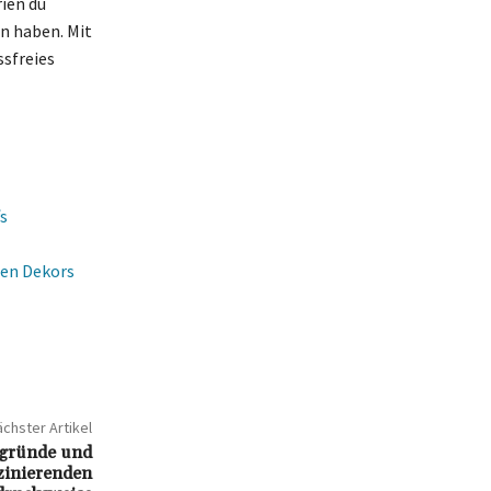
ien du
n haben. Mit
sfreies
s
hen Dekors
chster Artikel
rgründe und
zinierenden