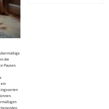
 übermäßige
en die
te Pausen.
s
 ein
lingsserien
können.
bermäßigen
ochenenden