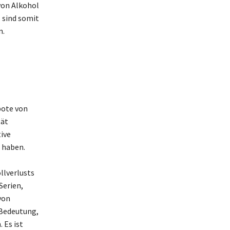
von Alkohol
 sind somit
n.
bote von
tät
ive
 haben.
llverlusts
Serien,
von
 Bedeutung,
 Es ist