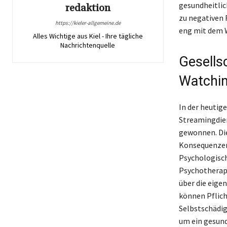
gesundheitli
redaktion
zu negativen 
https://kieler-allgemeine.de
eng mit dem W
Alles Wichtige aus Kiel - Ihre tägliche
Nachrichtenquelle
Gesells
Watchi
In der heutig
Streamingdie
gewonnen. Die
Konsequenzen 
Psychologisch
Psychotherap
über die eige
können Pflich
Selbstschädig
um ein gesund