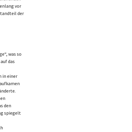
denlang vor
tandteil der
ge“, was so
 auf das
 in einer
e aufkamen
änderte.
nen
as den
ng spiegelt
ch