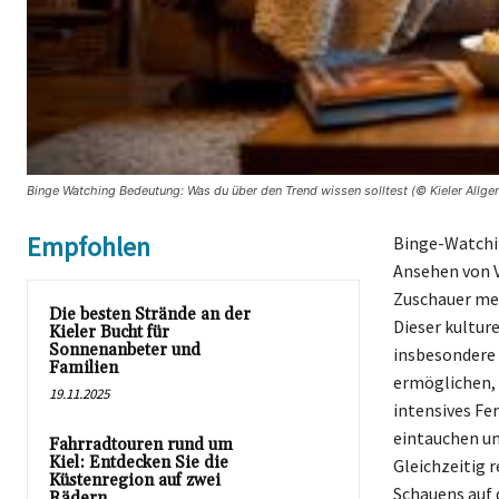
Binge Watching Bedeutung: Was du über den Trend wissen solltest (© Kieler Allge
Empfohlen
Binge-Watchi
Ansehen von V
Zuschauer meh
Die besten Strände an der
Dieser kultur
Kieler Bucht für
Sonnenanbeter und
insbesondere 
Familien
ermöglichen, 
19.11.2025
intensives Fer
eintauchen un
Fahrradtouren rund um
Kiel: Entdecken Sie die
Gleichzeitig 
Küstenregion auf zwei
Schauens auf 
Rädern