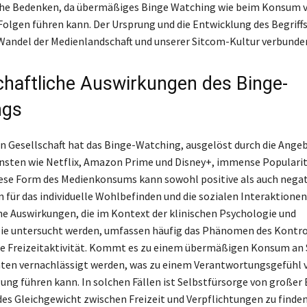
che Bedenken, da übermäßiges Binge Watching wie beim Konsum 
Folgen führen kann. Der Ursprung und die Entwicklung des Begriffs
andel der Medienlandschaft und unserer Sitcom-Kultur verbunde
chaftliche Auswirkungen des Binge-
ngs
en Gesellschaft hat das Binge-Watching, ausgelöst durch die Ange
nsten wie Netflix, Amazon Prime und Disney+, immense Populari
se Form des Medienkonsums kann sowohl positive als auch negat
für das individuelle Wohlbefinden und die sozialen Interaktionen
e Auswirkungen, die im Kontext der klinischen Psychologie und
ie untersucht werden, umfassen häufig das Phänomen des Kontro
ne Freizeitaktivität. Kommt es zu einem übermäßigen Konsum an 
ten vernachlässigt werden, was zu einem Verantwortungsgefühl 
ung führen kann. In solchen Fällen ist Selbstfürsorge von großer
es Gleichgewicht zwischen Freizeit und Verpflichtungen zu finden.