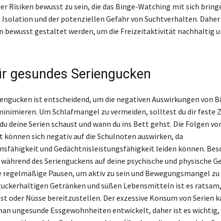
der Risiken bewusst zu sein, die das Binge-Watching mit sich bring
h Isolation und der potenziellen Gefahr von Suchtverhalten. Daher 
n bewusst gestaltet werden, um die Freizeitaktivität nachhaltig 
ür gesundes Seriengucken
engucken ist entscheidend, um die negativen Auswirkungen von B
inimieren. Um Schlafmangel zu vermeiden, solltest du dir feste 
du deine Serien schaust und wann du ins Bett gehst. Die Folgen von
t können sich negativ auf die Schulnoten auswirken, da
sfähigkeit und Gedächtnisleistungsfähigkeit leiden können. Bes
s, während des Serienguckens auf deine psychische und physische G
 regelmäßige Pausen, um aktiv zu sein und Bewegungsmangel zu 
zuckerhaltigen Getränken und süßen Lebensmitteln ist es ratsam
st oder Nüsse bereitzustellen. Der exzessive Konsum von Serien 
man ungesunde Essgewohnheiten entwickelt, daher ist es wichtig, 