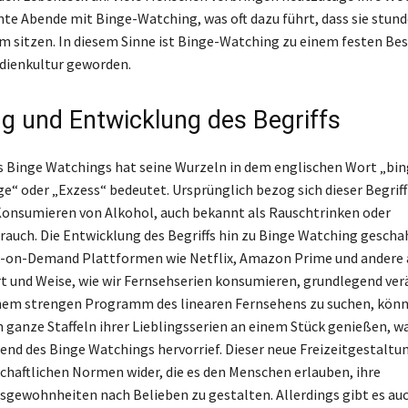
te Abende mit Binge-Watching, was oft dazu führt, dass sie stun
m sitzen. In diesem Sinne ist Binge-Watching zu einem festen Bes
ienkultur geworden.
g und Entwicklung des Begriffs
es Binge Watchings hat seine Wurzeln in dem englischen Wort „bin
ge“ oder „Exzess“ bedeutet. Ursprünglich bezog sich dieser Begriff
onsumieren von Alkohol, auch bekannt als Rauschtrinken oder
auch. Die Entwicklung des Begriffs hin zu Binge Watching geschah
deo-on-Demand Plattformen wie Netflix, Amazon Prime und ander
Art und Weise, wie wir Fernsehserien konsumieren, grundlegend ver
inem strengen Programm des linearen Fernsehens zu suchen, kön
 ganze Staffeln ihrer Lieblingsserien an einem Stück genießen, w
rend des Binge Watchings hervorrief. Dieser neue Freizeitgestaltu
lschaftlichen Normen wider, die es den Menschen erlauben, ihre
gewohnheiten nach Belieben zu gestalten. Allerdings gibt es au