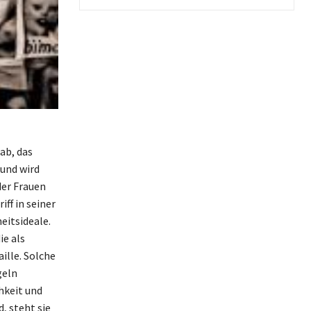
ab, das
 und wird
der Frauen
iff in seiner
eitsideale.
ie als
ille. Solche
geln
hkeit und
, steht sie