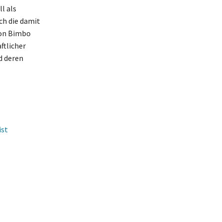
l als
ch die damit
von Bimbo
ftlicher
d deren
ist