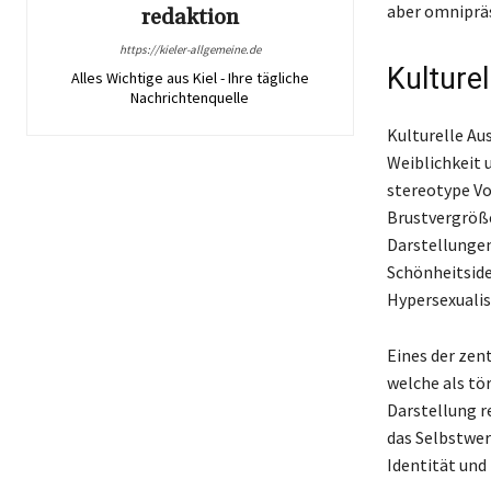
aber omniprä
redaktion
https://kieler-allgemeine.de
Kulture
Alles Wichtige aus Kiel - Ihre tägliche
Nachrichtenquelle
Kulturelle Au
Weiblichkeit 
stereotype Vo
Brustvergröße
Darstellungen
Schönheitside
Hypersexualis
Eines der zent
welche als tö
Darstellung r
das Selbstwer
Identität und