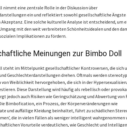
l nimmt eine zentrale Rolle in der Diskussion über
arstellungen ein und reflektiert sowohl gesellschaftliche Ängste 
Akzeptanz. Eine solche kulturelle Analyse ist entscheidend, um e
Umgang mit den weit verbreiteten Schönheitsidealen und den da
ozialen Implikationen zu fördern.
chaftliche Meinungen zur Bimbo Doll
l steht im Mittelpunkt gesellschaftlicher Kontroversen, die sich 
und Geschlechterdarstellungen drehen. Oftmals werden stereoty
 von Weiblichkeit hervorgehoben, die sich in der Hypersexualisier
stieren. Diese Darstellung wird häufig als rebellisch oder provok
rgt jedoch auch Risiken wie Geringschätzung und Abwertung von F
 Die Bimbofication, ein Prozess, der Körperveränderungen wie
te und auffällige Kleidung beinhaltet, führt zu schädlichen Ster
omen’, die in vielen Fällen als weniger intelligent wahrgenommen 
haftlichen Vorurteile verdeutlichen, wie Geschlecht und Intelligenz