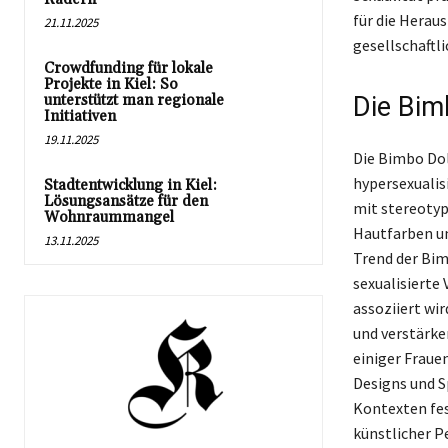
für die Herau
21.11.2025
gesellschaftl
Crowdfunding für lokale
Projekte in Kiel: So
unterstützt man regionale
Die Bim
Initiativen
19.11.2025
Die Bimbo Doll
hypersexualis
Stadtentwicklung in Kiel:
Lösungsansätze für den
mit stereotyp
Wohnraummangel
Hautfarben un
13.11.2025
Trend der Bim
sexualisierte
assoziiert wi
und verstärke
einiger Fraue
Designs und S
Kontexten fes
künstlicher P