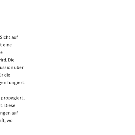
Sicht auf
t eine
ie
rd. Die
ussion über
r die
en fungiert.
u propagiert,
t. Diese
ungen auf
ft, wo