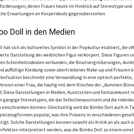
sforderungen, denen Frauen heute im Hinblick auf Stereotype und
iche Erwartungen an Körperideale gegenüberstehen.
bo Doll in den Medien
 hat sich als kulturelles Symbol in der Popkultur etabliert, die oft
ierte Darstellung der weiblichen Figur verkörpert. Diese Figuren s
en Schönheitsidealen verbunden, die Brustvergrößerungen, dunk
d auffällige Kleidung sowie übertriebenes Make-up und Frisuren 
bofication beschreibt eine Verwandlung in eine optisch perfekte,
 Version einer Frau, die häufig mit dem Klischee der „dummen Blon
rd. Diese Darstellungen in Medien, Kunststilen und Fantasiekunst r
n gängige Stereotypen, die das Selbstbewusstsein und die Individu
n einschränken können. Gleichzeitig wird die Bimbo Doll auch in T
pielzeugformen populär, was ihre Präsenz in verschiedenen gesell
tigt. Solche Darstellungen können sowohl als Kritik an als auch al
erfektion interpretiert werden, was die Bimbo Doll zu einem umst