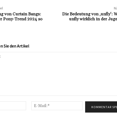
el
Nä
g von Curtain Bangs:
Die Bedeutung von ‚unfly‘: 
r Pony-Trend 2024 so
unfly wirklich in der Ju
 Sie den Artikel
Name:*
E-
Mail:*