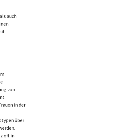
als auch
inen
mit
um
pe
ung von
ant
rauen in der
eotypen über
werden.
 oft in