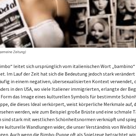
lgemeine Zeitung)
Bimbo“ leitet sich ursprünglich vom italienischen Wort „bambino“ 
et. Im Lauf der Zeit hat sich die Bedeutung jedoch stark verändert
ufig in einem negativen, übersexualisierten Kontext verwendet, 
nders in den USA, wo viele Italiener immigrierten, erlangte der Begr
 Form das Image eines kulturellen Symbols für bestimmte Schönh
pe, die dieses Ideal verkörpert, weist körperliche Merkmale auf, d
esehen werden, wie zum Beispiel große Brüste und eine schmale Ta
 sind stark mit westlichen Schönheitsnormen verknüpft und spie
ere kulturelle Wandlungen wider, die unser Verständnis von Weiblic
ägen. Auch wenn die Bimbo-Puppe oft als Spielzeug betrachtet wird