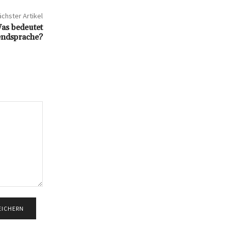
chster Artikel
Was bedeutet
gendsprache?