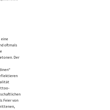
 eine
ind oftmals
le
betonen. Der
dinen“
eflektieren
alität
attoo-
schaftlichen
s Feier von
rittenen,