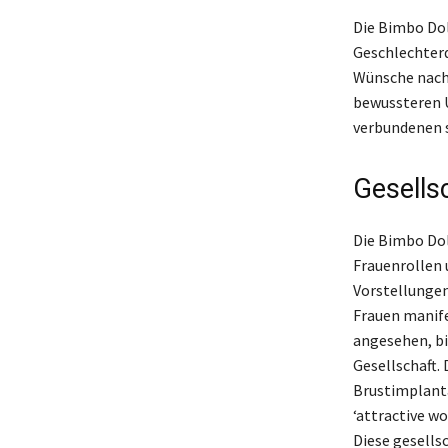
Die Bimbo Dol
Geschlechterd
Wünsche nach 
bewussteren 
verbundenen s
Gesells
Die Bimbo Dol
Frauenrollen 
Vorstellungen
Frauen manife
angesehen, bi
Gesellschaft.
Brustimplanta
‘attractive w
Diese gesellsc