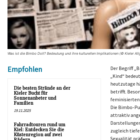
Was ist die Bimbo Doll? Bedeutung und ihre kulturellen Implikationen (© Kieler Al
Empfohlen
Der Begriff „
„Kind“ bedeut
heutzutage hä
Die besten Strände an der
betrifft. Beso
Kieler Bucht für
Sonnenanbeter und
feminisierten
Familien
Die Bimbo-Pup
19.11.2025
attraktiv ang
Darstellungen
Fahrradtouren rund um
Kiel: Entdecken Sie die
zugleich tief
Küstenregion auf zwei
Sexualität pr
Rädern