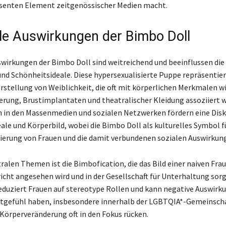
senten Element zeitgenössischer Medien macht.
lle Auswirkungen der Bimbo Doll
swirkungen der Bimbo Doll sind weitreichend und beeinflussen die 
und Schönheitsideale. Diese hypersexualisierte Puppe repräsentier
rstellung von Weiblichkeit, die oft mit körperlichen Merkmalen w
rung, Brustimplantaten und theatralischer Kleidung assoziiert wi
 in den Massenmedien und sozialen Netzwerken fördern eine Disk
ale und Körperbild, wobei die Bimbo Doll als kulturelles Symbol fü
ierung von Frauen und die damit verbundenen sozialen Auswirkung
ralen Themen ist die Bimbofication, die das Bild einer naiven Fra
richt angesehen wird und in der Gesellschaft für Unterhaltung sorg
eduziert Frauen auf stereotype Rollen und kann negative Auswirk
tgefühl haben, insbesondere innerhalb der LGBTQIA*-Gemeinscha
 Körperveränderung oft in den Fokus rücken.