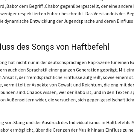
wird ‚Babo‘ dem Begriff ‚Chabo‘ gegenübergestellt, der eine ander
 weniger respektierten Führer beschreibt. Das Verständnis des Begr
die dynamische Entwicklung der Jugendsprache und deren Einfluss 
fluss des Songs von Haftbefehl
ong hat nicht nur in der deutschsprachigen Rap-Szene für einen 
ern auch den Sprachstil einer ganzen Generation geprägt. Mit ei
n Ansatz, der fremdsprachliche Einflüsse aufgreift, sowie einem s
, vermittelt er Aspekte von Gewalt und Reichtum, die eng mit d
bunden sind. Chabos wissen, wer der Babo ist, und in den Texten sp
von Außenseitern wider, die versuchen, sich gegen gesellschaftlich
g von Slang und der Ausdruck des Individualismus in Haftbefehls M
Babo‘ ermöglicht, über die Grenzen der Musik hinaus Einfluss zu n