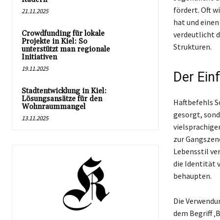
fördert. Oft 
21.11.2025
hat und einen
Crowdfunding für lokale
verdeutlicht 
Projekte in Kiel: So
Strukturen.
unterstützt man regionale
Initiativen
19.11.2025
Der Ein
Stadtentwicklung in Kiel:
Lösungsansätze für den
Haftbefehls S
Wohnraummangel
gesorgt, sond
13.11.2025
vielsprachige
zur Gangszene
Lebensstil ver
die Identität 
behaupten.
Die Verwendun
dem Begriff ‚