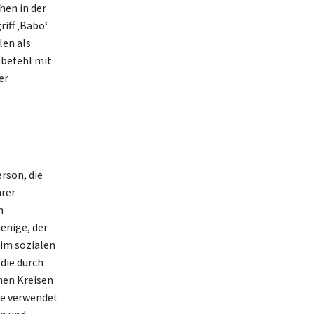
hen in der
iff ‚Babo‘
len als
tbefehl mit
er
rson, die
hrer
n
jenige, der
r im sozialen
die durch
chen Kreisen
he verwendet