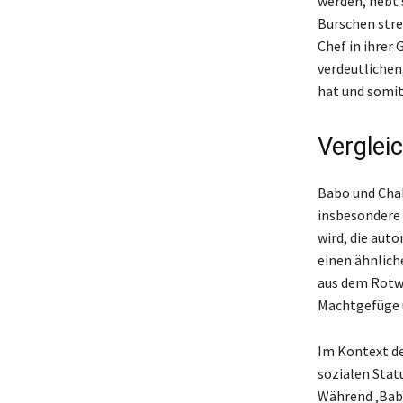
werden, hebt 
Burschen stre
Chef in ihrer
verdeutlichen
hat und somit
Verglei
Babo und Chab
insbesondere
wird, die auto
einen ähnlich
aus dem Rotwel
Machtgefüge u
Im Kontext de
sozialen Stat
Während ‚Babo