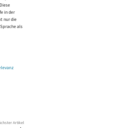
Diese
e in der
t nur die
 Sprache als
elevanz
chster Artikel