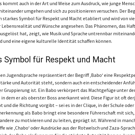
ss kommt auch in der Art und Weise zum Ausdruck, wie junge Mensc
miteinander umgehen und sich zu positionieren versuchen. Der Begr
in starkes Symbol für Respekt und Macht etabliert und wird von vie
r Lebensrealität und Wünsche angesehen. Das Phänomen, das Haf
ausgelöst hat, zeigt, wie Musik und Sprache untrennbar miteinand
d und eine eigene kulturelle Identität schaffen können.
s Symbol für Respekt und Macht
en Jugendsprache repräsentiert der Begriff ‚Babo‘ eine Respektpe
 Stärke und Autorität steht, sondern auch ein entscheidender Anfü
er Gruppierung ist. Ein Babo verkörpert das Machtgefüge unter de
in dem er als oberster Boss anerkannt wird. Diese Figur ist oft der
t und die Richtung vorgibt – sei es in der Clique, in der Schule ode
nerkennung als Babo bringt eine besondere Führerschaft mit sich, 
, andere zu motivieren und zu leiten, geprägt ist. Während in man
iffe wie ‚Chabo‘ oder Ausdrücke aus der Rotwelsch und Zaza-Sprac