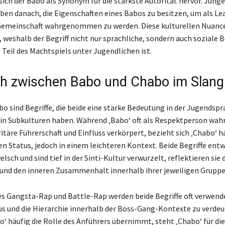
sich der Babo als Synonym für die stärkste Autorität hervor. Jung
ben danach, die Eigenschaften eines Babos zu besitzen, um als Le
 Gemeinschaft wahrgenommen zu werden. Diese kulturellen Nuanc
, weshalb der Begriff nicht nur sprachliche, sondern auch soziale
 Teil des Machtspiels unter Jugendlichen ist.
ch zwischen Babo und Chabo im Slang
o sind Begriffe, die beide eine starke Bedeutung in der Jugendspr
 in Subkulturen haben. Während ‚Babo‘ oft als Respektperson w
ritäre Führerschaft und Einfluss verkörpert, bezieht sich ‚Chabo‘ h
en Status, jedoch in einem leichteren Kontext. Beide Begriffe entw
sch und sind tief in der Sinti-Kultur verwurzelt, reflektieren sie 
nd den inneren Zusammenhalt innerhalb ihrer jeweiligen Gruppe
s Gangsta-Rap und Battle-Rap werden beide Begriffe oft verwend
us und die Hierarchie innerhalb der Boss-Gang-Kontexte zu verdeu
‘ häufig die Rolle des Anführers übernimmt, steht ‚Chabo‘ für die