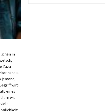
lichen in
welsch,
ie Zaza-
ekanntheit.
o jemand,
egriff wird
alb eines
tlern wie
viele
sönlichkeit