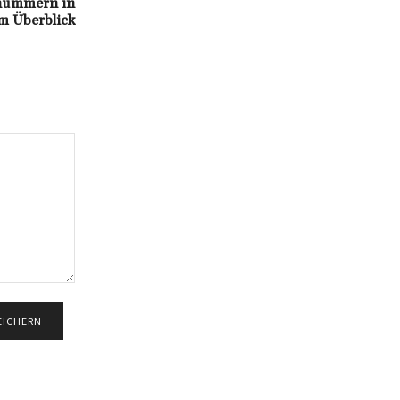
nnummern in
m Überblick