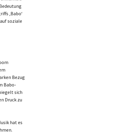
e Bedeutung
iffs ‚Babo‘
auf soziale
Boom
nem
tarken Bezug
em Babo-
iegelt sich
en Druck zu
usik hat es
ehmen.