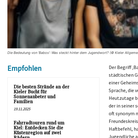
Die Bedeutung von 'Babos': Was steckt hinter dem Jugendwort? (© Kieler Allgeme
Empfohlen
Der Begriff ‚
städtischen G
einer Geheims
Die besten Strände an der
Sprache, die 
Kieler Bucht für
Sonnenanbeter und
Heutzutage be
Familien
der in seiner 
19.11.2025
oft synonym m
Freundeskreis
Fahrradtouren rund um
Kiel: Entdecken Sie die
Haftbefehl, h
Küstenregion auf zwei
Jugendliche a
Rädern