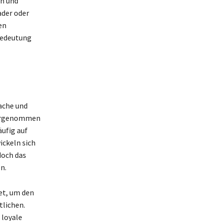
en und
ader oder
en
 Bedeutung
ache und
ahrgenommen
äufig auf
ickeln sich
doch das
n.
et, um den
tlichen.
 loyale