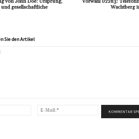
ng von John Doe: Ursprung,
Vorwahl 02283: Telefo
nd gesellschaftliche
Wachtberg i
 Sie den Artikel
Name:*
E-
Mail:*