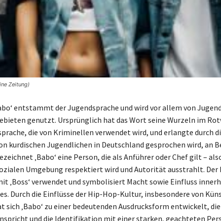
ine Zeitung)
Babo‘ entstammt der Jugendsprache und wird vor allem von Jugend
ebieten genutzt. Ursprünglich hat das Wort seine Wurzeln im Rot
prache, die von Kriminellen verwendet wird, und erlangte durch d
von kurdischen Jugendlichen in Deutschland gesprochen wird, an B
zeichnet ‚Babo‘ eine Person, die als Anführer oder Chef gilt – als
sozialen Umgebung respektiert wird und Autorität ausstrahlt. Der B
it ‚Boss‘ verwendet und symbolisiert Macht sowie Einfluss innerh
es. Durch die Einflüsse der Hip-Hop-Kultur, insbesondere von Küns
at sich ‚Babo‘ zu einer bedeutenden Ausdrucksform entwickelt, die 
nspricht und die Identifikation mit einer starken, geachteten Per