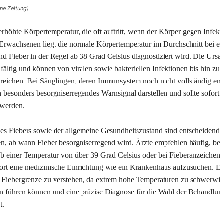
ine Zeitung)
 erhöhte Körpertemperatur, die oft auftritt, wenn der Körper gegen Infe
Erwachsenen liegt die normale Körpertemperatur im Durchschnitt bei 
nd Fieber in der Regel ab 38 Grad Celsius diagnostiziert wird. Die Urs
lfältig und können von viralen sowie bakteriellen Infektionen bis hin zu
eichen. Bei Säuglingen, deren Immunsystem noch nicht vollständig ent
n besonders besorgniserregendes Warnsignal darstellen und sollte sofor
 werden.
 des Fiebers sowie der allgemeine Gesundheitszustand sind entscheidend
en, ab wann Fieber besorgniserregend wird. Ärzte empfehlen häufig, be
 einer Temperatur von über 39 Grad Celsius oder bei Fieberanzeichen
ort eine medizinische Einrichtung wie ein Krankenhaus aufzusuchen. Es
e Fiebergrenze zu verstehen, da extrem hohe Temperaturen zu schwerw
 führen können und eine präzise Diagnose für die Wahl der Behandlu
t.