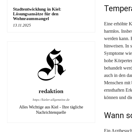
Tempera
Stadtentwicklung in Kiel:
Lösungsansätze für den
Wohnraummangel
Eine erhöhte K
13.11.2025
harmlos. Insbe
werden kann. E
hinweisen. In 
Symptome wie G
hohe Körpertem
behandelt werd
auch in den da
Menschen mit b
ernsthaften Er
redaktion
können und die
https://kieler-allgemeine.de
Alles Wichtige aus Kiel - Ihre tägliche
Nachrichtenquelle
Wann so
Ein Arztbesuch