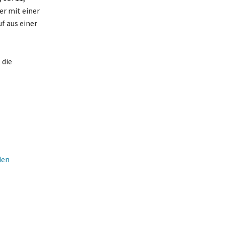
er mit einer
f aus einer
 die
den