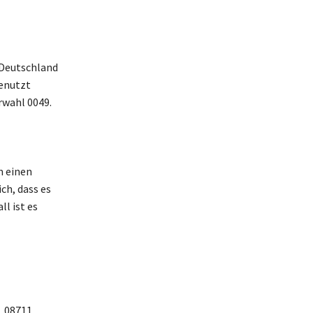
r Deutschland
genutzt
rwahl 0049.
m einen
ch, dass es
l ist es
, 08711,