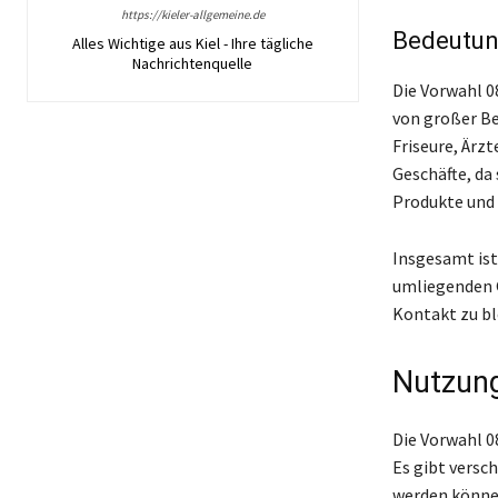
https://kieler-allgemeine.de
Bedeutun
Alles Wichtige aus Kiel - Ihre tägliche
Nachrichtenquelle
Die Vorwahl 0
von großer Be
Friseure, Ärzt
Geschäfte, da
Produkte und 
Insgesamt ist
umliegenden 
Kontakt zu ble
Nutzung
Die Vorwahl 0
Es gibt versc
werden könne