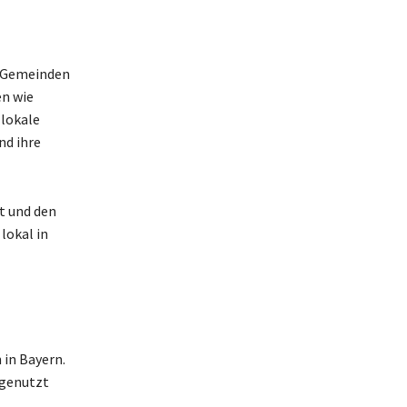
n Gemeinden
en wie
 lokale
nd ihre
t und den
lokal in
 in Bayern.
 genutzt