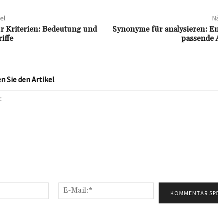
el
Nä
r Kriterien: Bedeutung und
Synonyme für analysieren: En
iffe
passende 
 Sie den Artikel
Name:*
E-
Mail:*