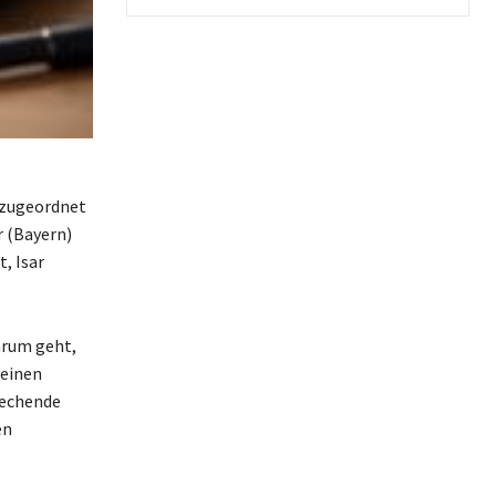
n zugeordnet
r (Bayern)
, Isar
arum geht,
 einen
rechende
en