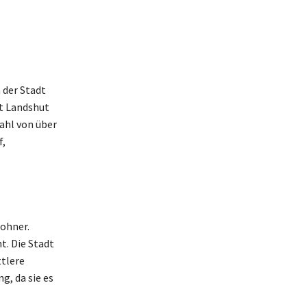
 der Stadt
t Landshut
ahl von über
f,
wohner.
t. Die Stadt
ttlere
, da sie es