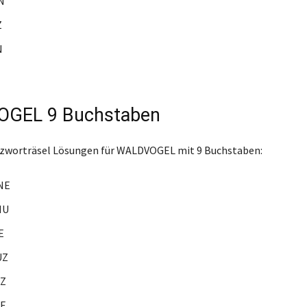
N
Z
N
E
GEL 9 Buchstaben
euzworträsel Lösungen für WALDVOGEL mit 9 Buchstaben:
NE
HU
E
UZ
Z
E