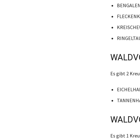
BENGALE
FLECKENK
KREISCHE
RINGELTA
WALDVO
Es gibt 2 Kr
EICHELHA
TANNENH
WALDVO
Es gibt 1 Kr