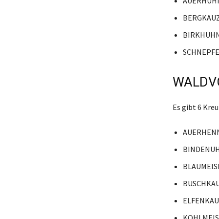
AUERHUH
BERGKAU
BIRKHUH
SCHNEPF
WALDVO
Es gibt 6 Kr
AUERHEN
BINDENU
BLAUMEIS
BUSCHKA
ELFENKAU
KOHLMEIS