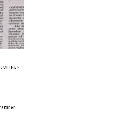
sel ÖFFNEN
hstaben: