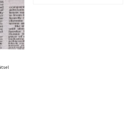
ätsel