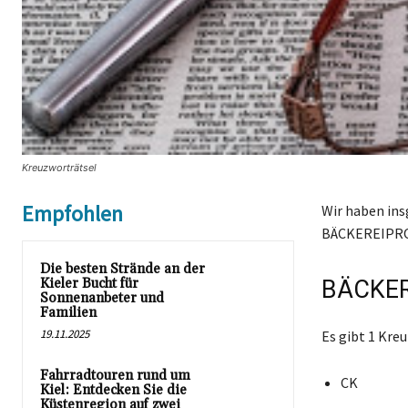
Kreuzworträtsel
Empfohlen
Wir haben ins
BÄCKEREIPRO
Die besten Strände an der
Kieler Bucht für
BÄCKER
Sonnenanbeter und
Familien
19.11.2025
Es gibt 1 Kr
Fahrradtouren rund um
CK
Kiel: Entdecken Sie die
Küstenregion auf zwei