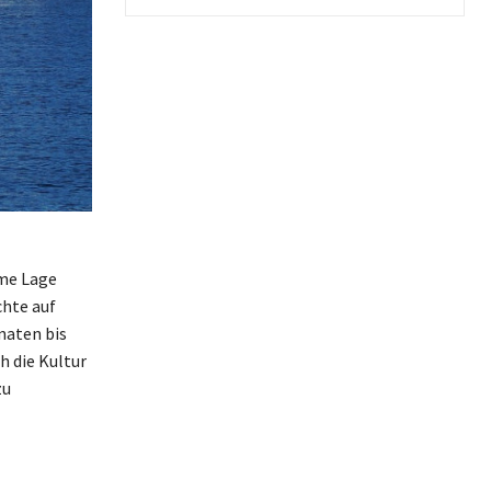
ime Lage
chte auf
naten bis
h die Kultur
zu