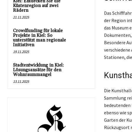
Kiel: Entdecken Sie die
Küstenregion auf zwei
Rädern
Das Schifffahr
21.11.2025
der Region in
das Museum e
Crowdfunding für lokale
Dokumenten, d
Projekte in Kiel: So
unterstützt man regionale
Besondere Au
Initiativen
verschiedene 
19.11.2025
Stationen, di
Stadtentwicklung in Kiel:
Lösungsansätze für den
Kunsthal
Wohnraummangel
13.11.2025
Die Kunsthall
Sammlung reic
bedeutenden K
ebenso wie sp
Garten der Ku
Rückzugsort m