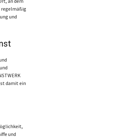
Ort, an dem
e regelmäßig
hung und
nst
 und
 und
KUNSTWERK
ist damit ein
öglichkeit,
iffe und