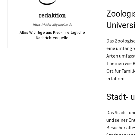
Zoologi
redaktion
Universi
https://kieler-allgemeine.de
Alles Wichtige aus Kiel - Ihre tägliche
Nachrichtenquelle
Das Zoologisc
eine umfangre
Arten umfasst
Themen wie Bi
Ort für Famil
erfahren.
Stadt- 
Das Stadt- un
und seiner En
Besucher alles
Stadt geprägt