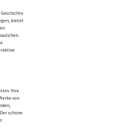
e Geschichte
egen, bietet
hen
haulichen.
ie
eraktive
tein. Ihre
 Werke von
inden,
 Der schöne
n