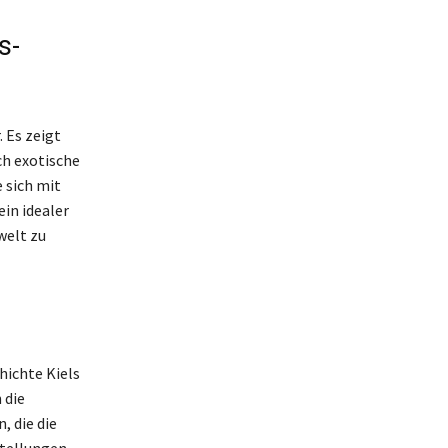
s-
 Es zeigt
h exotische
 sich mit
in idealer
welt zu
hichte Kiels
 die
, die die
tellungen,