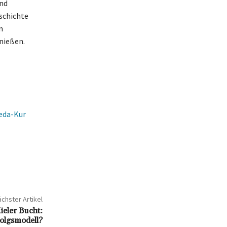
und
eschichte
n
nießen.
veda-Kur
chster Artikel
ieler Bucht:
folgsmodell?