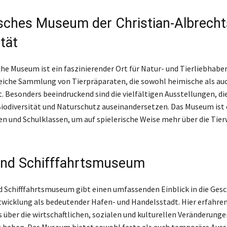
sches Museum der Christian-Albrecht
tät
he Museum ist ein faszinierender Ort für Natur- und Tierliebhaber.
iche Sammlung von Tierpräparaten, die sowohl heimische als auc
. Besonders beeindruckend sind die vielfältigen Ausstellungen, die
odiversität und Naturschutz auseinandersetzen. Das Museum ist e
ien und Schulklassen, um auf spielerische Weise mehr über die Tier
und Schifffahrtsmuseum
d Schifffahrtsmuseum gibt einen umfassenden Einblick in die Gesc
twicklung als bedeutender Hafen- und Handelsstadt. Hier erfahren
 über die wirtschaftlichen, sozialen und kulturellen Veränderungen
 haben. Das Museum bietet sowohl feste als auch temporäre Auss