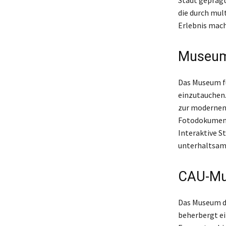
die durch mul
Erlebnis mac
Museum 
Das Museum für
einzutauchen.
zur modernen 
Fotodokumenta
Interaktive S
unterhaltsam
CAU-M
Das Museum de
beherbergt ei