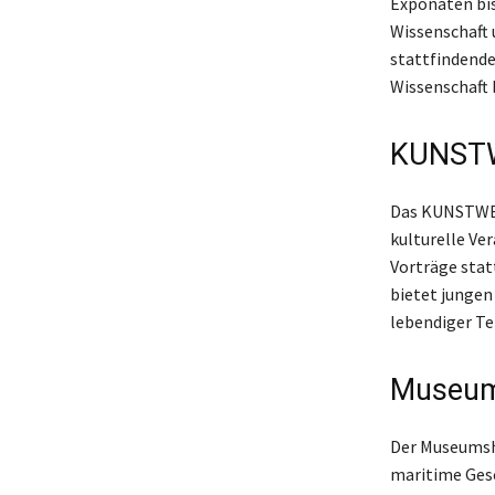
Exponaten bis
Wissenschaft 
stattfindende
Wissenschaft 
KUNSTW
Das KUNSTWERK
kulturelle Ve
Vorträge sta
bietet jungen
lebendiger Tei
Museum
Der Museumsha
maritime Gesc