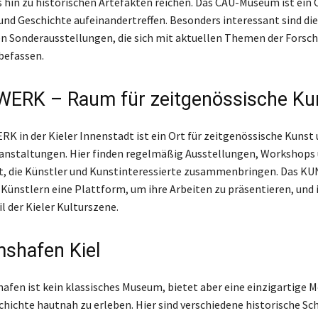
 hin zu historischen Artefakten reichen. Das CAU-Museum ist ein 
und Geschichte aufeinandertreffen. Besonders interessant sind di
n Sonderausstellungen, die sich mit aktuellen Themen der Forsc
befassen.
ERK – Raum für zeitgenössische Ku
 in der Kieler Innenstadt ist ein Ort für zeitgenössische Kunst
ranstaltungen. Hier finden regelmäßig Ausstellungen, Workshops
tt, die Künstler und Kunstinteressierte zusammenbringen. Das 
 Künstlern eine Plattform, um ihre Arbeiten zu präsentieren, und 
l der Kieler Kulturszene.
shafen Kiel
fen ist kein klassisches Museum, bietet aber eine einzigartige M
hichte hautnah zu erleben. Hier sind verschiedene historische Sch