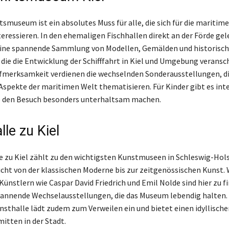
tsmuseum ist ein absolutes Muss für alle, die sich für die maritim
teressieren. In den ehemaligen Fischhallen direkt an der Förde gel
ine spannende Sammlung von Modellen, Gemälden und historisc
ie die Entwicklung der Schifffahrt in Kiel und Umgebung veransc
fmerksamkeit verdienen die wechselnden Sonderausstellungen, d
Aspekte der maritimen Welt thematisieren. Für Kinder gibt es int
e den Besuch besonders unterhaltsam machen.
le zu Kiel
e zu Kiel zählt zu den wichtigsten Kunstmuseen in Schleswig-Hols
ht von der klassischen Moderne bis zur zeitgenössischen Kunst.
ünstlern wie Caspar David Friedrich und Emil Nolde sind hier zu f
annende Wechselausstellungen, die das Museum lebendig halten.
nsthalle lädt zudem zum Verweilen ein und bietet einen idyllische
itten in der Stadt.