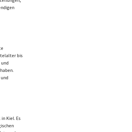
endigen
te
telalter bis
e und
 haben.
 und
in Kiel. Es
gischen