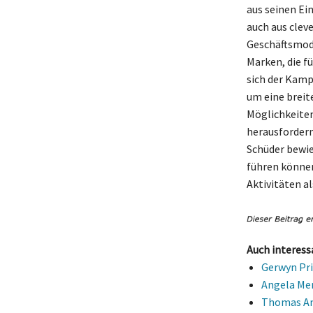
aus seinen Ei
auch aus clev
Geschäftsmode
Marken, die f
sich der Kamp
um eine breit
Möglichkeiten
herausfordern
Schüder bewie
führen können
Aktivitäten a
Auch interess
Gerwyn Pri
Angela Mer
Thomas And