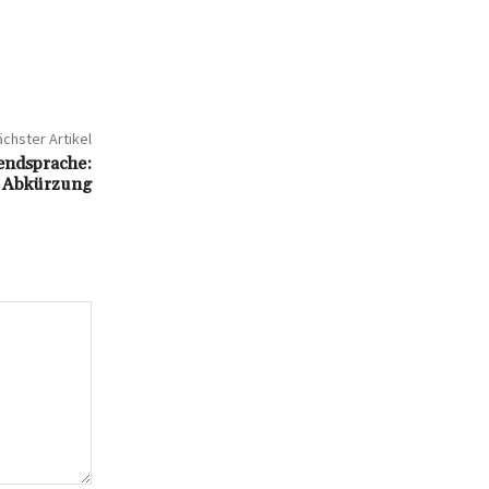
chster Artikel
endsprache:
r Abkürzung