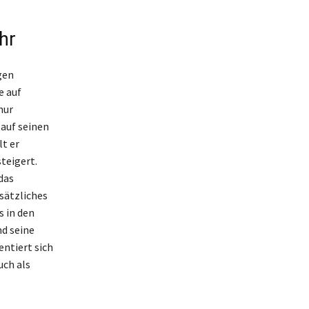
hr
gen
e auf
nur
auf seinen
t er
teigert.
das
sätzliches
s in den
d seine
ntiert sich
uch als