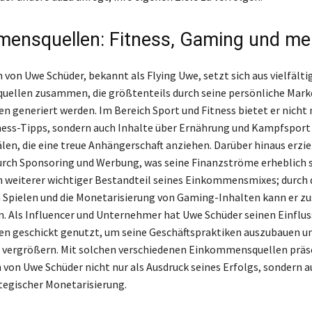
ensquellen: Fitness, Gaming und me
von Uwe Schüder, bekannt als Flying Uwe, setzt sich aus vielfälti
ellen zusammen, die größtenteils durch seine persönliche Mark
en generiert werden. Im Bereich Sport und Fitness bietet er nicht 
ness-Tipps, sondern auch Inhalte über Ernährung und Kampfsport 
en, die eine treue Anhängerschaft anziehen. Darüber hinaus erziel
ch Sponsoring und Werbung, was seine Finanzströme erheblich s
n weiterer wichtiger Bestandteil seines Einkommensmixes; durch 
Spielen und die Monetarisierung von Gaming-Inhalten kann er zu
n. Als Influencer und Unternehmer hat Uwe Schüder seinen Einflus
en geschickt genutzt, um seine Geschäftspraktiken auszubauen un
 vergrößern. Mit solchen verschiedenen Einkommensquellen präse
von Uwe Schüder nicht nur als Ausdruck seines Erfolgs, sondern a
tegischer Monetarisierung.