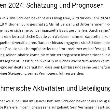
en 2024: Schätzung und Prognosen
von Uwe Schüder, bekannt als Flying Uwe, wird für das Jahr 2024 a
 1,8 Millionen Euro geschätzt. Als Influencer und Unternehmer in d
 hat er sich eine solide finanzielle Basis geschaffen. Durch seine 
die eine beträchtliche Quelle von Werbeeinnahmen darstellen, kon
llen diversifizieren. Darüber hinaus engagiert sich Schüder in de
ine Position als Kampfsportler und Unternehmer weiter festigt. D
ng seiner Inhalte kombiniert mit strategischen Investitionen in d
tssegment, lässt auf ein kontinuierliches Wachstum seines Ver
ognosen deuten darauf hin, dass sein Einfluss und seine Geschäfts
 einer Steigerung seines Vermögens führen werden.
hmerische Aktivitäten und Beteiligun
cher YouTuber und Influencer hat Uwe Schüder, bekannt als Flying 
e Karriere in der Fitnessszene aufgebaut. Sein Vermögen lässt sic