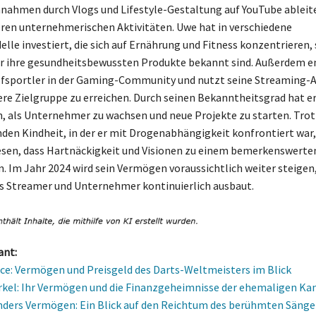
nnahmen durch Vlogs und Lifestyle-Gestaltung auf YouTube ableit
eren unternehmerischen Aktivitäten. Uwe hat in verschiedene
lle investiert, die sich auf Ernährung und Fitness konzentrieren, 
ür ihre gesundheitsbewussten Produkte bekannt sind. Außerdem e
fsportler in der Gaming-Community und nutzt seine Streaming-A
ere Zielgruppe zu erreichen. Durch seinen Bekanntheitsgrad hat er
, als Unternehmer zu wachsen und neue Projekte zu starten. Trot
den Kindheit, in der er mit Drogenabhängigkeit konfrontiert war
sen, dass Hartnäckigkeit und Visionen zu einem bemerkenswerte
. Im Jahr 2024 wird sein Vermögen voraussichtlich weiter steigen,
ls Streamer und Unternehmer kontinuierlich ausbaut.
ant:
ce: Vermögen und Preisgeld des Darts-Weltmeisters im Blick
kel: Ihr Vermögen und die Finanzgeheimnisse der ehemaligen Kan
ers Vermögen: Ein Blick auf den Reichtum des berühmten Sänge