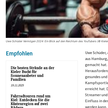
Uwe Schüder Vermögen 2024: Ein Blick auf den Reichtum des YouTubers (© Kieler
Empfohlen
Uwe Schüder, 
aus Hamburg, 
gemacht hat. 
Die besten Strände an der
Herausforderu
Kieler Bucht für
Sonnenanbeter und
gesundes und 
Familien
Kampfsportle
19.11.2025
erreicht hat.
Streamer und 
Fahrradtouren rund um
Kiel: Entdecken Sie die
Einfluss in d
Küstenregion auf zwei
werden kann, 
Rädern