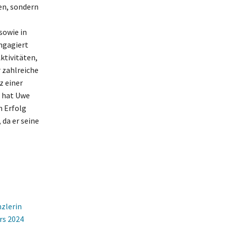
en, sondern
sowie in
ngagiert
ktivitäten,
 zahlreiche
z einer
, hat Uwe
n Erfolg
 da er seine
zlerin
rs 2024