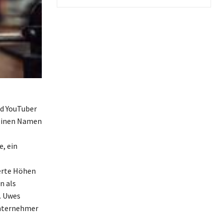
nd YouTuber
 einen Namen
, ein
erte Höhen
n als
. Uwes
 Unternehmer