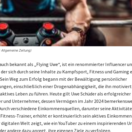
 Allgemeine Zeitung)
auch bekannt als „Flying Uwe“, ist ein renommierter Influencer u
der sich durch seine Inhalte zu Kampfsport, Fitness und Gaming
Sein Weg zum Erfolg begann mit der Bewältigung persönlicher
ngen, einschließlich einer Drogenabhängigkeit, die ihn motivierte
aktives Leben zu führen. Heute gilt Uwe Schüder als erfolgreicher
r und Unternehmer, dessen Vermögen im Jahr 2024 bemerkensw
 Durch verschiedene Einkommensquellen, darunter seine Aktivitäte
Fitness-Trainer, erhöht er kontinuierlich sein aktives Einkommen
er digitalen Welt zeigt, wie ein YouTuber zu einem inspirierenden
der andere dazu anregt, ihre eigenen Ziele zu verfolgen.