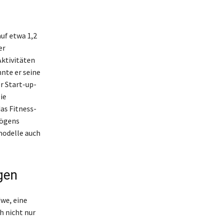
uf etwa 1,2
er
Aktivitäten
nte er seine
r Start-up-
ie
as Fitness-
mögens
modelle auch
gen
Uwe, eine
h nicht nur