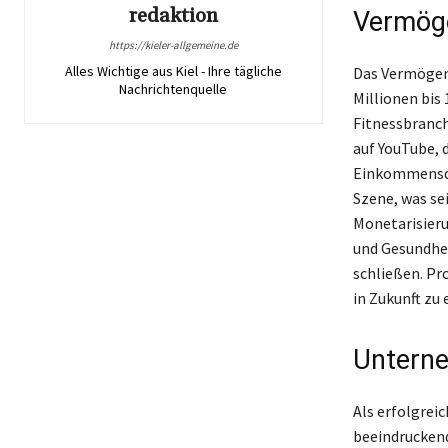
redaktion
Vermög
https://kieler-allgemeine.de
Alles Wichtige aus Kiel - Ihre tägliche
Das Vermögen 
Nachrichtenquelle
Millionen bis
Fitnessbranche
auf YouTube, 
Einkommensque
Szene, was se
Monetarisieru
und Gesundhei
schließen. Pr
in Zukunft zu
Unterne
Als erfolgrei
beeindruckend