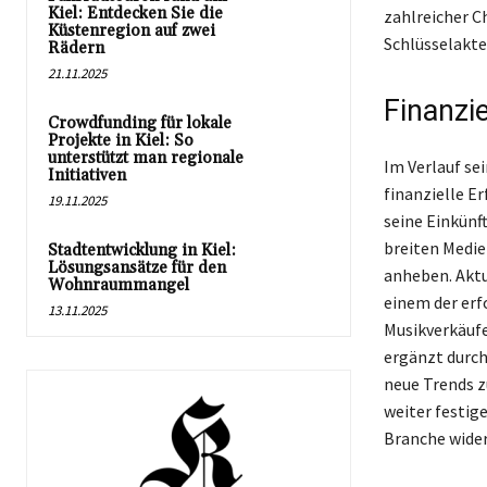
Kiel: Entdecken Sie die
zahlreicher C
Küstenregion auf zwei
Schlüsselakte
Rädern
21.11.2025
Finanzie
Crowdfunding für lokale
Projekte in Kiel: So
unterstützt man regionale
Im Verlauf se
Initiativen
finanzielle E
19.11.2025
seine Einkünf
breiten Medie
Stadtentwicklung in Kiel:
Lösungsansätze für den
anheben. Aktu
Wohnraummangel
einem der erf
13.11.2025
Musikverkäuf
ergänzt durch 
neue Trends z
weiter festige
Branche wider 