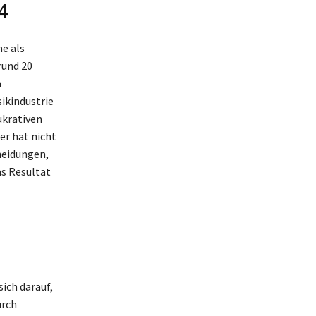
4
e als
rund 20
n
sikindustrie
ukrativen
er hat nicht
heidungen,
as Resultat
ich darauf,
urch