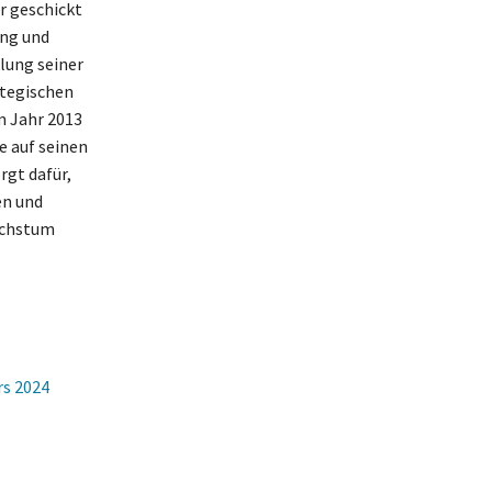
r geschickt
ing und
lung seiner
ategischen
m Jahr 2013
e auf seinen
rgt dafür,
en und
achstum
rs 2024