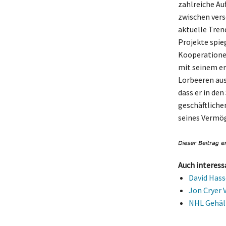
zahlreiche Auf
zwischen vers
aktuelle Tren
Projekte spieg
Kooperationen
mit seinem er
Lorbeeren aus
dass er in de
geschäftliche
seines Vermö
Auch interess
David Hass
Jon Cryer 
NHL Gehält