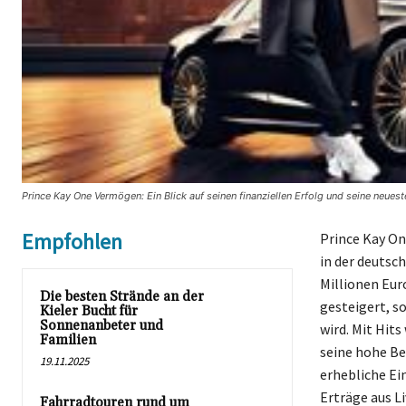
Prince Kay One Vermögen: Ein Blick auf seinen finanziellen Erfolg und seine neues
Empfohlen
Prince Kay On
in der deutsc
Millionen Eur
Die besten Strände an der
gesteigert, s
Kieler Bucht für
Sonnenanbeter und
wird. Mit Hits
Familien
seine hohe Be
19.11.2025
erhebliche Ei
Erträge aus Li
Fahrradtouren rund um