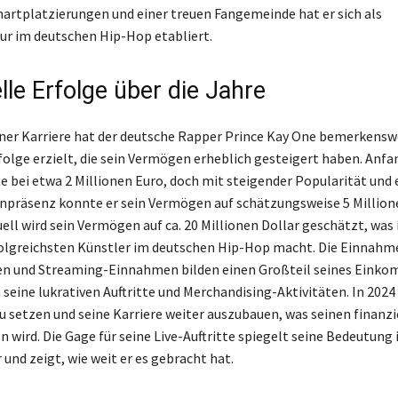
hartplatzierungen und einer treuen Fangemeinde hat er sich als
ur im deutschen Hip-Hop etabliert.
lle Erfolge über die Jahre
iner Karriere hat der deutsche Rapper Prince Kay One bemerkensw
rfolge erzielt, die sein Vermögen erheblich gesteigert haben. Anfa
te bei etwa 2 Millionen Euro, doch mit steigender Popularität und 
npräsenz konnte er sein Vermögen auf schätzungsweise 5 Million
ell wird sein Vermögen auf ca. 20 Millionen Dollar geschätzt, was 
olgreichsten Künstler im deutschen Hip-Hop macht. Die Einnahm
en und Streaming-Einnahmen bilden einen Großteil seines Eink
seine lukrativen Auftritte und Merchandising-Aktivitäten. In 2024 
u setzen und seine Karriere weiter auszubauen, was seinen finanzi
n wird. Die Gage für seine Live-Auftritte spiegelt seine Bedeutung 
und zeigt, wie weit er es gebracht hat.