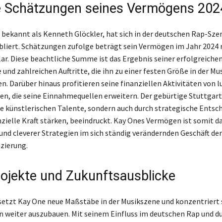
e Schätzungen seines Vermögens 202
 bekannt als Kenneth Glöckler, hat sich in der deutschen Rap-Szen
bliert. Schätzungen zufolge beträgt sein Vermögen im Jahr 2024 
lar. Diese beachtliche Summe ist das Ergebnis seiner erfolgreiche
und zahlreichen Auftritte, die ihn zu einer festen Größe in der Mu
. Darüber hinaus profitieren seine finanziellen Aktivitäten von l
n, die seine Einnahmequellen erweitern. Der gebürtige Stuttgart
ne künstlerischen Talente, sondern auch durch strategische Entsc
anzielle Kraft stärken, beeindruckt. Kay Ones Vermögen ist somit d
 und cleverer Strategien im sich ständig verändernden Geschäft der
zierung.
ojekte und Zukunftsausblicke
setzt Kay One neue Maßstäbe in der Musikszene und konzentriert s
 weiter auszubauen. Mit seinem Einfluss im deutschen Rap und d