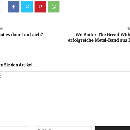
el
Nä
t es damit auf sich?
We Butter The Bread With
erfolgreiche Metal-Band aus 
 Sie den Artikel
Name:*
E-