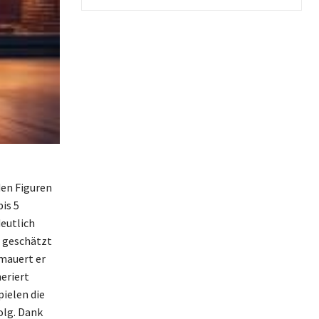
den Figuren
is 5
deutlich
r geschätzt
rmauert er
eriert
ielen die
olg. Dank