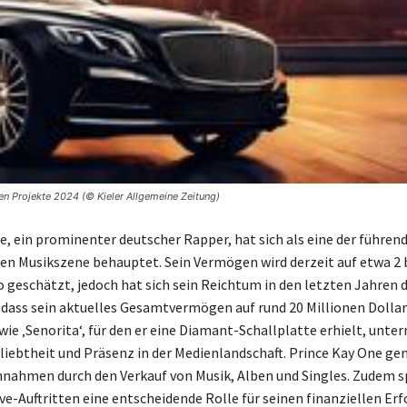
ten Projekte 2024 (© Kieler Allgemeine Zeitung)
e, ein prominenter deutscher Rapper, hat sich als eine der führen
hen Musikszene behauptet. Sein Vermögen wird derzeit auf etwa 2 b
o geschätzt, jedoch hat sich sein Reichtum in den letzten Jahren 
odass sein aktuelles Gesamtvermögen auf rund 20 Millionen Dolla
 wie ‚Senorita‘, für den er eine Diamant-Schallplatte erhielt, unte
liebtheit und Präsenz in der Medienlandschaft. Prince Kay One gen
nnahmen durch den Verkauf von Musik, Alben und Singles. Zudem sp
ve-Auftritten eine entscheidende Rolle für seinen finanziellen Erf