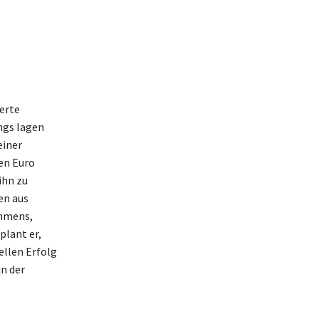
erte
ngs lagen
einer
en Euro
ihn zu
en aus
ommens,
plant er,
ellen Erfolg
in der