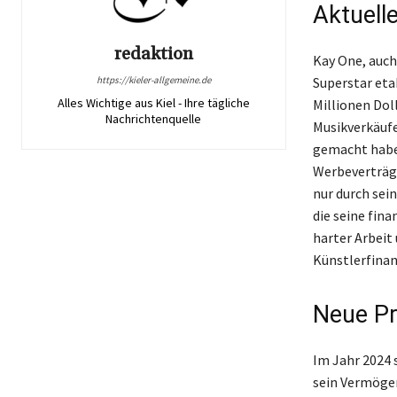
Aktuell
redaktion
Kay One, auch
https://kieler-allgemeine.de
Superstar eta
Alles Wichtige aus Kiel - Ihre tägliche
Millionen Dol
Nachrichtenquelle
Musikverkäufe 
gemacht haben
Werbeverträge
nur durch sei
die seine fin
harter Arbeit
Künstlerfinan
Neue Pr
Im Jahr 2024 
sein Vermögen