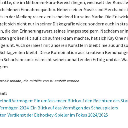
tritte, die im Millionen-Euro-Bereich liegen, wechselt der Künstle
chiedenen Einnahmequellen. Neben seiner Musik sind Merchandis
ds in der Medienpräsenz entscheidend für seine Marke. Die Entwick
elt sich nicht nur in seiner Diskografie wider, sondern auch in str
, die den Erinnerungswert seines Images steigern. Nachdem er i
sten großen Hit auf sich aufmerksam machte, hat sich Kay One ni
geruht. Auch der Beef mit anderen Künstlern bleibt nie aus und so
n Schlagzeilen bleibt. Diese Kombination aus kreativen Bemühung
m Scharfsinn unterstreicht seinen anhaltenden Erfolg und das W
gens.
ant:
elhoff Vermögen: Ein umfassender Blick auf den Reichtum des Sta
Vermögen 2024: Ein Blick auf das Vermögen des Schauspielers
er: Verdienst der Eishockey-Spieler im Fokus 2024/2025