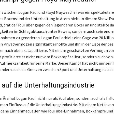
zwischen Logan Paul und Floyd Mayweather war ein spektakuläres
des Boxens und der Unterhaltung in Atem hielt. In diesem Show-Ev
d, trat der YouTuber gegen den legendären Boxer an und stellte d
igkeiten im Schlagabtausch unter Beweis, sondern auch sein enor
nnahmen zu generieren. Logan Paul erhielt eine Gage von 20 Milli
ein Privatvermögen signifikant erhöhte und ihn in der Liste der b
er nach oben katapultierte. Mit einem geschätzten Vermögen vo
o profitierte er nicht nur vom Boxkampf selbst, sondern auch von 
Aufmerksamkeit für seine Marke. Dieser Kampf hat nicht nur se
sondern auch die Grenzen zwischen Sport und Unterhaltung neu def
s auf die Unterhaltungsindustrie
en Ära hat Logan Paul nicht nur als YouTuber, sondern auch als Inf
men Einfluss auf die Unterhaltungsindustrie. Mit einem Nettove
iedene Einnahmequellen wie YouTube-Einnahmen, Boxkämpfe und