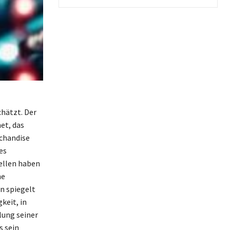
chätzt. Der
et, das
chandise
es
ellen haben
ne
n spiegelt
keit, in
lung seiner
s sein