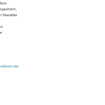
 Sein
tapultiert,
er Skandale
en
ie
erdienen die