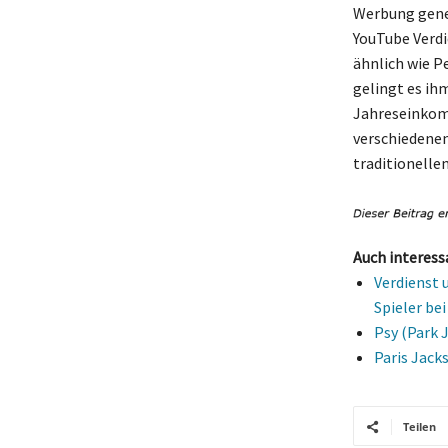
Werbung generi
YouTube Verdi
ähnlich wie P
gelingt es ih
Jahreseinkomm
verschiedene
traditionelle
Auch interess
Verdienst 
Spieler be
Psy (Park 
Paris Jack
Teilen