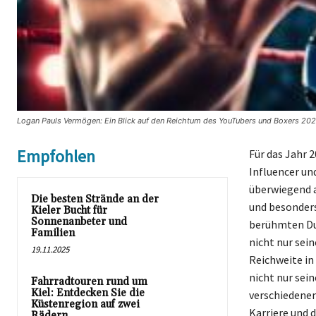
Logan Pauls Vermögen: Ein Blick auf den Reichtum des YouTubers und Boxers 2024
Empfohlen
Für das Jahr 
Influencer u
überwiegend 
Die besten Strände an der
und besonders
Kieler Bucht für
Sonnenanbeter und
berühmten Du
Familien
nicht nur sei
19.11.2025
Reichweite in
nicht nur sein
Fahrradtouren rund um
Kiel: Entdecken Sie die
verschiedenen
Küstenregion auf zwei
Karriere und 
Rädern