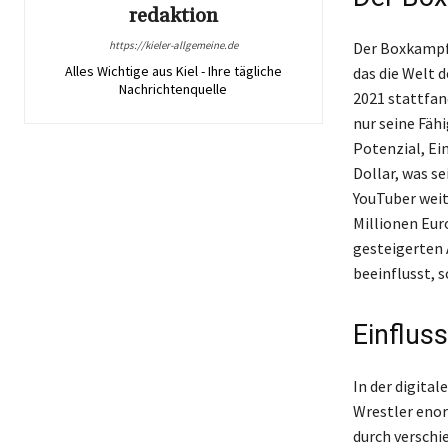
redaktion
https://kieler-allgemeine.de
Der Boxkampf 
Alles Wichtige aus Kiel - Ihre tägliche
das die Welt 
Nachrichtenquelle
2021 stattfan
nur seine Fäh
Potenzial, Ei
Dollar, was s
YouTuber weit
Millionen Eur
gesteigerten 
beeinflusst, 
Einflus
In der digital
Wrestler enor
durch versch