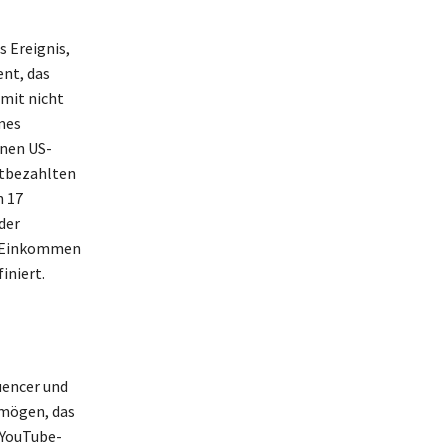
 Ereignis,
ent, das
amit nicht
mes
onen US-
estbezahlten
n 17
der
in Einkommen
iniert.
luencer und
rmögen, das
 YouTube-