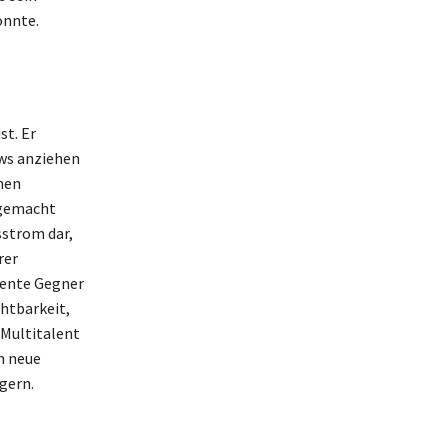
önnte.
st. Er
ews anziehen
hen
 gemacht
strom dar,
rer
nente Gegner
chtbarkeit,
 Multitalent
h neue
gern.