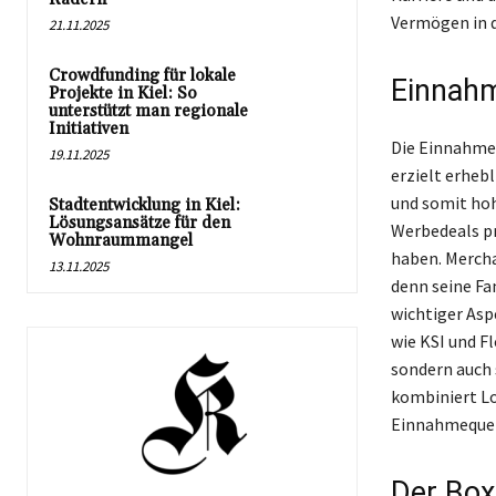
Vermögen in 
21.11.2025
Crowdfunding für lokale
Einnahm
Projekte in Kiel: So
unterstützt man regionale
Initiativen
Die Einnahmeq
19.11.2025
erzielt erheb
und somit hoh
Stadtentwicklung in Kiel:
Lösungsansätze für den
Werbedeals pr
Wohnraummangel
haben. Merch
13.11.2025
denn seine Fa
wichtiger Asp
wie KSI und F
sondern auch 
kombiniert Lo
Einnahmequell
Der Box