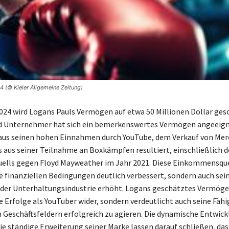
 (© Kieler Allgemeine Zeitung)
2024 wird Logans Pauls Vermögen auf etwa 50 Millionen Dollar ges
nd Unternehmer hat sich ein bemerkenswertes Vermögen angeeign
aus seinen hohen Einnahmen durch YouTube, dem Verkauf von Mer
 aus seiner Teilnahme an Boxkämpfen resultiert, einschließlich d
ells gegen Floyd Mayweather im Jahr 2021. Diese Einkommensqu
ne finanziellen Bedingungen deutlich verbessert, sondern auch sei
 der Unterhaltungsindustrie erhöht. Logans geschätztes Vermöge
e Erfolge als YouTuber wider, sondern verdeutlicht auch seine Fähig
 Geschäftsfeldern erfolgreich zu agieren. Die dynamische Entwick
die ständige Erweiterung seiner Marke lassen darauf schließen, das