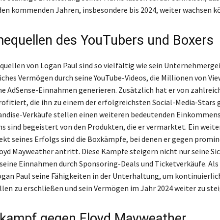
den kommenden Jahren, insbesondere bis 2024, weiter wachsen k
equellen des YouTubers und Boxers
uellen von Logan Paul sind so vielfältig wie sein Unternehmergei
liches Vermögen durch seine YouTube-Videos, die Millionen von Vi
e AdSense-Einnahmen generieren. Zusätzlich hat er von zahlreic
ofitiert, die ihn zu einem der erfolgreichsten Social-Media-Stars
andise-Verkäufe stellen einen weiteren bedeutenden Einkommens
ns sind begeistert von den Produkten, die er vermarktet. Ein weite
ekt seines Erfolgs sind die Boxkämpfe, bei denen er gegen promi
loyd Mayweather antritt. Diese Kämpfe steigern nicht nur seine Si
seine Einnahmen durch Sponsoring-Deals und Ticketverkäufe. Als
gan Paul seine Fähigkeiten in der Unterhaltung, um kontinuierlic
en zu erschließen und sein Vermögen im Jahr 2024 weiter zu stei
kampf gegen Floyd Mayweather