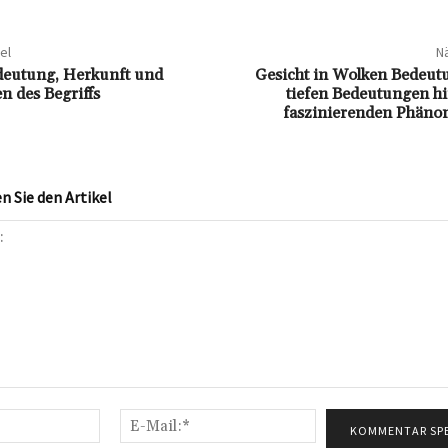
el
Nä
deutung, Herkunft und
Gesicht in Wolken Bedeut
 des Begriffs
tiefen Bedeutungen hi
faszinierenden Phäno
 Sie den Artikel
Name:*
E-
Mail:*