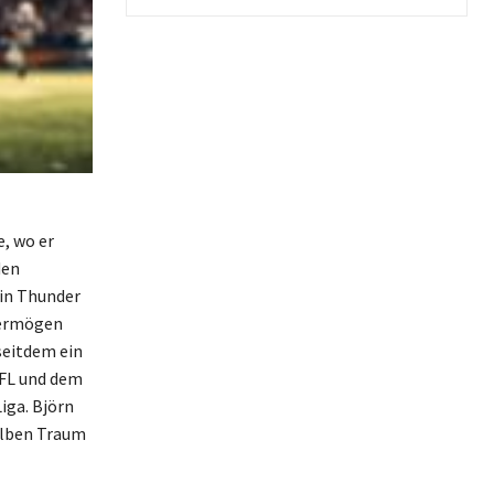
, wo er
den
lin Thunder
Vermögen
 seitdem ein
NFL und dem
iga. Björn
selben Traum