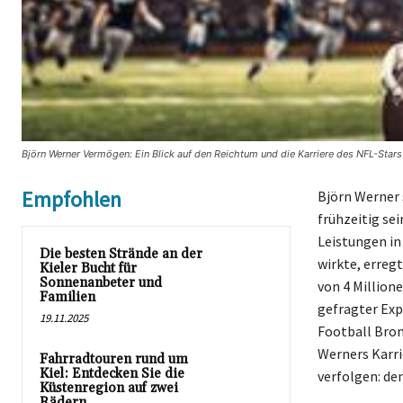
Björn Werner Vermögen: Ein Blick auf den Reichtum und die Karriere des NFL-Stars
Empfohlen
Björn Werner 
frühzeitig se
Leistungen in
Die besten Strände an der
wirkte, erreg
Kieler Bucht für
Sonnenanbeter und
von 4 Millione
Familien
gefragter Exp
19.11.2025
Football Brom
Werners Karri
Fahrradtouren rund um
Kiel: Entdecken Sie die
verfolgen: de
Küstenregion auf zwei
Rädern