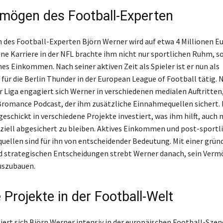
mögen des Football-Experten
des Football-Experten Björn Werner wird auf etwa 4 Millionen E
ine Karriere in der NFL brachte ihm nicht nur sportlichen Ruhm, 
es Einkommen. Nach seiner aktiven Zeit als Spieler ist er nun als
 für die Berlin Thunder in der European League of Football tätig. 
er Liga engagiert sich Werner in verschiedenen medialen Auftritten
Bromance Podcast, der ihm zusätzliche Einnahmequellen sichert.
geschickt in verschiedene Projekte investiert, was ihm hilft, auch 
nziell abgesichert zu bleiben. Aktives Einkommen und post-sportl
llen sind für ihn von entscheidender Bedeutung. Mit einer grün
 strategischen Entscheidungen strebt Werner danach, sein Verm
uszubauen.
 Projekte in der Football-Welt
iert sich Björn Werner intensiv in der europäischen Football-Szen