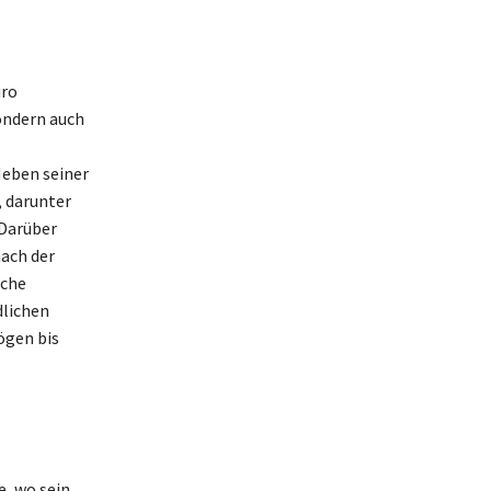
uro
sondern auch
Neben seiner
, darunter
 Darüber
nach der
iche
dlichen
ögen bis
e, wo sein