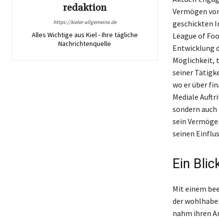
redaktion
Vermögen von 
https://kieler-allgemeine.de
geschickten I
Alles Wichtige aus Kiel - Ihre tägliche
League of Foo
Nachrichtenquelle
Entwicklung d
Möglichkeit, 
seiner Tätigk
wo er über fi
Mediale Auftr
sondern auch i
sein Vermögen
seinen Einflus
Ein Blic
Mit einem bee
der wohlhaben
nahm ihren An