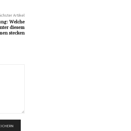
chster Artikel
ung: Welche
nter diesem
men stecken