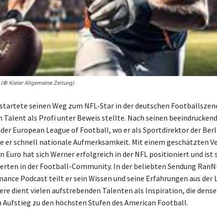
 (© Kieler Allgemeine Zeitung)
startete seinen Weg zum NFL-Star in der deutschen Footballszene
in Talent als Profi unter Beweis stellte. Nach seinen beeindrucken
 der European League of Football, wo er als Sportdirektor der Ber
te er schnell nationale Aufmerksamkeit. Mit einem geschätzten 
n Euro hat sich Werner erfolgreich in der NFL positioniert und ist
erten in der Football-Community. In der beliebten Sendung Ran
ance Podcast teilt er sein Wissen und seine Erfahrungen aus der L
ere dient vielen aufstrebenden Talenten als Inspiration, die den
n Aufstieg zu den höchsten Stufen des American Football.