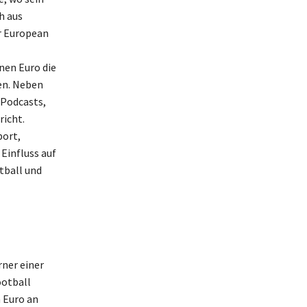
h aus
er European
nen Euro die
en. Neben
 Podcasts,
richt.
port,
 Einfluss auf
tball und
ner einer
ootball
 Euro an