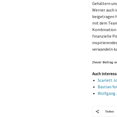
Gehältern und
Werner auch i
beigetragen h
mit dem Team 
Kombination a
finanzielle P
inspirierendes
verwandeln k
Auch interess
Scarlett J
Bastian Yo
Wolfgang J
Teilen