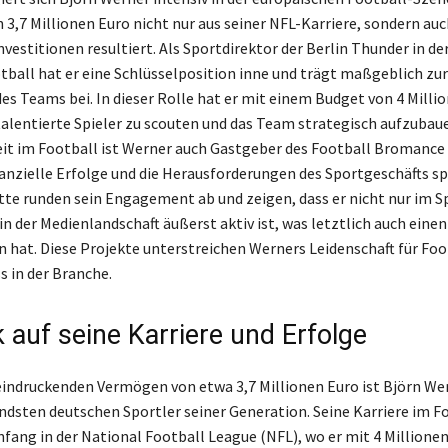
3,7 Millionen Euro nicht nur aus seiner NFL-Karriere, sondern auc
nvestitionen resultiert. Als Sportdirektor der Berlin Thunder in d
tball hat er eine Schlüsselposition inne und trägt maßgeblich zur
es Teams bei. In dieser Rolle hat er mit einem Budget von 4 Millio
talentierte Spieler zu scouten und das Team strategisch aufzubau
eit im Football ist Werner auch Gastgeber des Football Bromance
nanzielle Erfolge und die Herausforderungen des Sportgeschäfts sp
itte runden sein Engagement ab und zeigen, dass er nicht nur im S
n der Medienlandschaft äußerst aktiv ist, was letztlich auch einen
 hat. Diese Projekte unterstreichen Werners Leidenschaft für Foo
s in der Branche.
k auf seine Karriere und Erfolge
indruckenden Vermögen von etwa 3,7 Millionen Euro ist Björn Wer
dsten deutschen Sportler seiner Generation. Seine Karriere im F
fang in der National Football League (NFL), wo er mit 4 Millionen