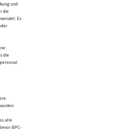
nkung und
r die
wendet. Es
oder
ine
s die
hpersonal
ere
 wurden
s alle
 bevor BPC-