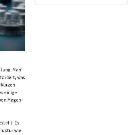
utung. Man
fördert, was
rkürzen
es einige
 von Magen-
esteht. Es
ruktur wie