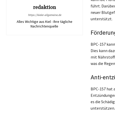
führt. Darübe
redaktion
neuer Blutgef
https://kieler-allgemeine.de
unterstützt.
Alles Wichtige aus Kiel - Ihre tägliche
Nachrichtenquelle
Förderung
BPC-157 kann 
Dies kann daz
mit Nährstoff
was die Regen
Anti-entz
BPC-157 hat a
Entzündungen 
es die Schädi
unterstützen.