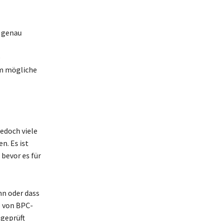
g genau
e
um mögliche
jedoch viele
n. Es ist
 bevor es für
nn oder dass
e von BPC-
 geprüft