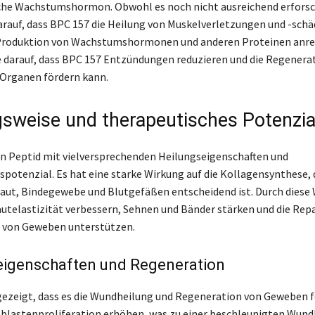
he Wachstumshormon. Obwohl es noch nicht ausreichend erforsch
arauf, dass BPC 157 die Heilung von Muskelverletzungen und -schä
 Produktion von Wachstumshormonen und anderen Proteinen anreg
 darauf, dass BPC 157 Entzündungen reduzieren und die Regenera
Organen fördern kann.
sweise und therapeutisches Potenzia
in Peptid mit vielversprechenden Heilungseigenschaften und
potenzial. Es hat eine starke Wirkung auf die Kollagensynthese, d
aut, Bindegewebe und Blutgefäßen entscheidend ist. Durch diese
autelastizität verbessern, Sehnen und Bänder stärken und die Rep
 von Geweben unterstützen.
eigenschaften und Regeneration
ezeigt, dass es die Wundheilung und Regeneration von Geweben f
oblastenproliferation erhöhen, was zu einer beschleunigten Wund