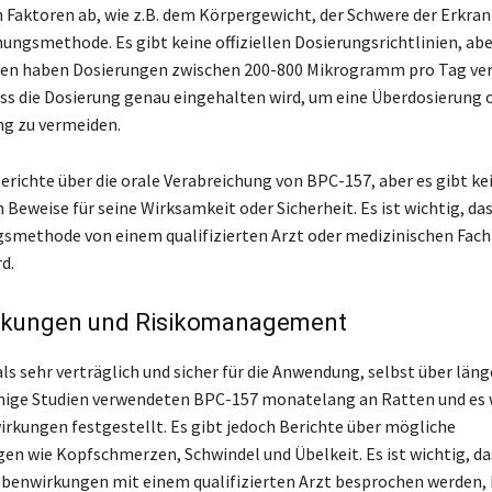
 Faktoren ab, wie z.B. dem Körpergewicht, der Schwere der Erkra
hungsmethode. Es gibt keine offiziellen Dosierungsrichtlinien, abe
ien haben Dosierungen zwischen 200-800 Mikrogramm pro Tag ver
dass die Dosierung genau eingehalten wird, um eine Überdosierung 
g zu vermeiden.
Berichte über die orale Verabreichung von BPC-157, aber es gibt ke
Beweise für seine Wirksamkeit oder Sicherheit. Es ist wichtig, das
smethode von einem qualifizierten Arzt oder medizinischen Fac
d.
kungen und Risikomanagement
ls sehr verträglich und sicher für die Anwendung, selbst über läng
inige Studien verwendeten BPC-157 monatelang an Ratten und es
rkungen festgestellt. Es gibt jedoch Berichte über mögliche
n wie Kopfschmerzen, Schwindel und Übelkeit. Es ist wichtig, das
benwirkungen mit einem qualifizierten Arzt besprochen werden,