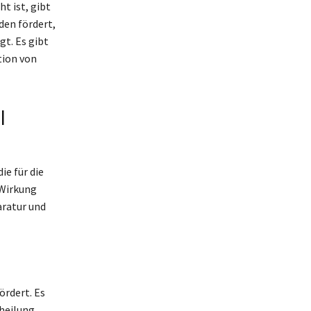
t ist, gibt
den fördert,
t. Es gibt
tion von
l
ie für die
 Wirkung
aratur und
ördert. Es
heilung