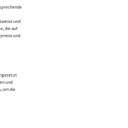
rsprechende
gsweise und
e, die auf
ogenese und
ingesetzt
gen und
, um die