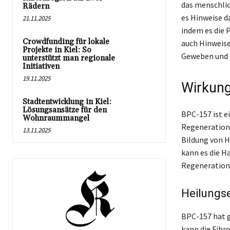
das menschlic
Rädern
es Hinweise d
21.11.2025
indem es die
Crowdfunding für lokale
auch Hinweise
Projekte in Kiel: So
Geweben und 
unterstützt man regionale
Initiativen
19.11.2025
Wirkung
Stadtentwicklung in Kiel:
Lösungsansätze für den
BPC-157 ist e
Wohnraummangel
Regenerations
13.11.2025
Bildung von H
kann es die H
Regeneration
Heilungs
BPC-157 hat g
kann die Fibr