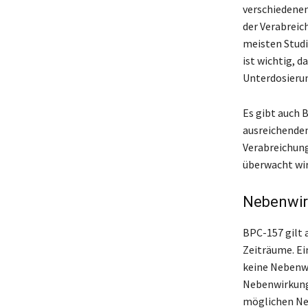
verschiedenen
der Verabreic
meisten Stud
ist wichtig, 
Unterdosierun
Es gibt auch 
ausreichenden 
Verabreichung
überwacht wir
Nebenwir
BPC-157 gilt a
Zeiträume. E
keine Nebenwi
Nebenwirkunge
möglichen Ne