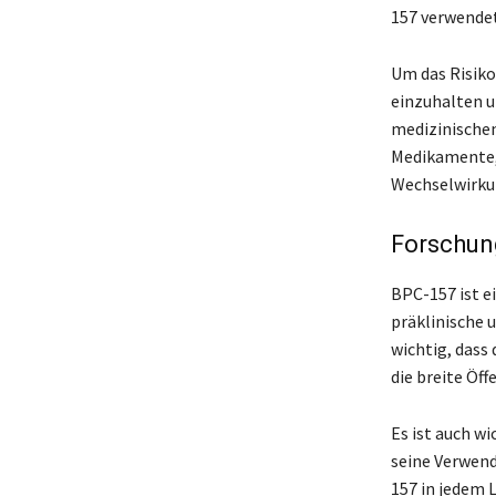
157 verwendet
Um das Risiko
einzuhalten u
medizinischen
Medikamente,
Wechselwirku
Forschung
BPC-157 ist ei
präklinische u
wichtig, dass 
die breite Öf
Es ist auch wi
seine Verwend
157 in jedem L