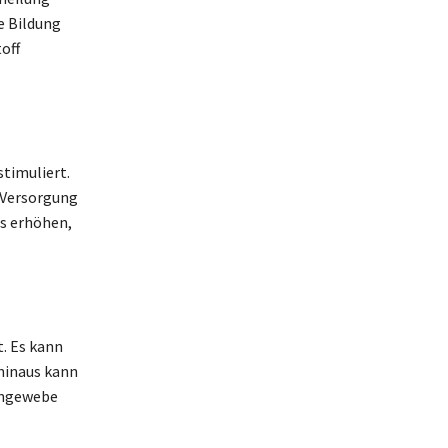
e Bildung
off
timuliert.
 Versorgung
ss erhöhen,
. Es kann
hinaus kann
engewebe