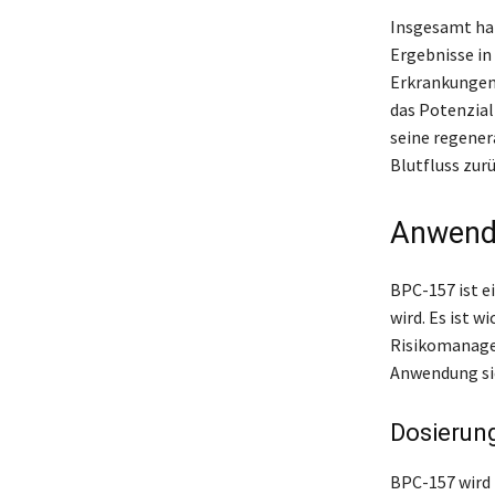
Insgesamt hat
Ergebnisse in
Erkrankungen.
das Potenzial 
seine regener
Blutfluss zur
Anwendu
BPC-157 ist e
wird. Es ist 
Risikomanagem
Anwendung sic
Dosierun
BPC-157 wird 